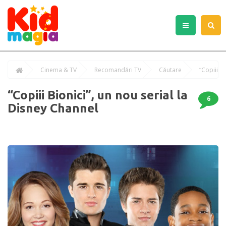
Cinema & TV
Recomandări TV
Căutare
“Copiii B
“Copiii Bionici”, un nou serial la
6
Disney Channel