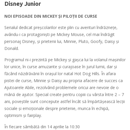
Disney Junior
NOI EPISOADE DIN MICKEY ȘI PILOȚII DE CURSE
Serialul dedicat preșcolarilor este plin cu aventuri îndrăznețe,
avându-i ca protagoniști pe Mickey Mouse, cel mai îndrăgit
personaj Disney, și prietenii lui, Minnie, Pluto, Goofy, Daisy și
Donald.
Programul ni-i prezintă pe Mickey și gașca lui la volanul mașinilor
lor unice, în curse amuzante și curajoase în jurul lumii, dar și
făcând năzdrăvănii în orașul lor natal Hot Dog Hills. În afara
pistei de curse, Minnie și Daisy au propria afacere de succes ca
Ajutoarele Abile, rezolvând problemele oricui are nevoie de o
mână de ajutor. Special create pentru copiii cu vârsta între 2 – 7
ani, poveștile sunt concepute astfel încât să împărtășească lecții
sociale și emoționale despre prietenie, munca în echipă,
optimism și fairplay.
În fiecare sâmbătă din 14 aprilie la 10:30