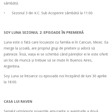
sâmbătă.
•
Sezonul 3 din K.C. Sub Acoperire sâmbătă la 11:00.
SOY LUNA SEZONUL 2: EPISOADE ÎN PREMIERĂ
Luna este o fată care locuiește cu familia ei în Cancun, Mexic. Ea
merge la școală, are propriul grup de prieteni și adoră să
patineze. Însă, viața ei se schimbă când părinților ei le este oferit
un loc de muncă și trebuie să se mute în Buenos Aires,
Argentina.
Soy Luna se întoarce cu episoade noi începând de luni 30 aprilie
la 18:00.
CASA LUI RAVEN
Serialul urmărește poveștile amuzante și aventurile a două