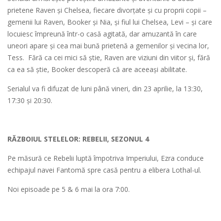
prietene Raven și Chelsea, fiecare divorțate și cu proprii copii –
gemenii lui Raven, Booker și Nia, și fiul lui Chelsea, Levi – și care
locuiesc împreună într-o casă agitată, dar amuzantă în care
uneori apare și cea mai bună prietenă a gemenilor și vecina lor,
Tess. Fără ca cei mici să știe, Raven are viziuni din viitor și, fără
ca ea să știe, Booker descoperă că are aceeași abilitate.
Serialul va fi difuzat de luni până vineri, din 23 aprilie, la 13:30,
17:30 şi 20:30.
RĂZBOIUL STELELOR: REBELII, SEZONUL 4
Pe măsură ce Rebelii luptă împotriva Imperiului, Ezra conduce
echipajul navei Fantomă spre casă pentru a elibera Lothal-ul.
Noi episoade pe 5 & 6 mai la ora 7:00.