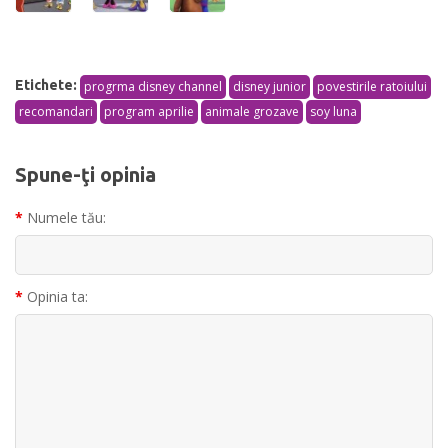
Etichete:
progrma disney channel
disney junior
povestirile ratoiului
recomandari
program aprilie
animale grozave
soy luna
Spune-ţi opinia
Numele tău:
Opinia ta: