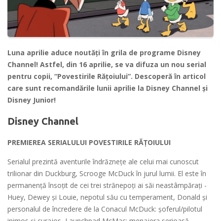
Luna aprilie aduce noutăți în grila de programe Disney
Channel! Astfel, din 16 aprilie, se va difuza un nou serial
pentru copii, “Povestirile Rățoiului”. Descoperă în articol
care sunt recomandările lunii aprilie la Disney Channel și
Disney Junior!
Disney Channel
PREMIEREA SERIALULUI POVESTIRILE RĂȚOIULUI
Serialul prezintă aventurile îndrăznețe ale celui mai cunoscut
trilionar din Duckburg, Scrooge McDuck în jurul lumii. El este în
permanență însoțit de cei trei strănepoți ai săi neastâmpărați -
Huey, Dewey și Louie, nepotul său cu temperament, Donald și
personalul de încredere de la Conacul McDuck: șoferul/pilotul
inimos și curajos, Launchpad McMac; menajera serioasă,