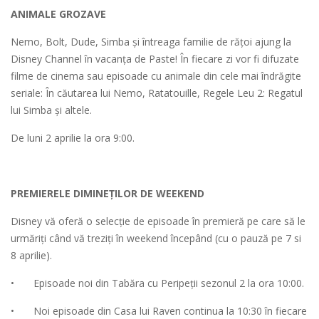
ANIMALE GROZAVE
Nemo, Bolt, Dude, Simba şi întreaga familie de rățoi ajung la
Disney Channel în vacanța de Paste! În fiecare zi vor fi difuzate
filme de cinema sau episoade cu animale din cele mai îndrăgite
seriale: În căutarea lui Nemo, Ratatouille, Regele Leu 2: Regatul
lui Simba şi altele.
De luni 2 aprilie la ora 9:00.
PREMIERELE DIMINEȚILOR DE WEEKEND
Disney vă oferă o selecție de episoade în premieră pe care să le
urmăriți când vă treziți în weekend începând (cu o pauză pe 7 si
8 aprilie).
•
Episoade noi din Tabăra cu Peripeții sezonul 2 la ora 10:00.
•
Noi episoade din Casa lui Raven continua la 10:30 în fiecare