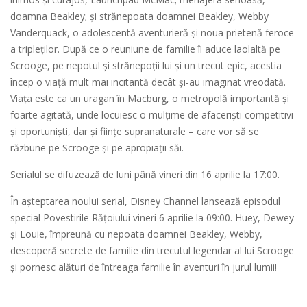
doamna Beakley; și strănepoata doamnei Beakley, Webby
Vanderquack, o adolescentă aventurieră și noua prietenă feroce
a tripleților. După ce o reuniune de familie îi aduce laolaltă pe
Scrooge, pe nepotul și strănepoții lui și un trecut epic, acestia
încep o viață mult mai incitantă decât și-au imaginat vreodată.
Viața este ca un uragan în Macburg, o metropolă importantă și
foarte agitată, unde locuiesc o mulțime de afaceriști competitivi
și oportuniști, dar și ființe supranaturale – care vor să se
răzbune pe Scrooge și pe apropiații săi.
Serialul se difuzează de luni până vineri din 16 aprilie la 17:00.
În așteptarea noului serial, Disney Channel lansează episodul
special Povestirile Rățoiului vineri 6 aprilie la 09:00. Huey, Dewey
şi Louie, împreună cu nepoata doamnei Beakley, Webby,
descoperă secrete de familie din trecutul legendar al lui Scrooge
și pornesc alături de întreaga familie în aventuri în jurul lumii!