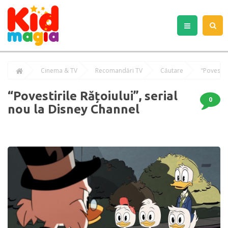
Cinema & TV
Recomandări TV
Căutare
“Povestir
“Povestirile Rățoiului”, serial
0
nou la Disney Channel