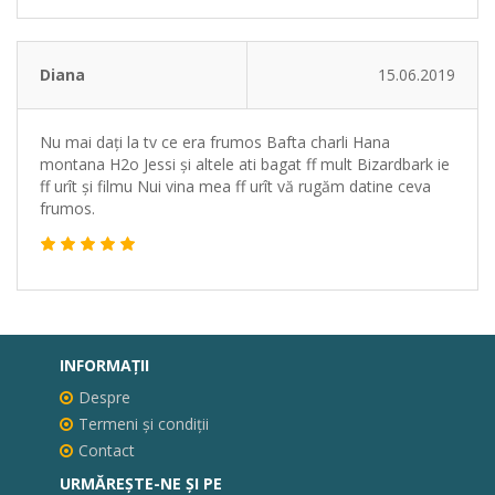
Diana
15.06.2019
Nu mai dați la tv ce era frumos Bafta charli Hana
montana H2o Jessi și altele ati bagat ff mult Bizardbark ie
ff urît și filmu Nui vina mea ff urît vă rugăm datine ceva
frumos.
INFORMAŢII
Despre
Termeni și condiții
Contact
URMĂREȘTE-NE ȘI PE