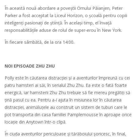
În această nouă abordare a poveștii Omului Păianjen, Peter
Parker a fost acceptat la Liceul Horizon, o școală pentru copiii
inteligenți pasionați de știință. În același timp, el învață
responsabilitățile aduse de rolul de super-erou în New York.
În fiecare sâmbătă, de la ora 14:00.
NOI EPISOADE ZHU ZHU
Polly este în căutarea distracţiei şi a aventurilor împreună cu cei
patru hamsteri ai săi, în serialul Zhu Zhu. Ea este o fată foarte
energică, iar hamsterii Zhu Zhu trebuie să fie mereu pregătiți să
țină pasul cu ea. Pentru a-i ajuta în misiunea lor în căutarea
distracției, animăluțele au construit un sistem de tuburi care le
pot transporta din casa familiei Pamplemousse în aproape orice
locație din Anytown într-o clipă.
În ciuda aventurilor periculoase și tărăboiului șoricesc, în final,