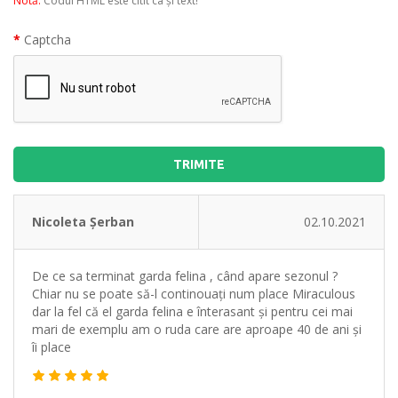
Notă:
Codul HTML este citit ca şi text!
Captcha
TRIMITE
Nicoleta Șerban
02.10.2021
De ce sa terminat garda felina , când apare sezonul ?
Chiar nu se poate să-l continouați num place Miraculous
dar la fel că el garda felina e înterasant și pentru cei mai
mari de exemplu am o ruda care are aproape 40 de ani și
îi place