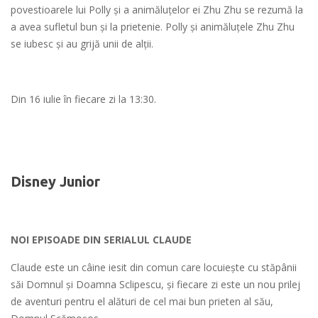
povestioarele lui Polly și a animăluțelor ei Zhu Zhu se rezumă la
a avea sufletul bun și la prietenie. Polly și animăluțele Zhu Zhu
se iubesc și au grijă unii de alții.
Din 16 iulie în fiecare zi la 13:30.
Disney Junior
NOI EPISOADE DIN SERIALUL CLAUDE
Claude este un câine iesit din comun care locuiește cu stăpânii
săi Domnul și Doamna Sclipescu, și fiecare zi este un nou prilej
de aventuri pentru el alături de cel mai bun prieten al său,