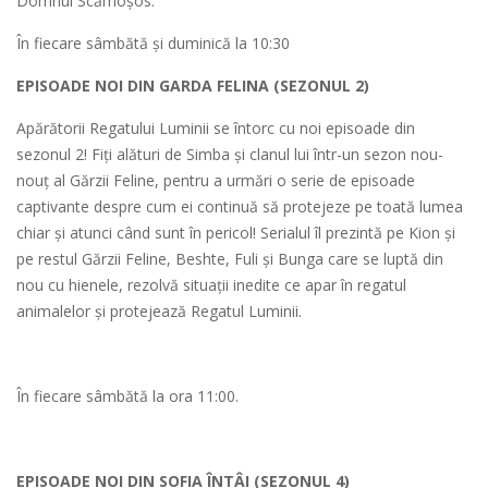
Domnul Scămoșos.
În fiecare sâmbătă și duminică la 10:30
EPISOADE NOI DIN GARDA FELINA (SEZONUL 2)
Apărătorii Regatului Luminii se întorc cu noi episoade din
sezonul 2! Fiți alături de Simba și clanul lui într-un sezon nou-
nouț al Gărzii Feline, pentru a urmări o serie de episoade
captivante despre cum ei continuă să protejeze pe toată lumea
chiar și atunci când sunt în pericol! Serialul îl prezintă pe Kion și
pe restul Gărzii Feline, Beshte, Fuli și Bunga care se luptă din
nou cu hienele, rezolvă situații inedite ce apar în regatul
animalelor și protejează Regatul Luminii.
În fiecare sâmbătă la ora 11:00.
EPISOADE NOI DIN SOFIA ÎNTÂI (SEZONUL 4)