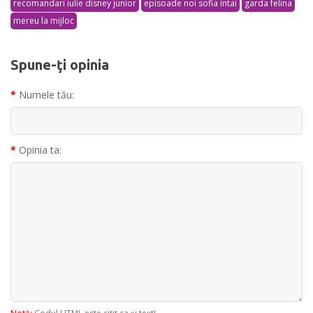
recomandari iulie disney junior
episoade noi sofia intai
garda felina
mereu la mijloc
Spune-ţi opinia
Numele tău:
Opinia ta: