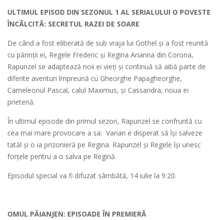
ULTIMUL EPISOD DIN SEZONUL 1 AL SERIALULUI O POVESTE
ÎNCÂLCITĂ: SECRETUL RAZEI DE SOARE
De când a fost eliberată de sub vraja lui Gothel și a fost reunită
cu părinții ei, Regele Frederic și Regina Arianna din Corona,
Rapunzel se adaptează noii ei vieți și continuă să aibă parte de
diferite aventuri împreună cu Gheorghe Papagheorghe,
Cameleonul Pascal, calul Maximus, și Cassandra, noua ei
prietenă.
În ultimul episode din primul sezon, Rapunzel se confruntă cu
cea mai mare provocare a sa: Varian e disperat să își salveze
tatăl și o ia prizonieră pe Regina. Rapunzel și Regele își unesc
forțele pentru a o salva pe Regină.
Episodul special va fi difuzat sâmbătă, 14 iulie la 9:20.
OMUL PĂIANJEN: EPISOADE ÎN PREMIERĂ