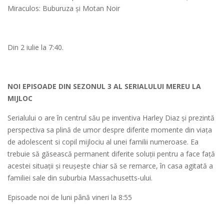
Miraculos: Buburuza și Motan Noir
Din 2 iulie la 7:40.
NOI EPISOADE DIN SEZONUL 3 AL SERIALULUI MEREU LA
MIJLOC
Serialului o are în centrul său pe inventiva Harley Diaz și prezintă
perspectiva sa plină de umor despre diferite momente din viaţa
de adolescent si copil mijlociu al unei familii numeroase. Ea
trebuie să găsească permanent diferite soluţii pentru a face faţă
acestei situaţii și reuşeşte chiar să se remarce, în casa agitată a
familiei sale din suburbia Massachusetts-ului.
Episoade noi de luni până vineri la 8:55