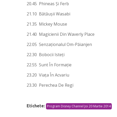
20.45 Phineas Şi Ferb
21.10 Bătăuşii Wasabi
21.35 Mickey Mouse
21.40 Magicienii Din Waverly Place
22.05 Senzaţionalul Om-Păianjen
22.30 Bobocii Isteţi
22.55 Sunt În Formaţie
23.20 Viaţa În Acvariu
23.30 Perechea De Regi
Etichete:
Program Disney Channel Joi 20 Martie 2014