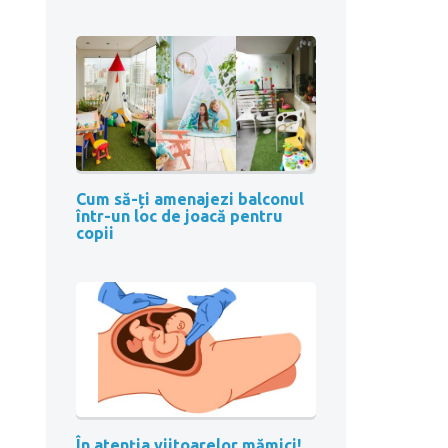
Cum să-ți amenajezi balconul
într-un loc de joacă pentru
copii
În atenția viitoarelor mămici!