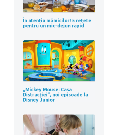
În atenția mămicilor! 5 rețete
pentru un mic-dejun rapid
„Mickey Mouse: Casa
Distracției”, noi episoade la
Disney Junior