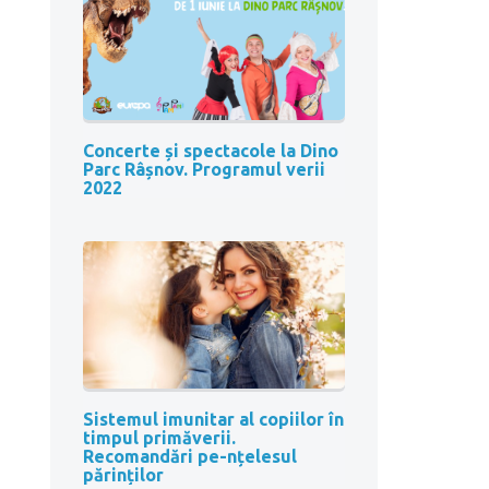
Concerte și spectacole la Dino
Parc Râșnov. Programul verii
2022
Sistemul imunitar al copiilor în
timpul primăverii.
Recomandări pe-nțelesul
părinților