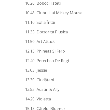
10.20 Bobocii Isteţi
10.45 Clubul Lui Mickey Mouse
11.10 Sofia Întâi
11.35 Doctoriţa Pluşica
11.50 Art Attack
12.15 Phineas Şi Ferb
12.40 Perechea De Regi
13.05 Jessie
13.30 Ciudăţeni
13.55 Austin & Ally
14.20 Violetta
15.15 Căţelul Blogger