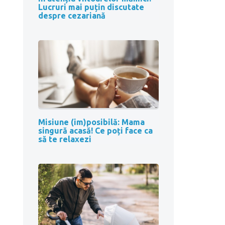
Lucruri mai puțin discutate
despre cezariană
Misiune (im)posibilă: Mama
singură acasă! Ce poți face ca
să te relaxezi