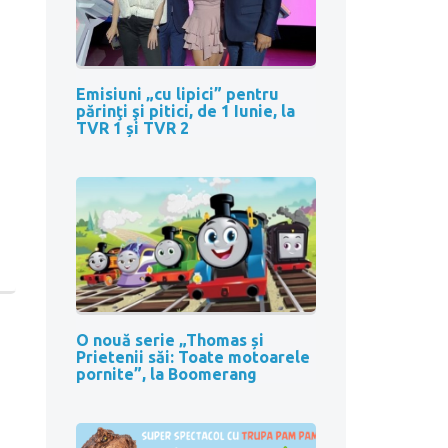
Emisiuni „cu lipici” pentru
părinţi şi pitici, de 1 Iunie, la
TVR 1 și TVR 2
O nouă serie „Thomas și
Prietenii săi: Toate motoarele
pornite”, la Boomerang