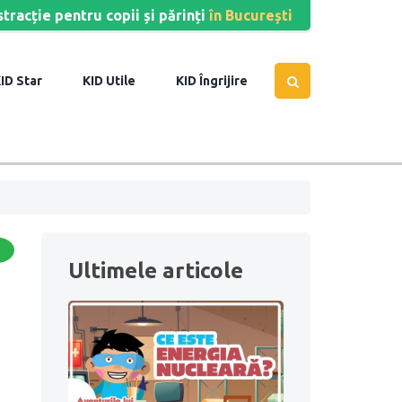
stracție pentru copii și părinți
în București
Star
Utile
Îngrijire
Ultimele articole