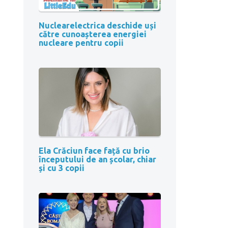
Nuclearelectrica deschide uși
către cunoașterea energiei
nucleare pentru copii
Ela Crăciun face față cu brio
începutului de an școlar, chiar
și cu 3 copii