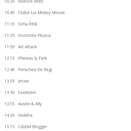
10.20 Bobocii Isteţi
10.45 Clubul Lui Mickey Mouse
11.10 Sofia Întâi
11.35 Doctoriţa Pluşica
11.50 Art Attack
12.15 Phineas Şi Ferb
12.40 Perechea De Regi
13.05 Jessie
13.30 Ciudăţeni
13.55 Austin & Ally
14.20 Violetta
15.15 Căţelul Blogger