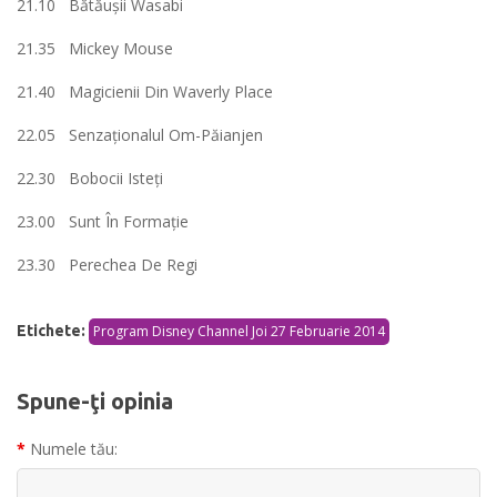
21.10 Bătăuşii Wasabi
21.35 Mickey Mouse
21.40 Magicienii Din Waverly Place
22.05 Senzaționalul Om-Păianjen
22.30 Bobocii Isteţi
23.00 Sunt În Formație
23.30 Perechea De Regi
Etichete:
Program Disney Channel Joi 27 Februarie 2014
Spune-ţi opinia
Numele tău: