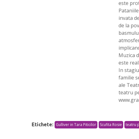
este prot
Pataniile
invata de
de la po
basmului
atmosfer
implicand
Muzica d
este real
In stagi
familie 
ale Teat
teatru pe
www.gra
Etichete:
Gulliver in Tara Piticilor
Scufita Rosie
teatru 