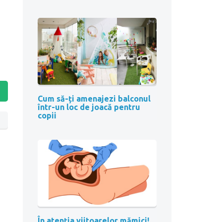
Cum să-ți amenajezi balconul
într-un loc de joacă pentru
copii
În atenția viitoarelor mămici!