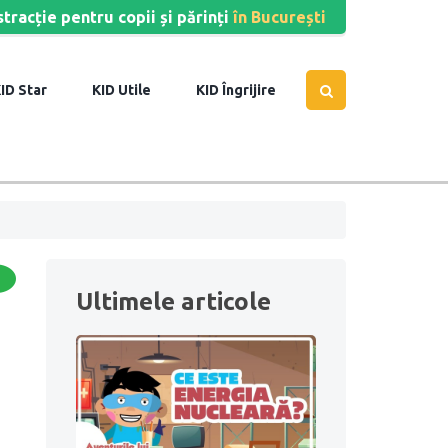
stracție pentru copii și părinți
în București
Star
Utile
Îngrijire
Ultimele articole