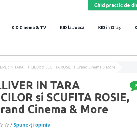
Ghid practic de di
Cinema & TV
la Joacă
în Oraș
IVER IN TARA PITICILOR si SCUFITA ROSIE, la Grand Cinema & More
LIVER IN TARA
0
ICILOR si SCUFITA ROSIE,
Grand Cinema & More
/
Spune-ţi opinia