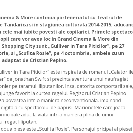
inema & More continua parteneriatul cu Teatrul de
 Tandarica si in stagiunea culturala 2014-2015, aducan
 cele mai iubite povesti ale copilariei. Primele spectaco
opii care vor avea loc in Grand Cinema & More din
Shopping City sunt „Gulliver in Tara Piticilor”, pe 27
ie, si „Scufita Rosie”, pe 4 octombrie, ambele cu un
 adaptat de Cristian Pepino.
lliver in Tara Piticilor” este inspirata de romanul „Calatoriil
ver” de Jonathan Swift si prezinta aventura unui naufragiat
onier pe taramul liliputanilor. Insa, datorita comportarii sale
ajunge favorit la curtea regelui. Regizorul Cristian Pepino
a povestea intr-o maniera neconventionala, imbinand
 digitala cu spectacolul de papusi. Marionetele care joaca
principale aduc la viata intr-o maniera plina de umor
l regat liliputan.
doua piesa este „Scufita Rosie”. Personajul pricipal al piesei