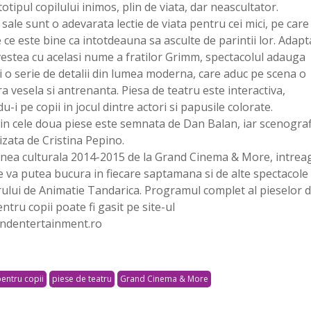
otipul copilului inimos, plin de viata, dar neascultator.
 sale sunt o adevarata lectie de viata pentru cei mici, pe care 
 ce este bine ca intotdeauna sa asculte de parintii lor. Adapt
vestea cu acelasi nume a fratilor Grimm, spectacolul adauga
 o serie de detalii din lumea moderna, care aduc pe scena o
a vesela si antrenanta. Piesa de teatru este interactiva,
u-i pe copii in jocul dintre actori si papusile colorate.
in cele doua piese este semnata de Dan Balan, iar scenograf
izata de Cristina Pepino.
unea culturala 2014-2015 de la Grand Cinema & More, intrea
se va putea bucura in fiecare saptamana si de alte spectacole
rului de Animatie Tandarica. Programul complet al pieselor 
ntru copii poate fi gasit pe site-ul
ndentertainment.ro
pentru copii
piese de teatru
Grand Cinema & More