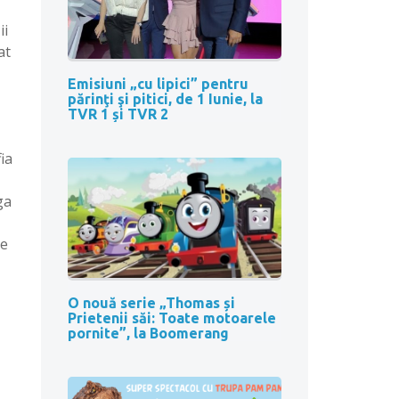
ii
at
Emisiuni „cu lipici” pentru
părinţi şi pitici, de 1 Iunie, la
TVR 1 și TVR 2
ia
ga
de
O nouă serie „Thomas și
Prietenii săi: Toate motoarele
pornite”, la Boomerang