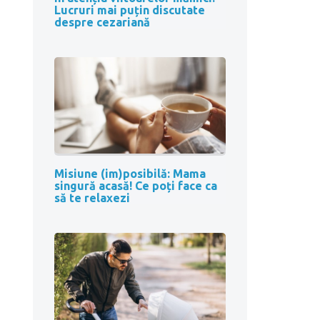
Lucruri mai puțin discutate
despre cezariană
Misiune (im)posibilă: Mama
singură acasă! Ce poți face ca
să te relaxezi