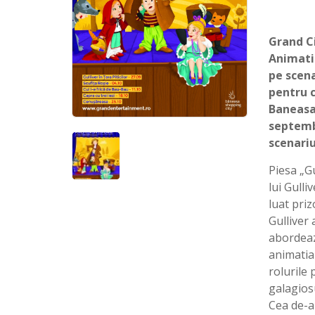
Grand C
Animatie
pe scena
pentru c
Baneasa 
septembr
scenariu
Piesa „Gu
lui Gulli
luat priz
Gulliver 
abordeaz
animatia
rolurile 
galagiosu
Cea de-a 