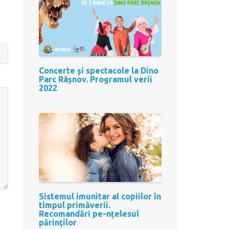
Concerte și spectacole la Dino
Parc Râșnov. Programul verii
2022
Sistemul imunitar al copiilor în
timpul primăverii.
Recomandări pe-nțelesul
părinților