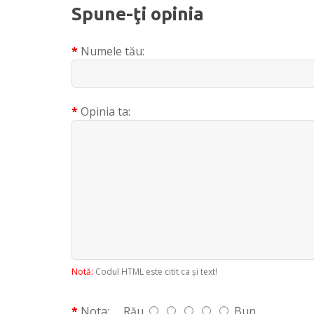
Spune-ţi opinia
Numele tău:
Opinia ta:
Notă:
Codul HTML este citit ca şi text!
Nota:
Rău
Bun