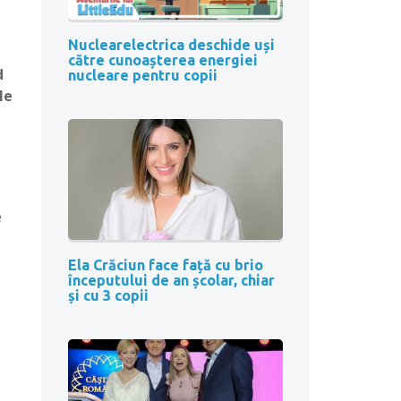
Nuclearelectrica deschide uși
către cunoașterea energiei
d
nucleare pentru copii
le
e
,
Ela Crăciun face față cu brio
începutului de an școlar, chiar
și cu 3 copii