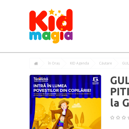
în Oraș
KID Agenda
Căutare
GULL
GUL
PIT
la 