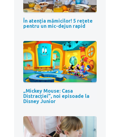
În atenția mămicilor! 5 rețete
pentru un mic-dejun rapid
„Mickey Mouse: Casa
Distracției”, noi episoade la
Disney Junior