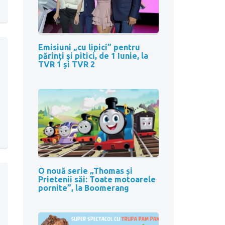
Emisiuni „cu lipici” pentru
părinţi şi pitici, de 1 Iunie, la
TVR 1 și TVR 2
O nouă serie „Thomas și
Prietenii săi: Toate motoarele
pornite”, la Boomerang