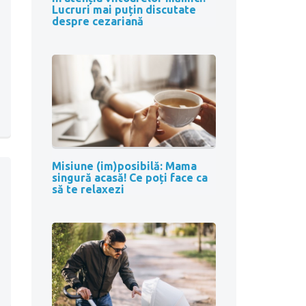
Lucruri mai puțin discutate
despre cezariană
Misiune (im)posibilă: Mama
singură acasă! Ce poți face ca
să te relaxezi