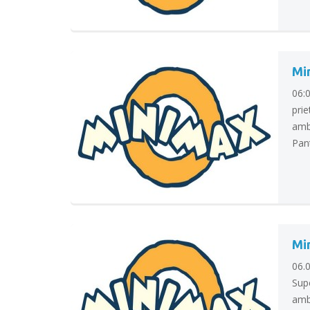
Min
06:
prie
ambu
Pant
Min
06.
Supe
amb