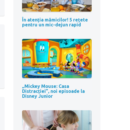
În atenția mămicilor! 5 rețete
pentru un mic-dejun rapid
„Mickey Mouse: Casa
Distracției”, noi episoade la
Disney Junior