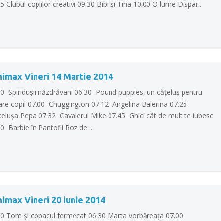
5 Clubul copiilor creativi 09.30 Bibi şi Tina 10.00 O lume Dispar..
nimax Vineri 14 Martie 2014
00 Spiriduşii năzdrăvani 06.30 Pound puppies, un căţeluş pentru
care copil 07.00 Chuggington 07.12 Angelina Balerina 07.25
celuşa Pepa 07.32 Cavalerul Mike 07.45 Ghici cât de mult te iubesc
0 Barbie în Pantofii Roz de ..
imax Vineri 20 iunie 2014
00 Tom şi copacul fermecat 06.30 Marta vorbăreaţa 07.00