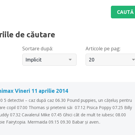
riile de căutare
Sortare după:
Articole pe pag:
imax Vineri 11 aprilie 2014
00 5 detectivi – caz după caz 06.30 Pound puppies, un căţeluş pentru
are copil 07.00 Thomas şi prietenii săi 07.12 Pisica Poppy 07.25 Billy
uddy 07.32 Cavalerul Mike 07.45 Ghici cât de mult te iubesc 08.00
bie Fairytopia. Mermaida 09.15 09.30 Babar şi aven..