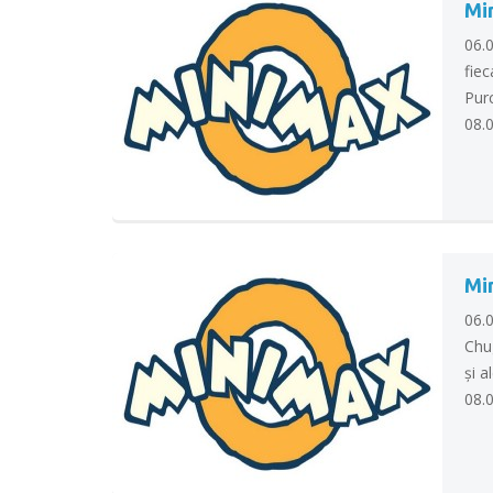
Mi
06.
fie
Pur
08.
Mi
06.
Chug
şi a
08.0