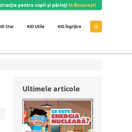
stracție pentru copii și părinți
în București
Star
Utile
Îngrijire
Ultimele articole