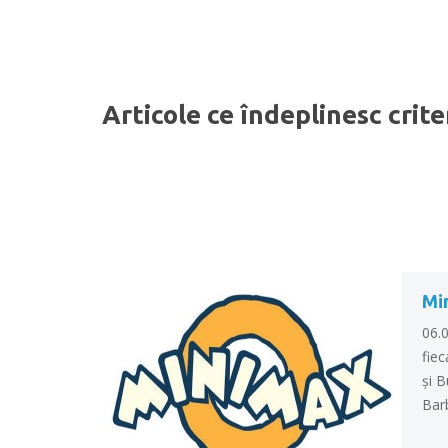
Articole ce îndeplinesc crite
Min
06.
fiec
şi B
Bar