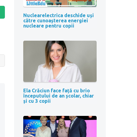
Nuclearelectrica deschide uși
către cunoașterea energiei
nucleare pentru copii
Ela Crăciun face față cu brio
începutului de an școlar, chiar
și cu 3 copii