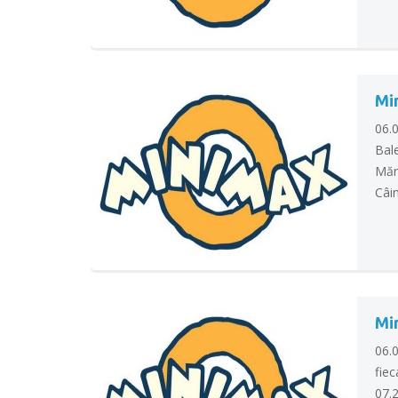
Mi
06.
Bal
Măr
Câin
Mi
06.
fiec
07.