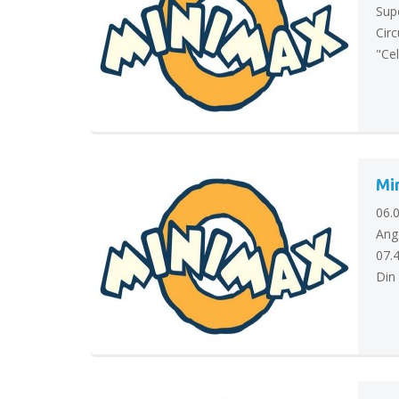
Supe
Circ
"Cel
Mi
06.
Ang
07.4
Din 