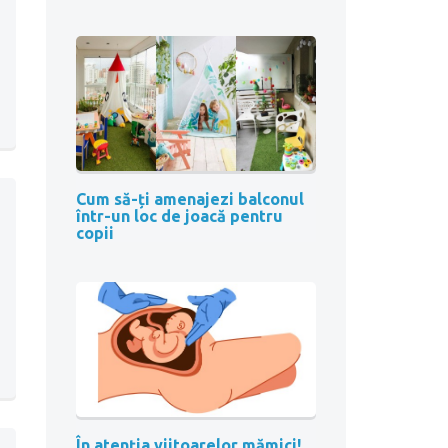
Cum să-ți amenajezi balconul
într-un loc de joacă pentru
copii
În atenția viitoarelor mămici!