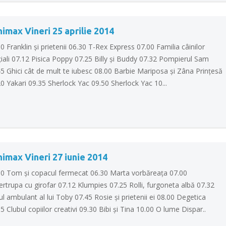
imax Vineri 25 aprilie 2014
0 Franklin şi prietenii 06.30 T-Rex Express 07.00 Familia câinilor
iali 07.12 Pisica Poppy 07.25 Billy şi Buddy 07.32 Pompierul Sam
5 Ghici cât de mult te iubesc 08.00 Barbie Mariposa şi Zâna Prinţesă
0 Yakari 09.35 Sherlock Yac 09.50 Sherlock Yac 10...
imax Vineri 27 iunie 2014
00 Tom şi copacul fermecat 06.30 Marta vorbăreaţa 07.00
rtrupa cu girofar 07.12 Klumpies 07.25 Rolli, furgoneta albă 07.32
ul ambulant al lui Toby 07.45 Rosie şi prietenii ei 08.00 Degetica
5 Clubul copiilor creativi 09.30 Bibi şi Tina 10.00 O lume Dispar..