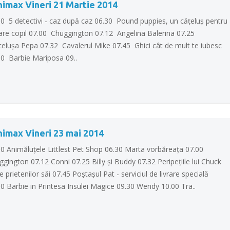
nimax Vineri 21 Martie 2014
00 5 detectivi - caz după caz 06.30 Pound puppies, un căţeluş pentru
care copil 07.00 Chuggington 07.12 Angelina Balerina 07.25
celuşa Pepa 07.32 Cavalerul Mike 07.45 Ghici cât de mult te iubesc
00 Barbie Mariposa 09..
nimax Vineri 23 mai 2014
00 Animăluţele Littlest Pet Shop 06.30 Marta vorbăreaţa 07.00
gington 07.12 Conni 07.25 Billy şi Buddy 07.32 Peripeţiile lui Chuck
le prietenilor săi 07.45 Poştaşul Pat - serviciul de livrare specială
0 Barbie in Printesa Insulei Magice 09.30 Wendy 10.00 Tra..