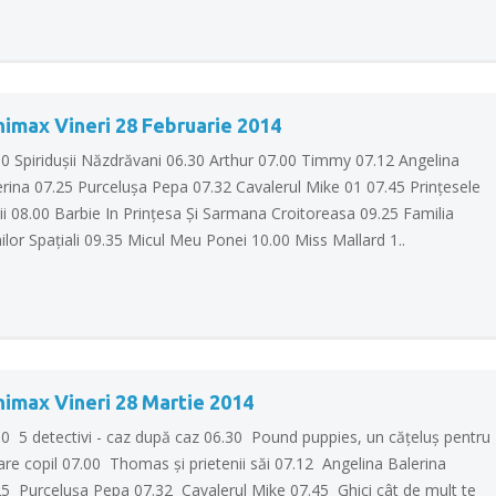
nimax Vineri 28 Februarie 2014
00 Spiriduşii Năzdrăvani 06.30 Arthur 07.00 Timmy 07.12 Angelina
erina 07.25 Purceluşa Pepa 07.32 Cavalerul Mike 01 07.45 Prinţesele
ii 08.00 Barbie In Prinţesa Şi Sarmana Croitoreasa 09.25 Familia
ilor Spaţiali 09.35 Micul Meu Ponei 10.00 Miss Mallard 1..
nimax Vineri 28 Martie 2014
00 5 detectivi - caz după caz 06.30 Pound puppies, un căţeluş pentru
are copil 07.00 Thomas şi prietenii săi 07.12 Angelina Balerina
25 Purceluşa Pepa 07.32 Cavalerul Mike 07.45 Ghici cât de mult te