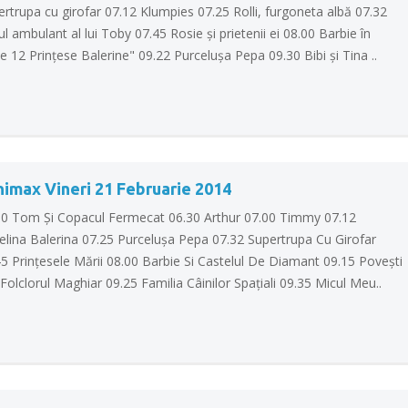
rtrupa cu girofar 07.12 Klumpies 07.25 Rolli, furgoneta albă 07.32
ul ambulant al lui Toby 07.45 Rosie şi prietenii ei 08.00 Barbie în
e 12 Prinţese Balerine" 09.22 Purceluşa Pepa 09.30 Bibi şi Tina ..
nimax Vineri 21 Februarie 2014
00 Tom Şi Copacul Fermecat 06.30 Arthur 07.00 Timmy 07.12
elina Balerina 07.25 Purceluşa Pepa 07.32 Supertrupa Cu Girofar
5 Prinţesele Mării 08.00 Barbie Si Castelul De Diamant 09.15 Poveşti
Folclorul Maghiar 09.25 Familia Câinilor Spaţiali 09.35 Micul Meu..