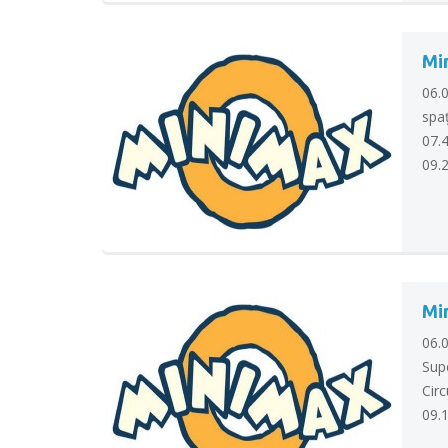
Min
06.0
spaţ
07.4
09.2
Min
06.
Supe
Circ
09.1