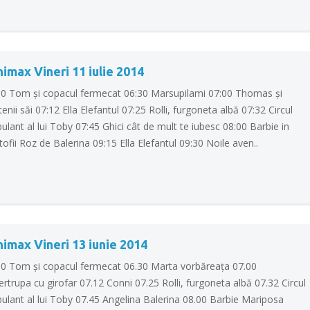
imax Vineri 11 iulie 2014
00 Tom şi copacul fermecat 06:30 Marsupilami 07:00 Thomas şi
tenii săi 07:12 Ella Elefantul 07:25 Rolli, furgoneta albă 07:32 Circul
lant al lui Toby 07:45 Ghici cât de mult te iubesc 08:00 Barbie in
ofii Roz de Balerina 09:15 Ella Elefantul 09:30 Noile aven..
imax Vineri 13 iunie 2014
00 Tom şi copacul fermecat 06.30 Marta vorbăreaţa 07.00
rtrupa cu girofar 07.12 Conni 07.25 Rolli, furgoneta albă 07.32 Circul
ulant al lui Toby 07.45 Angelina Balerina 08.00 Barbie Mariposa