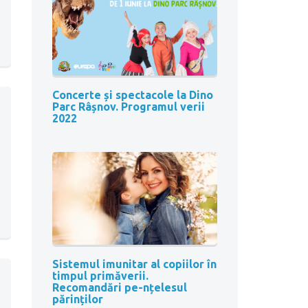
Concerte și spectacole la Dino
Parc Râșnov. Programul verii
2022
Sistemul imunitar al copiilor în
timpul primăverii.
Recomandări pe-nțelesul
părinților