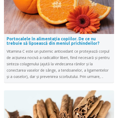
Portocalele în alimentația copiilor. De ce nu
trebuie să lipsească din meniul prichindeilor?
Vitamina C este un puternic antioxidant ce protejează corpul
de acţiunea nocivă a radicalilor liberi, fiind necesară şi pentru
sinteza colagenului (ajută la vindecarea rănilor şi la
conectarea vaselor de sânge, a tendoanelor, a ligamentelor
şi a oaselor), dar şi prevenirea scorbutului. Prin urmare, ..