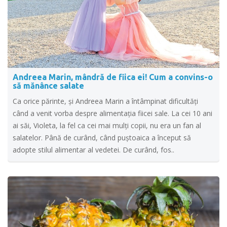
Andreea Marin, mândră de fiica ei! Cum a convins-o
să mănânce salate
Ca orice părinte, și Andreea Marin a întâmpinat dificultăți
când a venit vorba despre alimentația fiicei sale. La cei 10 ani
ai săi, Violeta, la fel ca cei mai mulți copii, nu era un fan al
salatelor. Până de curând, când puștoaica a început să
adopte stilul alimentar al vedetei. De curând, fos..