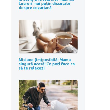
Lucruri mai puțin discutate
despre cezariană
Misiune (im)posibilă: Mama
singură acasă! Ce poți face ca
să te relaxezi