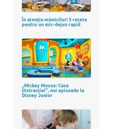
În atenția mămicilor! 5 rețete
pentru un mic-dejun rapid
„Mickey Mouse: Casa
Distracției”, noi episoade la
Disney Junior