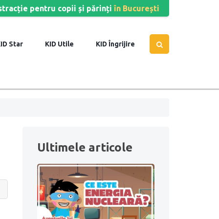
stracție pentru copii și părinți
în București
Star
Utile
Îngrijire
Ultimele articole