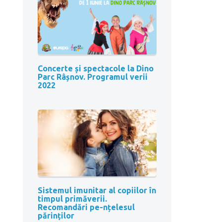
Concerte și spectacole la Dino
Parc Râșnov. Programul verii
2022
Sistemul imunitar al copiilor în
timpul primăverii.
Recomandări pe-nțelesul
părinților