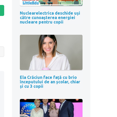
Nuclearelectrica deschide uși
către cunoașterea energiei
nucleare pentru copii
Ela Crăciun face față cu brio
începutului de an școlar, chiar
și cu 3 copii