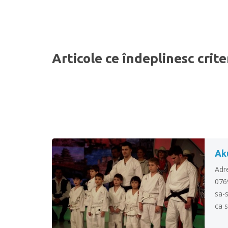
Articole ce îndeplinesc crite
Aku
Adr
076
sa-s
ca s