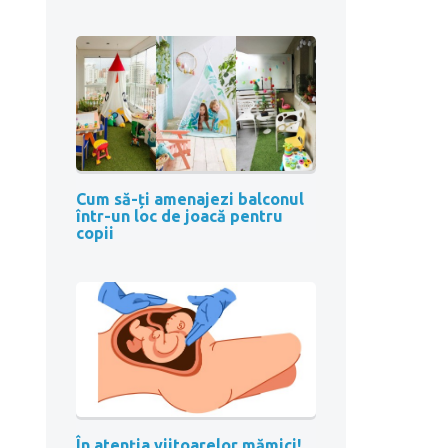
Cum să-ți amenajezi balconul
într-un loc de joacă pentru
copii
În atenția viitoarelor mămici!