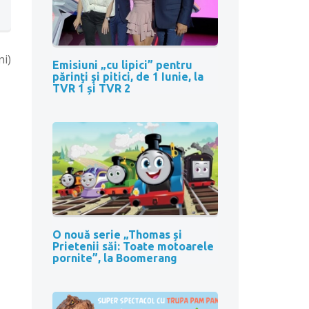
ni)
Emisiuni „cu lipici” pentru
părinţi şi pitici, de 1 Iunie, la
TVR 1 și TVR 2
O nouă serie „Thomas și
Prietenii săi: Toate motoarele
pornite”, la Boomerang