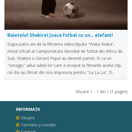
Baietelul Shakirei joaca fotbal cu un... elefant!
Dupa patru ani de la filmarea videoclipului ”Waka Waka”,
imnul oficial al Campionatului Mondial de fotbal din Africa de
Sud, Shakira si Gerard Pique au devenit parinti. Si ca un
"omagiu" adus iubirii lor care a inceput la filmarile acelui clip,
cei doi au filmat din nou impreuna pentru "La La La". D..
Afişare 1 - 1 din 1 (1 pagini)
INFORMAŢII
Despre
Termeni și condiții
Contact