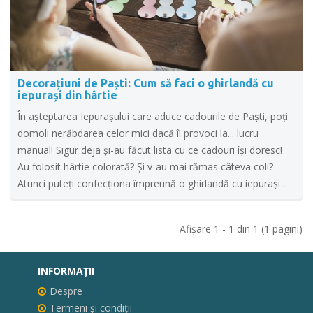
Decorațiuni de Paști: Cum să faci o ghirlandă cu
iepurași din hârtie
În așteptarea Iepurașului care aduce cadourile de Paști, poți
domoli nerăbdarea celor mici dacă îi provoci la... lucru
manual! Sigur deja și-au făcut lista cu ce cadouri își doresc!
Au folosit hârtie colorată? Și v-au mai rămas câteva coli?
Atunci puteți confecționa împreună o ghirlandă cu iepurași ..
Afişare 1 - 1 din 1 (1 pagini)
INFORMAŢII
Despre
Termeni și condiții