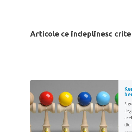
Articole ce îndeplinesc crite
Ken
be
Sigu
degr
acel
tău 
este