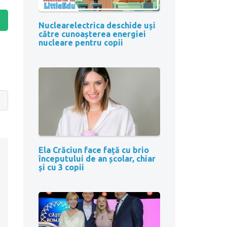
Nuclearelectrica deschide uși
către cunoașterea energiei
nucleare pentru copii
Ela Crăciun face față cu brio
începutului de an școlar, chiar
și cu 3 copii