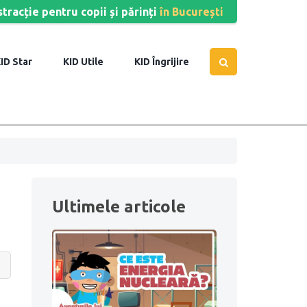
stracție pentru copii și părinți
în București
Star
Utile
Îngrijire
Ultimele articole