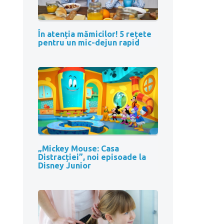
În atenția mămicilor! 5 rețete
pentru un mic-dejun rapid
„Mickey Mouse: Casa
Distracției”, noi episoade la
Disney Junior