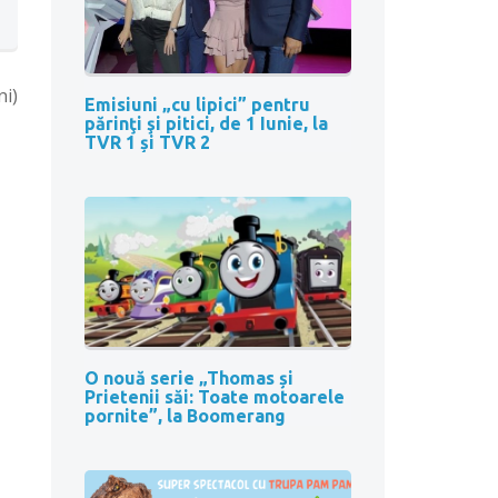
ni)
Emisiuni „cu lipici” pentru
părinţi şi pitici, de 1 Iunie, la
TVR 1 și TVR 2
O nouă serie „Thomas și
Prietenii săi: Toate motoarele
pornite”, la Boomerang