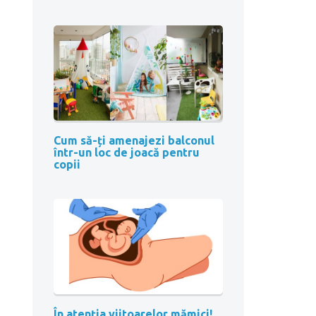
Cum să-ți amenajezi balconul
într-un loc de joacă pentru
copii
În atenția viitoarelor mămici!