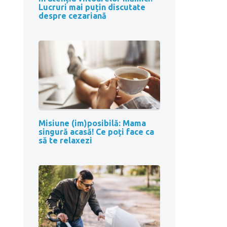
Lucruri mai puțin discutate
despre cezariană
Misiune (im)posibilă: Mama
singură acasă! Ce poți face ca
să te relaxezi