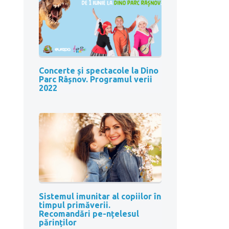
Concerte și spectacole la Dino
Parc Râșnov. Programul verii
2022
Sistemul imunitar al copiilor în
timpul primăverii.
Recomandări pe-nțelesul
părinților