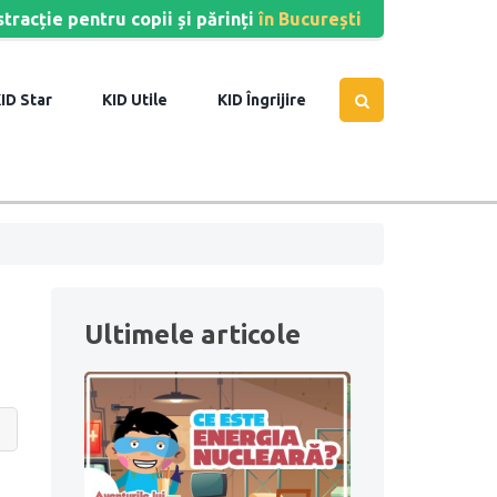
stracție pentru copii și părinți
în București
Star
Utile
Îngrijire
Ultimele articole