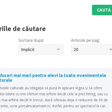
riile de căutare
Sortare după:
Articole pe pag:
duceri mai mari pentru elevi la toate evenimentele
turale
ituţiile culturale au obligaţia să pună în aplicare legea şi să ofere
ilor bilete cu trei sferturi mai ieftine decât cele la preţ întreg, sau cu
 mai ieftine decât în trecut, dacă ofereau deja o reducere de 50 de
ente, scrie portalinvatamant.ro. Astfel, pentru un spectacol la car..