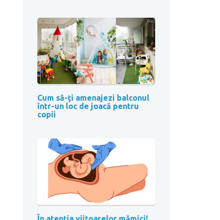
Cum să-ți amenajezi balconul
într-un loc de joacă pentru
copii
În atenția viitoarelor mămici!