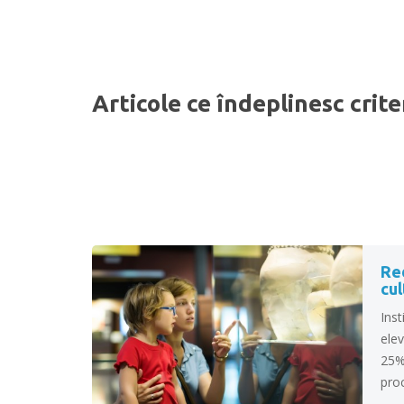
Articole ce îndeplinesc crite
Re
cul
Inst
elev
25%
proc