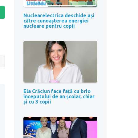
Nuclearelectrica deschide uși
către cunoașterea energiei
nucleare pentru copii
Ela Crăciun face față cu brio
începutului de an școlar, chiar
și cu 3 copii