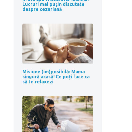
Lucruri mai puțin discutate
despre cezariană
Misiune (im)posibilă: Mama
singură acasă! Ce poți face ca
să te relaxezi