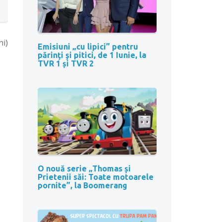
ni)
Emisiuni „cu lipici” pentru
părinţi şi pitici, de 1 Iunie, la
TVR 1 și TVR 2
O nouă serie „Thomas și
Prietenii săi: Toate motoarele
pornite”, la Boomerang