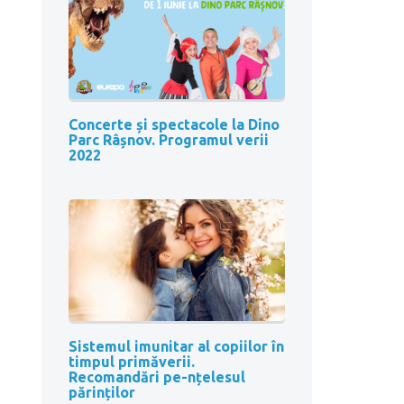
Concerte și spectacole la Dino
Parc Râșnov. Programul verii
2022
Sistemul imunitar al copiilor în
timpul primăverii.
Recomandări pe-nțelesul
părinților