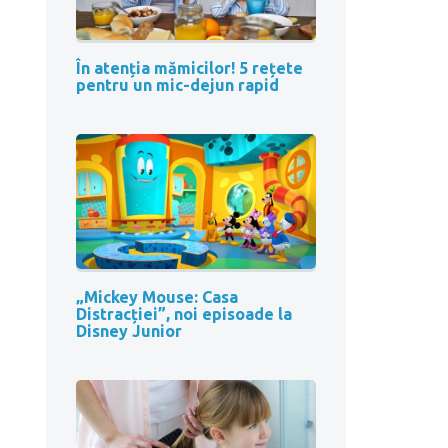
În atenția mămicilor! 5 rețete
pentru un mic-dejun rapid
„Mickey Mouse: Casa
Distracției”, noi episoade la
Disney Junior