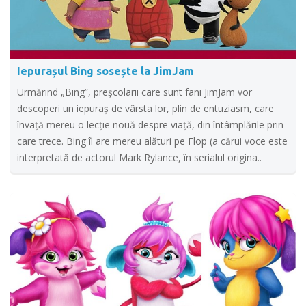
Iepurașul Bing sosește la JimJam
Urmărind „Bing”, preșcolarii care sunt fani JimJam vor
descoperi un iepuraș de vârsta lor, plin de entuziasm, care
învață mereu o lecție nouă despre viață, din întâmplările prin
care trece. Bing îl are mereu alături pe Flop (a cărui voce este
interpretată de actorul Mark Rylance, în serialul origina..