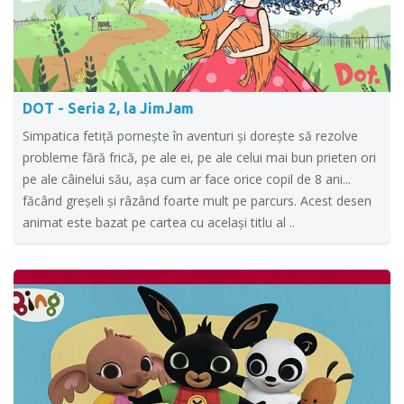
DOT - Seria 2, la JimJam
Simpatica fetiță pornește în aventuri și dorește să rezolve
probleme fără frică, pe ale ei, pe ale celui mai bun prieten ori
pe ale câinelui său, așa cum ar face orice copil de 8 ani...
făcând greșeli și râzând foarte mult pe parcurs. Acest desen
animat este bazat pe cartea cu același titlu al ..