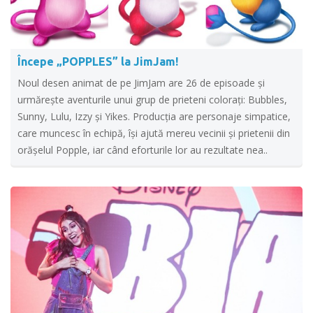
Începe „POPPLES” la JimJam!
Noul desen animat de pe JimJam are 26 de episoade și
urmărește aventurile unui grup de prieteni colorați: Bubbles,
Sunny, Lulu, Izzy și Yikes. Producția are personaje simpatice,
care muncesc în echipă, își ajută mereu vecinii și prietenii din
orășelul Popple, iar când eforturile lor au rezultate nea..