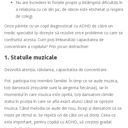
Nu are încredere în forțele proprii și întâmpină dificultăți în
a relaționa cu cei din jur, de obicei este etichetat și respins
de colegi.
Orice părinte cu un copil diagnosticat cu ADHD de către un
medic specialist își dorește să rezolve orice probleme cu care se
confruntă acesta. Cum poți îmbunătăți capacitatea de
concentrare a copilului? Prin jocuri distractive!
1. Statuile muzicale
Dezvoltă atenția, răbdarea, capacitatea de concentrare.
Pot participa toți membrii familiei. În timp ce se aude muzica,
toți dansează (mișcările sunt la alegerea fiecăruia), iar în
momentul în care muzica este oprită, toţi dansatorii rămân
statui în poziţia în care se afla exact atunci când se opreşte
muzica. Când melodia se aude din nou, încep şi dansatorii să se
mişte pe ritmul ei. Se repetă ori de câte ori vă doriți. Ceea ce
este important, pentru copilul cu ADHD, să creșteți gradat