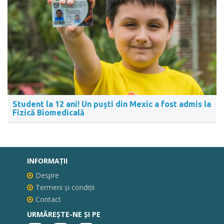
Student la 12 ani! Un puști din Mexic a fost admis la
Fizică Biomedicală
INFORMAŢII
Despre
Termeni și condiții
Contact
URMĂREȘTE-NE ȘI PE