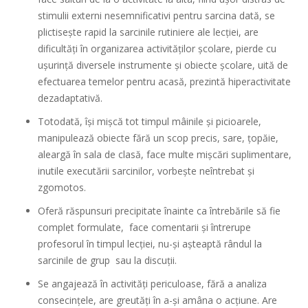
stimulii externi nesemnificativi pentru sarcina dată, se
plictisește rapid la sarcinile rutiniere ale lecției, are
dificultăți în organizarea activităților școlare, pierde cu
ușurință diversele instrumente și obiecte școlare, uită de
efectuarea temelor pentru acasă, prezintă hiperactivitate
dezadaptativă.
Totodată, își mișcă tot timpul mâinile și picioarele,
manipulează obiecte fără un scop precis, sare, țopăie,
aleargă în sala de clasă, face multe mișcări suplimentare,
inutile executării sarcinilor, vorbește neîntrebat și
zgomotos.
Oferă răspunsuri precipitate înainte ca întrebările să fie
complet formulate, face comentarii şi întrerupe
profesorul în timpul lecției, nu-și așteaptă rândul la
sarcinile de grup sau la discuții.
Se angajează în activități periculoase, fără a analiza
consecințele, are greutăți în a-și amâna o acțiune. Are