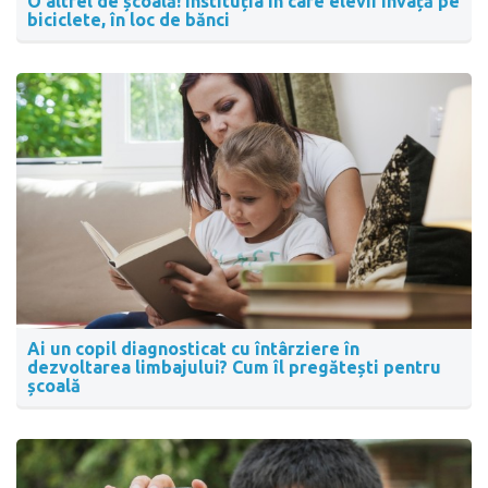
O altfel de școală! Instituția în care elevii învață pe
biciclete, în loc de bănci
Ai un copil diagnosticat cu întârziere în
dezvoltarea limbajului? Cum îl pregătești pentru
școală