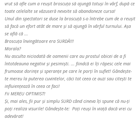
vrut să afle cum a reușit broscuța să ajungă totuși în vârf, după ce
toate celelalte se văzuseră nevoite să abandoneze cursa!
Unul din spectatori se duse la broscuță s-o întrebe cum de a reușit
să facă un efort atât de mare și să ajungă în vârful turnului. Așa
se află că ...
Broscuța învingătoare era SURDĂ!!!
Morala?
Nu asculta niciodată de oamenii care au prostul obicei de a fi
întotdeauna negativi și pesimiști. ... fiindcă ei îți răpesc cele mai
frumoase dorințe și speranțe pe care le porți în suflet! Gândește-
te mereu la puterea cuvintelor, căci tot ceea ce auzi sau citești te
influiențează în ceea ce faci!
Fii MEREU OPTIMIST!
Și, mai ales, fii pur și simplu SURD când cineva îți spune că nu-ți
poți realiza visurile! Gândește-te: Poți reuși în viață dacă vrei cu
adevărat!