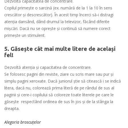
Dezvoltă capacitatea de concentrare.
Copilul primește o sarcină (ex. numără de la 1 la 10 în sens
crescător și descrescător). În acest timp încerci să-i distragi
atenția dansând, dând drumul la televizor, făcând diferite
mișcări. Dacă nu se oprește și continuă să numere corect
primește un stimulent.
5. Găsește cât mai multe litere de același
fel!
Dezvoltă atenția și capacitatea de concentrare.
Se folosesc pagini din reviste, ziare cu scris mare sau pur și
simplu pagini xeroxate. Dacă juniorul știe să citească i se indică
litera, dacă nu, colorează prima literă de pe rândul de sus al
paginii și cere-i copilului să coloreze toate literele pe care le
găsește respectând ordinea de sus în jos și de la stânga la
dreapta.
Alegoria broscuțelor