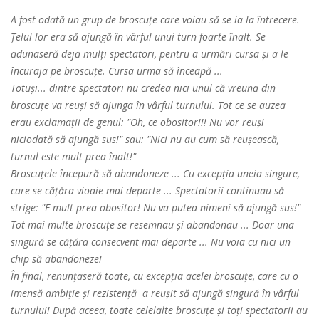
A fost odată un grup de broscuțe care voiau să se ia la întrecere.
Țelul lor era să ajungă în vârful unui turn foarte înalt. Se
adunaseră deja mulți spectatori, pentru a urmări cursa și a le
încuraja pe broscuțe. Cursa urma să înceapă ...
Totuși... dintre spectatori nu credea nici unul că vreuna din
broscuțe va reuși să ajunga în vârful turnului. Tot ce se auzea
erau exclamații de genul: "Oh, ce obositor!!! Nu vor reuși
niciodată să ajungă sus!" sau: "Nici nu au cum să reușească,
turnul este mult prea înalt!"
Broscuțele începură să abandoneze ... Cu excepția uneia singure,
care se cățăra vioaie mai departe ... Spectatorii continuau să
strige: "E mult prea obositor! Nu va putea nimeni să ajungă sus!"
Tot mai multe broscuțe se resemnau și abandonau ... Doar una
singură se cățăra consecvent mai departe ... Nu voia cu nici un
chip să abandoneze!
În final, renunțaseră toate, cu excepția acelei broscuțe, care cu o
imensă ambiție și rezistență a reușit să ajungă singură în vârful
turnului! După aceea, toate celelalte broscuțe și toți spectatorii au