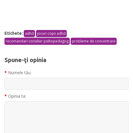
Etichete:
adhd
jocuri copii adhd
recomandari consilier psihopedagog
probleme de concentrare
Spune-ţi opinia
Numele tău:
Opinia ta: