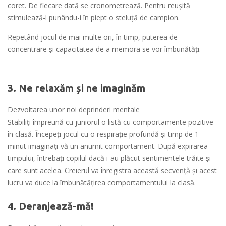
coret. De fiecare dată se cronometrează. Pentru reușită
stimulează-l punându-i în piept o steluță de campion.
Repetând jocul de mai multe ori, în timp, puterea de
concentrare și capacitatea de a memora se vor îmbunătăți.
3. Ne relaxăm și ne imaginăm
Dezvoltarea unor noi deprinderi mentale
Stabiliți împreună cu juniorul o listă cu comportamente pozitive
în clasă. Începeți jocul cu o respirație profundă și timp de 1
minut imaginați-vă un anumit comportament. După expirarea
timpului, întrebați copilul dacă i-au plăcut sentimentele trăite și
care sunt acelea. Creierul va înregistra această secvență și acest
lucru va duce la îmbunătățirea comportamentului la clasă.
4. Deranjează-mă!