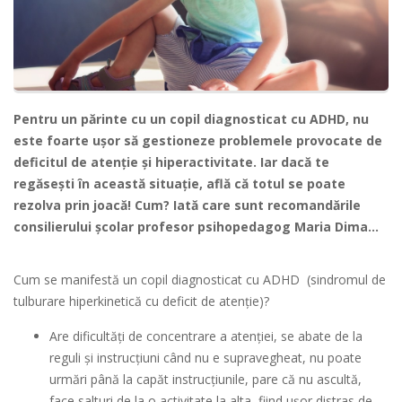
Pentru un părinte cu un copil diagnosticat cu ADHD, nu
este foarte ușor să gestioneze problemele provocate de
deficitul de atenție și hiperactivitate. Iar dacă te
regăsești în această situație, află că totul se poate
rezolva prin joacă! Cum? Iată care sunt recomandările
consilierului şcolar profesor psihopedagog Maria Dima...
Cum se manifestă un copil diagnosticat cu ADHD (sindromul de
tulburare hiperkinetică cu deficit de atenție)?
Are dificultăţi de concentrare a atenţiei, se abate de la
reguli și instrucțiuni când nu e supravegheat, nu poate
urmări până la capăt instrucțiunile, pare că nu ascultă,
face salturi de la o activitate la alta, fiind ușor distras de