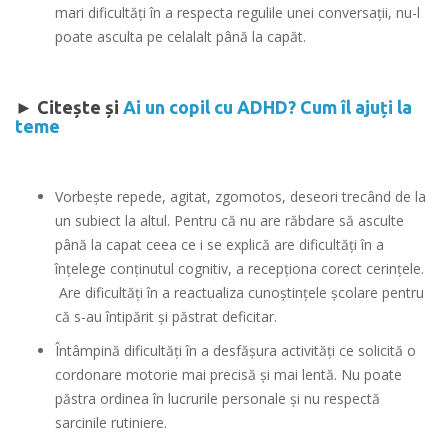
mari dificultăți în a respecta regulile unei conversații, nu-l
poate asculta pe celalalt până la capăt.
► Citește și
Ai un copil cu ADHD? Cum îl ajuți la
teme
Vorbește repede, agitat, zgomotos, deseori trecând de la
un subiect la altul. Pentru că nu are răbdare să asculte
până la capat ceea ce i se explică are dificultăți în a
înțelege conținutul cognitiv, a recepţiona corect cerinţele.
Are dificultăți în a reactualiza cunoștințele școlare pentru
că s-au întipărit și păstrat deficitar.
Întâmpină dificultăți în a desfășura activități ce solicită o
cordonare motorie mai precisă și mai lentă. Nu poate
păstra ordinea în lucrurile personale și nu respectă
sarcinile rutiniere.