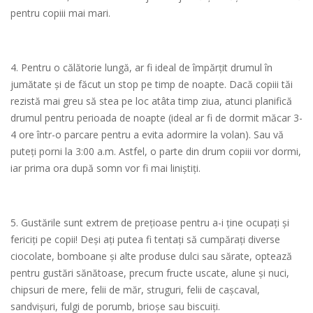
pentru copiii mai mari.
4. Pentru o călătorie lungă, ar fi ideal de împărțit drumul în
jumătate și de făcut un stop pe timp de noapte. Dacă copiii tăi
rezistă mai greu să stea pe loc atâta timp ziua, atunci planifică
drumul pentru perioada de noapte (ideal ar fi de dormit măcar 3-
4 ore într-o parcare pentru a evita adormire la volan). Sau vă
puteți porni la 3:00 a.m. Astfel, o parte din drum copiii vor dormi,
iar prima ora după somn vor fi mai liniștiți.
5. Gustările sunt extrem de prețioase pentru a-i ține ocupați și
fericiți pe copii! Deși ați putea fi tentați să cumpărați diverse
ciocolate, bomboane și alte produse dulci sau sărate, optează
pentru gustări sănătoase, precum fructe uscate, alune și nuci,
chipsuri de mere, felii de măr, struguri, felii de cașcaval,
sandvișuri, fulgi de porumb, brioșe sau biscuiți.