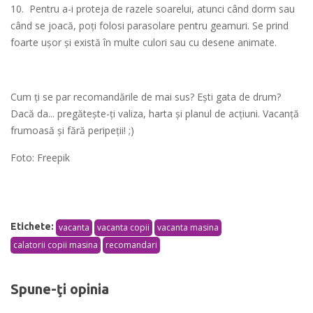
10. Pentru a-i proteja de razele soarelui, atunci când dorm sau
când se joacă, poți folosi parasolare pentru geamuri. Se prind
foarte ușor și există în multe culori sau cu desene animate.
Cum ți se par recomandările de mai sus? Ești gata de drum?
Dacă da... pregătește-ți valiza, harta și planul de acțiuni. Vacanță
frumoasă și fără peripeții! ;)
Foto: Freepik
Etichete:
vacanta
vacanta copii
vacanta masina
calatorii copii masina
recomandari
Spune-ţi opinia