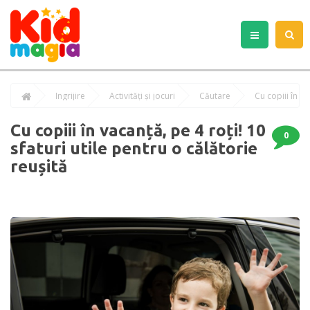
Îngrijire
Activități și jocuri
Căutare
Cu copiii în vacanță, pe 4 roți! 10
0
sfaturi utile pentru o călătorie
reușită