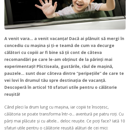
A venit vara... a venit vacanța! Dacă ai plănuit să mergi în
concediu cu mașina și ți-e teamă de cum va decurge
călători cu copiii ar fi bine să ții cont de câteva
recomandări pe care le-am obținut de la părinți mai
experimentați! Plictiseala, gustările, răul de mașină,
pauzele... sunt doar câteva dintre “peripețiile” de care te
vei lovi în drumul tău spre destinația de vacanță.
Descoperă în articol 10 sfaturi utile pentru o călătorie
reușită!
Când pleci la drum lung cu mașina, iar copiii te însoțesc,
călătoria se poate transforma într-o... aventură pe patru roți. Cu
părți mai plăcute și cu altele... deloc reușite. Ce poți face? Iată 10
sfaturi utile pentru o călătorie reușită alături de cei mici: