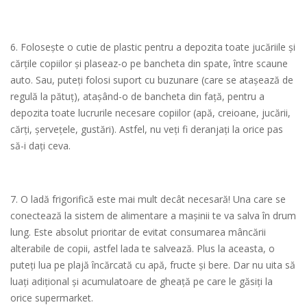
6. Folosește o cutie de plastic pentru a depozita toate jucăriile și
cărțile copiilor și plaseaz-o pe bancheta din spate, între scaune
auto. Sau, puteți folosi suport cu buzunare (care se atașează de
regulă la pătuț), atașând-o de bancheta din față, pentru a
depozita toate lucrurile necesare copiilor (apă, creioane, jucării,
cărți, șervețele, gustări). Astfel, nu veți fi deranjați la orice pas
să-i dați ceva.
7. O ladă frigorifică este mai mult decât necesară! Una care se
conectează la sistem de alimentare a mașinii te va salva în drum
lung. Este absolut prioritar de evitat consumarea mâncării
alterabile de copii, astfel lada te salvează. Plus la aceasta, o
puteți lua pe plajă încărcată cu apă, fructe și bere. Dar nu uita să
luați adițional și acumulatoare de gheață pe care le găsiți la
orice supermarket.