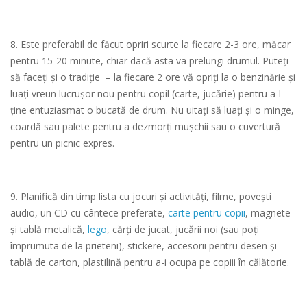
8. Este preferabil de făcut opriri scurte la fiecare 2-3 ore, măcar
pentru 15-20 minute, chiar dacă asta va prelungi drumul. Puteți
să faceți și o tradiție – la fiecare 2 ore vă opriți la o benzinărie și
luați vreun lucrușor nou pentru copil (carte, jucărie) pentru a-l
ține entuziasmat o bucată de drum. Nu uitați să luați și o minge,
coardă sau palete pentru a dezmorți mușchii sau o cuvertură
pentru un picnic expres.
9. Planifică din timp lista cu jocuri și activități, filme, povești
audio, un CD cu cântece preferate,
carte pentru copii
, magnete
și tablă metalică,
lego
, cărți de jucat, jucării noi (sau poți
împrumuta de la prieteni), stickere, accesorii pentru desen și
tablă de carton, plastilină pentru a-i ocupa pe copiii în călătorie.