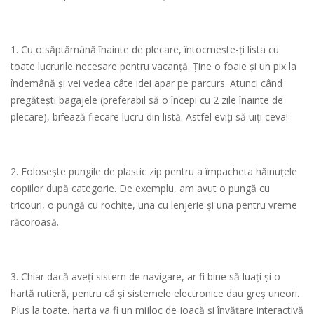
1. Cu o săptămână înainte de plecare, întocmește-ți lista cu
toate lucrurile necesare pentru vacanță. Ține o foaie și un pix la
îndemână și vei vedea câte idei apar pe parcurs. Atunci când
pregătești bagajele (preferabil să o începi cu 2 zile înainte de
plecare), bifează fiecare lucru din listă. Astfel eviți să uiți ceva!
2. Folosește pungile de plastic zip pentru a împacheta hăinuțele
copiilor după categorie. De exemplu, am avut o pungă cu
tricouri, o pungă cu rochițe, una cu lenjerie și una pentru vreme
răcoroasă.
3. Chiar dacă aveți sistem de navigare, ar fi bine să luați și o
hartă rutieră, pentru că și sistemele electronice dau greș uneori.
Plus la toate, harta va fi un mijloc de joacă și învățare interactivă