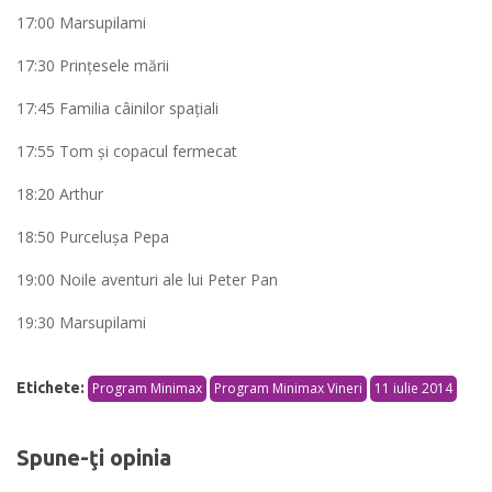
17:00 Marsupilami
17:30 Prinţesele mării
17:45 Familia câinilor spaţiali
17:55 Tom şi copacul fermecat
18:20 Arthur
18:50 Purceluşa Pepa
19:00 Noile aventuri ale lui Peter Pan
19:30 Marsupilami
Etichete:
Program Minimax
Program Minimax Vineri
11 iulie 2014
Spune-ţi opinia