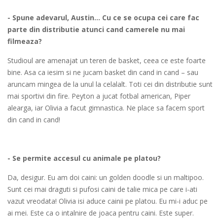
- Spune adevarul, Austin... Cu ce se ocupa cei care fac
parte din distributie atunci cand camerele nu mai
filmeaza?
Studioul are amenajat un teren de basket, ceea ce este foarte
bine. Asa ca iesim si ne jucam basket din cand in cand – sau
aruncam mingea de la unul la celalalt. Toti cei din distributie sunt
mai sportivi din fire. Peyton a jucat fotbal american, Piper
alearga, iar Olivia a facut gimnastica. Ne place sa facem sport
din cand in cand!
- Se permite accesul cu animale pe platou?
Da, desigur. Eu am doi caini: un golden doodle si un maltipoo.
Sunt cei mai draguti si pufosi caini de talie mica pe care i-ati
vazut vreodata! Olivia isi aduce cainii pe platou. Eu mi-i aduc pe
ai mei. Este ca o intalnire de joaca pentru caini. Este super.