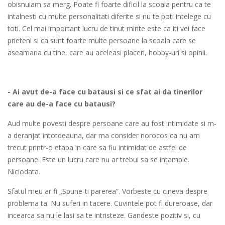
obisnuiam sa merg. Poate fi foarte dificil la scoala pentru ca te
intalnesti cu multe personalitati diferite si nu te poti intelege cu
toti. Cel mai important lucru de tinut minte este ca iti vei face
prieteni si ca sunt foarte multe persoane la scoala care se
aseamana cu tine, care au aceleasi placeri, hobby-uri si opinii.
- Ai avut de-a face cu batausi si ce sfat ai da tinerilor
care au de-a face cu batausi?
Aud multe povesti despre persoane care au fost intimidate si m-
a deranjat intotdeauna, dar ma consider norocos ca nu am
trecut printr-o etapa in care sa fiu intimidat de astfel de
persoane. Este un lucru care nu ar trebui sa se intample.
Niciodata.
Sfatul meu ar fi „Spune-ti parerea”. Vorbeste cu cineva despre
problema ta. Nu suferi in tacere. Cuvintele pot fi dureroase, dar
incearca sa nu le lasi sa te intristeze. Gandeste pozitiv si, cu