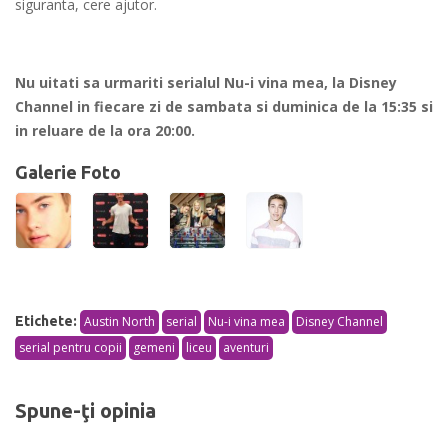
siguranta, cere ajutor.
Nu uitati sa urmariti serialul Nu-i vina mea, la Disney
Channel in fiecare zi de sambata si duminica de la 15:35 si
in reluare de la ora 20:00.
Galerie Foto
Etichete:
Austin North
serial
Nu-i vina mea
Disney Channel
serial pentru copii
gemeni
liceu
aventuri
Spune-ţi opinia