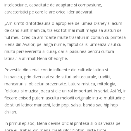
intelepciune, capacitate de adaptare si compasiune,
caracteristici pe care le are orice lider adevarat.
„Am simtit dintotdeauna o apropiere de lumea Disney si acum
de cand sunt mamica, traiesc tot mai mult magia sa alaturi de
fiul meu. Cred ca am foarte multe trasaturi in comun cu printesa
Elena din Avalor, pe langa nume, faptul ca isi urmeaza visul cu
multa perseverenta si curaj, dar si pasiunea pentru cultura
latina,” a afirmat Elena Gheorghe.
Povestile din serial contin influente din culturile latina si
hispanica, prin diversitatea de stiluri arhitecturale, traditii,
mancaruri si obiceiuri prezentate. Latura mistica, mitologia,
folclorul si muzica joaca si ele un rol important in serial. Astfel, in
fiecare episod putem asculta melodii originale intr-o multitudine
de stiluri latino: mariachi, latin pop, salsa, banda sau hip hop
chilian.
In primul episod, Elena devine oficial printesa si o salveaza pe
sora ei, Isabel, din mana creaturilor Noblin, niste fiinte