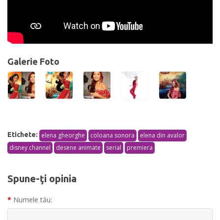
Galerie Foto
Etichete:
elena gheorghe
coloana sonora
elena din avalor
disney channel
desene animate
serial
premiera
Spune-ţi opinia
Numele tău: