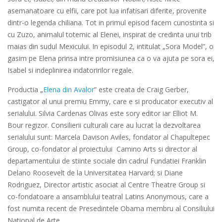
asemanatoare cu elfii, care pot lua infatisari diferite, provenite
dintr-o legenda chiliana. Tot in primul episod facem cunostinta si
cu Zuzo, animalul totemic al Elenei, inspirat de credinta unui trib
maias din sudul Mexicului. In episodul 2, intitulat „Sora Model”, o
gasim pe Elena prinsa intre promisiunea ca o va ajuta pe sora ei,
Isabel si indeplinirea indatoririlor regale.
Productia „
Elena din Avalor
” este creata de Craig Gerber,
castigator al unui premiu Emmy, care e si producator executiv al
serialului. Silvia Cardenas Olivas este sory editor iar Elliot M.
Bour regizor. Consilierii culturali care au lucrat la dezvoltarea
serialului sunt: Marcela Davison Aviles, fondator al Chapultepec
Group, co-fondator al proiectului Camino Arts si director al
departamentului de stiinte sociale din cadrul Fundatiei Franklin
Delano Roosevelt de la Universitatea Harvard; si Diane
Rodriguez, Director artistic asociat al Centre Theatre Group si
co-fondatoare a ansamblului teatral Latins Anonymous, care a
fost numita recent de Presedintele Obama membru al Consiliului
National de Arte.