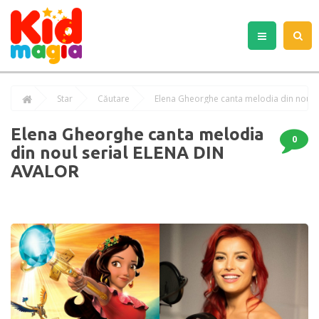
Star
Căutare
Elena Gheorghe canta melodia din noul 
Elena Gheorghe canta melodia
0
din noul serial ELENA DIN
AVALOR