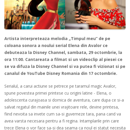
Artista interpreteaza melodia „Timpul meu” de pe
coloana sonora a noului serial Elena din Avalor ce
debuteaza la Disney Channel, sambata, 29 octombrie, la
ora 11:00. Cantareata a filmat si un videoclip al piesei ce
se va difuza la Disney Channel si va putea fi vizionat si pe
canalul de YouTube Disney Romania din 17 octombrie.
Serialul, a carui actiune se petrece pe taramul magic Avalor,
spune povestea primei printese cu origini latine - Elena, o
adolescenta curajoasa si dornica de aventura, care dupa ce si-a
salvat regatul din mainile unei vrajitoare rele, devine printesa,
fiind nevoita sa invete cum sa-si guverneze tara, pana cand va
avea varsta necesara pentru a fi regina. Intamplarile prin care
trece Elena o vor face sa-si dea seama ca noul ei statut necesita