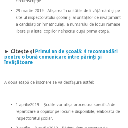
circumscripție.
29 martie 2019 - Afișarea în unitățile de învățământ și pe
site-ul inspectoratului școlar și al unităților de învățământ
a candidaților înmatriculați, a numărului de locuri rămase
libere și a listei copiilor neînscriși după prima etapă.
► Citește și
Primul an de școală: 4 recomandări
pentru o bună comunicare între părinți și
învățătoare
A doua etapă de înscriere se va desfășura astfel:
1 aprilie2019 – Şcolile vor afişa procedura specifică de
repartizare a copiilor pe locurile disponibile, elaborată de
inspectoratul școlar.
2 aprilie – 8 aprilie2019 - Părinţii depun cererea de