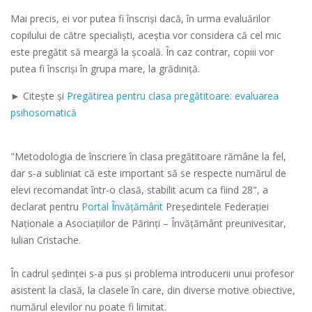
Mai precis, ei vor putea fi înscriși dacă, în urma evaluărilor
copilului de către specialiști, aceștia vor considera că cel mic
este pregătit să meargă la școală. În caz contrar, copiii vor
putea fi înscriși în grupa mare, la grădiniță.
► Citește și
Pregătirea pentru clasa pregătitoare: evaluarea
psihosomatică
"Metodologia de înscriere în clasa pregătitoare rămâne la fel,
dar s-a subliniat că este important să se respecte numărul de
elevi recomandat într-o clasă, stabilit acum ca fiind 28", a
declarat pentru
Portal Învăţământ
Preşedintele Federaţiei
Naţionale a Asociaţiilor de Părinţi – Învăţământ preunivesitar,
Iulian Cristache.
În cadrul şedinţei s-a pus şi problema introducerii unui profesor
asistent la clasă, la clasele în care, din diverse motive obiective,
numărul elevilor nu poate fi limitat.