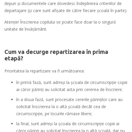
depun și documentele care dovedesc îndeplinirea criteriilor de
departajare (și care sunt afișate de către fiecare școală în parte).
Atenţie! Înscrierea copilului se poate face doar la o singură
unitate de învăţământ.
Cum va decurge repartizarea în prima
etapă?
Prioritatea la repartizare va fi următoarea:
în primă fază, sunt admiși la școala de circumscripție copiii
ai căror părinți au solicitat asta prin cererea de înscriere;
în a doua fază, sunt procesate cererile părinților care au
solicitat înscrierea la o altă școală decât cea de
circumscripție, pe locurile rămase libere;
la final, sunt admiși la școala de circumscripție copiii ai
căror părinți au solicitat înscrierea la o altă școală, dar nu