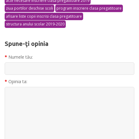
acte necesare inscriere clasa pregatitoare 2019
ziua portilor deschise scoli
program inscriere clasa pregatitoare
afisare liste copii inscrisi clasa pregatitoare
structura anului scolar 2019-2020
Spune-ţi opinia
Numele tău:
Opinia ta: