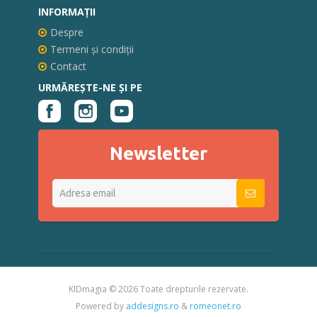
INFORMAŢII
Despre
Termeni și condiții
Contact
URMĂREȘTE-NE ȘI PE
Newsletter
KIDmagia ©
2026 Toate drepturile rezervate.
Powered by
addesigns.ro
&
romeonet.ro