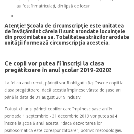
au fost înmatriculați, din lipsă de locuri.
Atenție! Şcoala de circumscripţie este unitatea
de învăţământ căreia îi sunt arondate locuinţele
din proximitatea sa. Totalitatea străzilor arodate
unităţii formează circumscripţia acesteia.
Ce copii vor putea fi înscriși la clasa
pregătitoare în anul școlar 2019-2020?
La fel ca anul trecut, părinții vor fi obligați să-și înscrie copiii la
clasa pregătitoare, dacă aceștia împlinesc vârsta de șase ani
până la data de 31 august 2019 inclusiv.
Totuși, chiar și părinții copiilor care împlinesc șase ani în
perioada 1 septembrie - 31 decembrie 2019 vor putea să-i
înscrie la școală anul acesta, "dacă dezvoltarea lor
psihosomatică este corespunzătoare", potrivit metodologiei.