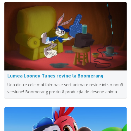
Lumea Looney Tunes revine la Boomerang
Una dintre cele mai faimoase serii animate revine într-o nouă
versiune! Boomerang prezintă producția de desene anima..