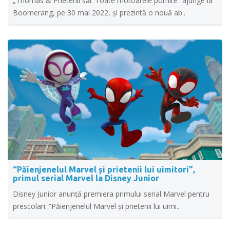
„Thomas & Prietenii săi: Toate motoarele pornite” ajunge la
Boomerang, pe 30 mai 2022, și prezintă o nouă ab..
“Păienjenelul Marvel și prietenii lui uimitori”,
primul serial Marvel la Disney Junior
Disney Junior anunță premiera primului serial Marvel pentru
prescolari: “Păienjenelul Marvel și prietenii lui uimi..