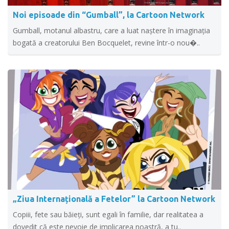
Noi episoade din “Gumball”, la Cartoon Network
Gumball, motanul albastru, care a luat naștere în imaginația
bogată a creatorului Ben Bocquelet, revine într-o nou�..
„Ziua Internațională a Fetelor” la Cartoon Network
Copiii, fete sau băieți, sunt egali în familie, dar realitatea a
dovedit că este nevoie de implicarea noastră, a tu..