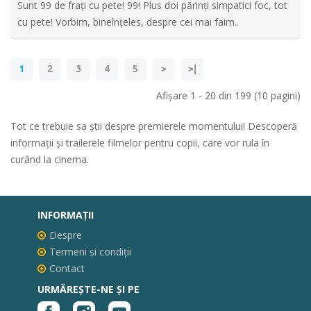
Sunt 99 de frați cu pete! 99! Plus doi părinți simpatici foc, tot
cu pete! Vorbim, bineînțeles, despre cei mai faim..
1
2
3
4
5
>
>|
Afişare 1 - 20 din 199 (10 pagini)
Tot ce trebuie sa știi despre premierele momentului! Descoperă
informații și trailerele filmelor pentru copii, care vor rula în
curând la cinema.
INFORMAŢII
Despre
Termeni și condiții
Contact
URMĂREȘTE-NE ȘI PE