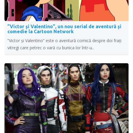
”Victor și Valentino”, un nou serial de aventură și
comedie la Cartoon Network
”Victor şi Valentino” este o aventură comică despre doi fraţi
vitregi care petrec o vară cu bunica lor într-u..