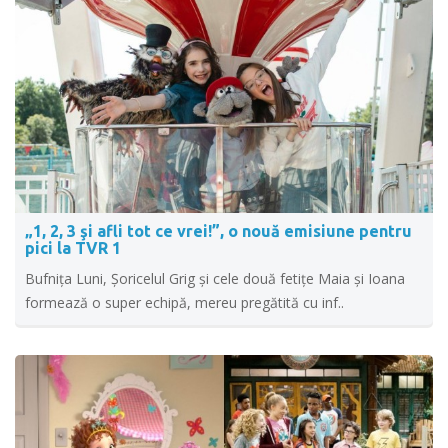
„1, 2, 3 şi afli tot ce vrei!”, o nouă emisiune pentru
pici la TVR 1
Bufniţa Luni, Şoricelul Grig şi cele două fetiţe Maia şi Ioana
formează o super echipă, mereu pregătită cu inf..