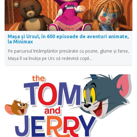
Mașa și Ursul, în 600 episoade de aventuri animate,
la Minimax
Pe parcursul întâmplărilor presărate cu pozne, glume și farse,
Mașa îl va învăța pe Urs să redevină copil...