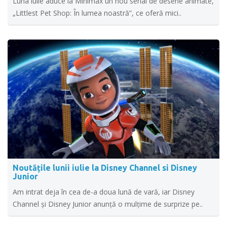
Luna iulie aduce la Minimax un nou serial de desene animate,
„Littlest Pet Shop: În lumea noastră”, ce oferă mici..
Noutățile lunii iulie la Disney Channel si Disney
Junior
Am intrat deja în cea de-a doua lună de vară, iar Disney
Channel și Disney Junior anunță o mulțime de surprize pe..