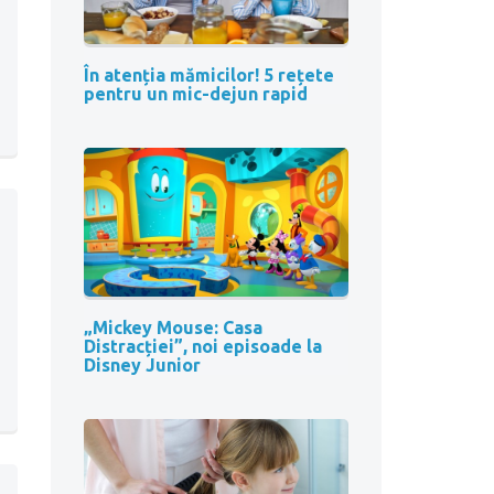
În atenția mămicilor! 5 rețete
pentru un mic-dejun rapid
„Mickey Mouse: Casa
Distracției”, noi episoade la
Disney Junior