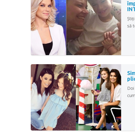
împ
IN
Știț
să t
Sim
pli
Doi 
cum 