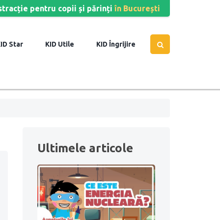
stracție pentru copii și părinți
în București
Star
Utile
Îngrijire
Ultimele articole