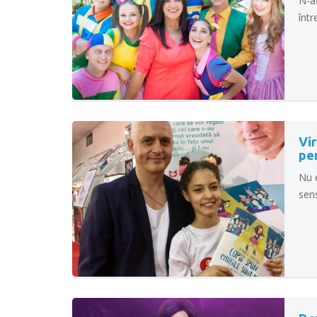
N-aţ
într
Vir
pen
Nu e
sens