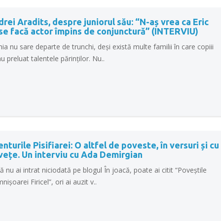
rei Aradits, despre juniorul său: “N-aș vrea ca Eric
se facă actor împins de conjunctură” (INTERVIU)
ia nu sare departe de trunchi, deși există multe familii în care copiii
u preluat talentele părinților. Nu..
nturile Pisifiarei: O altfel de poveste, în versuri și cu
vețe. Un interviu cu Ada Demirgian
 nu ai intrat niciodată pe blogul În joacă, poate ai citit “Poveștile
ișoarei Firicel”, ori ai auzit v..