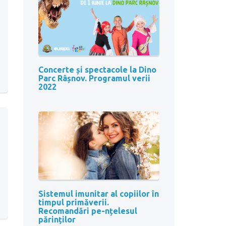
Concerte și spectacole la Dino
Parc Râșnov. Programul verii
2022
Sistemul imunitar al copiilor în
timpul primăverii.
Recomandări pe-nțelesul
părinților