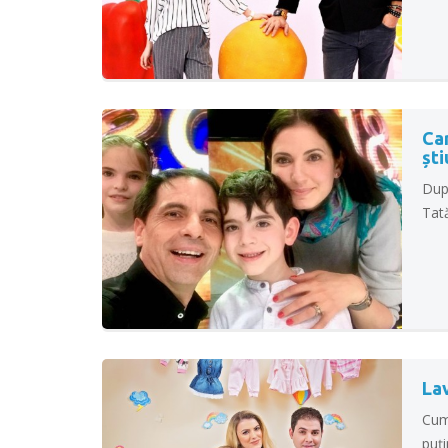
Car
ști
Dup
Tată
Lav
Cum
puți