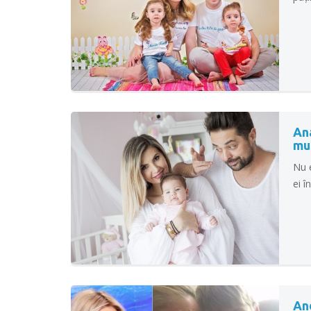
Ana
mu
Nu 
ei î
An