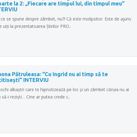
arte la 2: „Fiecare are timpul lui, din timpul meu”
TERVIU
i ce se spune despre zâmbet, nu?! Că este molipsitor. Este de ajuns
e uiți la prezentatoarea Știrilor PRO..
ona Pătruleasa: “Cu Ingrid nu ai timp să te
citisești” INTERVIU
ochi albaștri care te hipnotizează pe loc și un zâmbet căruia nu ai
să-i reziști… Cine ar putea crede c..