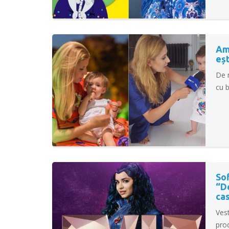
Ama
eșt
De 
cu b
Sof
“De
cas
Vest
prod