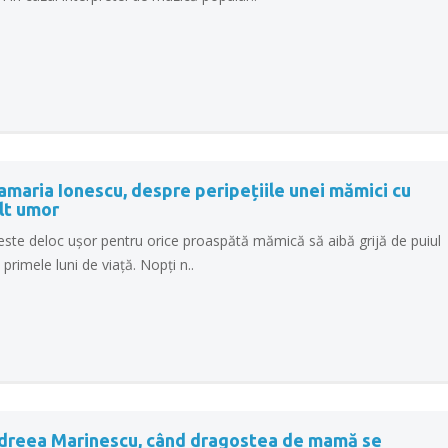
maria Ionescu, despre peripețiile unei mămici cu
lt umor
este deloc ușor pentru orice proaspătă mămică să aibă grijă de puiul
n primele luni de viață. Nopți n..
dreea Marinescu, când dragostea de mamă se