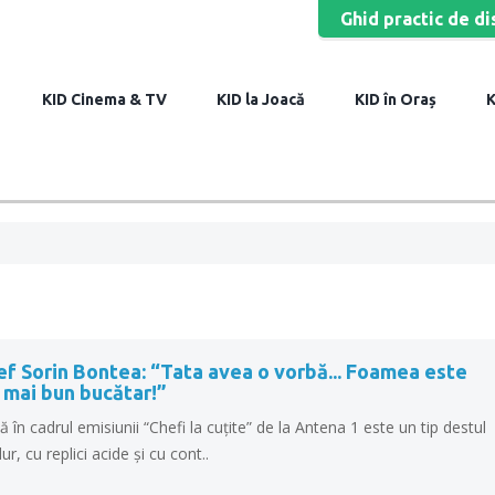
Ghid practic de di
Cinema & TV
la Joacă
în Oraș
f Sorin Bontea: “Tata avea o vorbă... Foamea este
 mai bun bucătar!”
 în cadrul emisiunii “Chefi la cuțite” de la Antena 1 este un tip destul
ur, cu replici acide și cu cont..