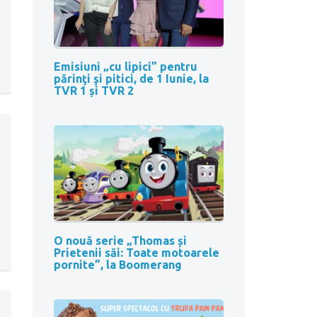
Emisiuni „cu lipici” pentru
părinţi şi pitici, de 1 Iunie, la
TVR 1 și TVR 2
O nouă serie „Thomas și
Prietenii săi: Toate motoarele
pornite”, la Boomerang