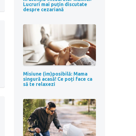
Lucruri mai puțin discutate
despre cezariană
Misiune (im)posibilă: Mama
singură acasă! Ce poți face ca
să te relaxezi