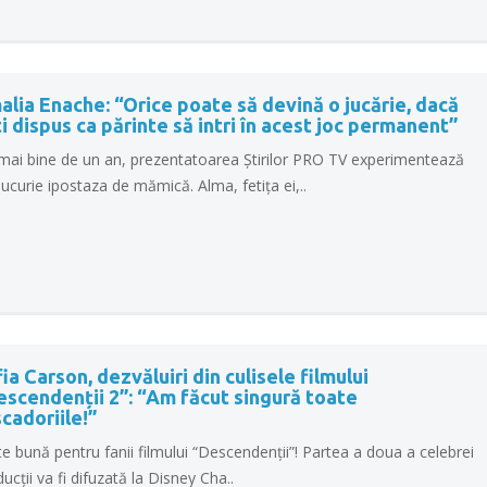
lia Enache: “Orice poate să devină o jucărie, dacă
i dispus ca părinte să intri în acest joc permanent”
mai bine de un an, prezentatoarea Știrilor PRO TV experimentează
ucurie ipostaza de mămică. Alma, fetița ei,..
ia Carson, dezvăluiri din culisele filmului
scendenții 2”: “Am făcut singură toate
cadoriile!”
e bună pentru fanii filmului “Descendenții”! Partea a doua a celebrei
ucții va fi difuzată la Disney Cha..