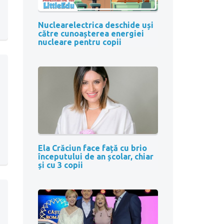
Nuclearelectrica deschide uși
către cunoașterea energiei
nucleare pentru copii
Ela Crăciun face față cu brio
începutului de an școlar, chiar
și cu 3 copii