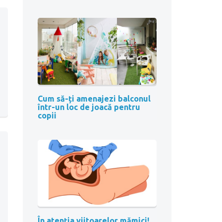
Cum să-ți amenajezi balconul
într-un loc de joacă pentru
copii
În atenția viitoarelor mămici!