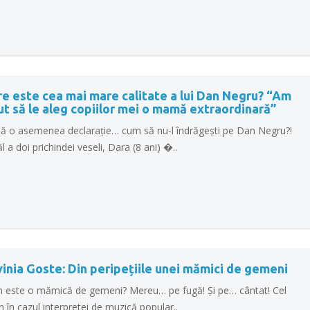
e este cea mai mare calitate a lui Dan Negru? “Am
ut să le aleg copiilor mei o mamă extraordinară”
ă o asemenea declarație… cum să nu-l îndrăgești pe Dan Negru?!
l a doi prichindei veseli, Dara (8 ani) �..
inia Goste: Din peripețiile unei mămici de gemeni
 este o mămică de gemeni? Mereu… pe fugă! Și pe… cântat! Cel
n în cazul interpretei de muzică popular..