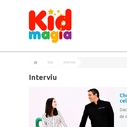
Star
Interviu
Interviu
Che
cel
Dacă
de d