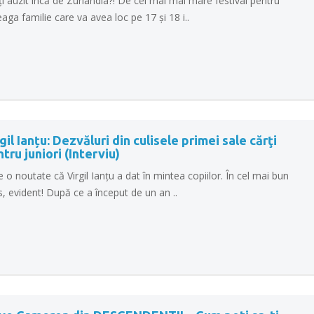
i auzit încă de Zurlandia?! De cel mai mai mare festival pentru
eaga familie care va avea loc pe 17 şi 18 i..
gil Ianțu: Dezvăluri din culisele primei sale cărţi
tru juniori (Interviu)
 o noutate că Virgil Ianțu a dat în mintea copiilor. În cel mai bun
, evident! După ce a început de un an ..