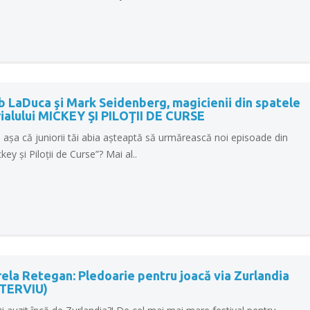
b LaDuca şi Mark Seidenberg, magicienii din spatele
rialului MICKEY ŞI PILOŢII DE CURSE
 aşa că juniorii tăi abia aşteaptă să urmărească noi episoade din
key şi Piloţii de Curse”? Mai al..
ela Retegan: Pledoarie pentru joacă via Zurlandia
NTERVIU)