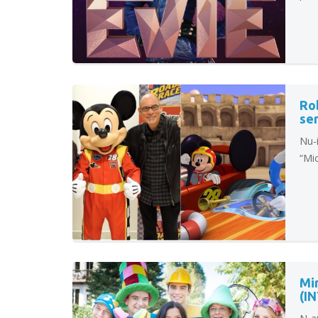
Ro
se
Nu-i
“Mic
Mir
(I