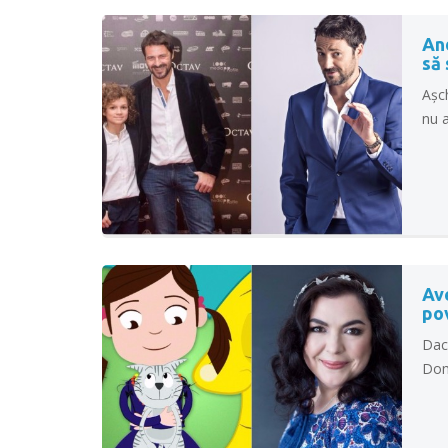
And
să 
Așch
nu a
Ave
po
Dacă
Domn