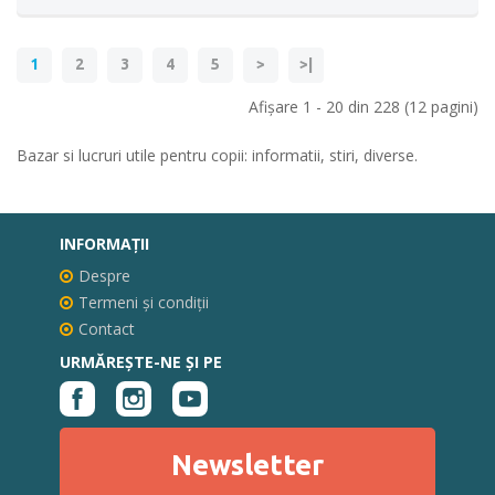
1
2
3
4
5
>
>|
Afişare 1 - 20 din 228 (12 pagini)
Bazar si lucruri utile pentru copii: informatii, stiri, diverse.
INFORMAŢII
Despre
Termeni și condiții
Contact
URMĂREȘTE-NE ȘI PE
Newsletter