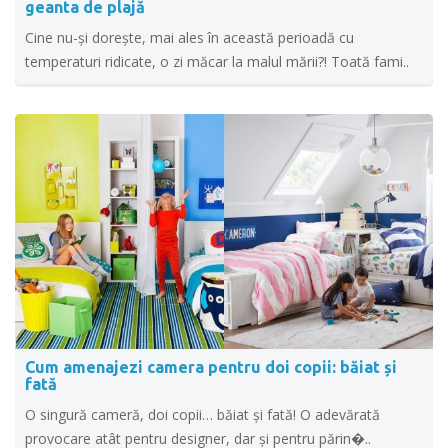
geanta de plajă
Cine nu-și dorește, mai ales în această perioadă cu
temperaturi ridicate, o zi măcar la malul mării?! Toată fami..
Cum amenajezi camera pentru doi copii: băiat și
fată
O singură cameră, doi copii… băiat și fată! O adevărată
provocare atât pentru designer, dar și pentru părin�..