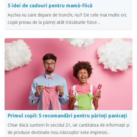
5 idei de cadouri pentru mamă-fiică
Așchia nu sare depare de trunchi, nu?! De cele mai multe ori,
copiii preiau de la părinți atât trăsăturile fizice ..
Primul copil: 5 recomandări pentru părinți panicați
Chiar dacă suntem în secolul 21, iar cantitatea de informații și
de produse destinate nou-născuților este impresio..