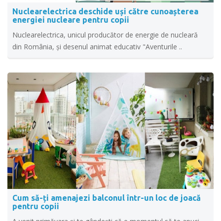
Nuclearelectrica deschide uși către cunoașterea
energiei nucleare pentru copii
Nuclearelectrica, unicul producător de energie de nucleară
din România, și desenul animat educativ "Aventurile ..
Cum să-ți amenajezi balconul într-un loc de joacă
pentru copii