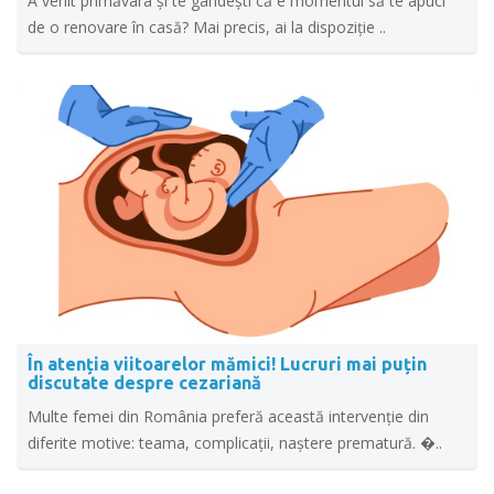
A venit primăvara și te gândești că e momentul să te apuci
de o renovare în casă? Mai precis, ai la dispoziție ..
În atenția viitoarelor mămici! Lucruri mai puțin
discutate despre cezariană
Multe femei din România preferă această intervenție din
diferite motive: teama, complicații, naștere prematură. �..