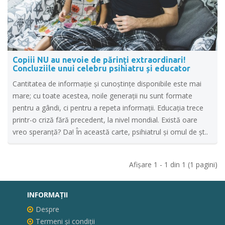
Copiii NU au nevoie de părinți extraordinari!
Concluziile unui celebru psihiatru și educator
Cantitatea de informaţie şi cunoştinţe disponibile este mai
mare; cu toate acestea, noile generaţii nu sunt formate
pentru a gândi, ci pentru a repeta informaţii. Educaţia trece
printr-o criză fără precedent, la nivel mondial. Există oare
vreo speranţă? Da! În această carte, psihiatrul şi omul de şt..
Afişare 1 - 1 din 1 (1 pagini)
INFORMAŢII
Despre
Termeni și condiții