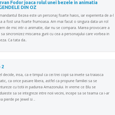
van Fodor joaca rolul unei bezele in animatia
GENDELE DIN OZ
mandantul Bezea este un personaj foarte haios, iar experienta de a-l
la a fost una foarte frumoasa. Am mai facut o singura data un rol
rem de mic intr-o animatie, dar nu se compara. Marea provocare a
 sa sincronizez miscarea gurii cu cea a personajului care vorbea in
eza. Ca tata da..
 2
l decide, insa, ca e timpul ca cei trei copii sa invete sa traiasca
atic, ca orice pasare libera, astfel ca propune familiei sa se
ntureze cu totii in padurea Amazonului. In vreme ce Blu se
duieste sa se integreze intre noii vecini, incepe sa se teama ca i-ar
a pierde pe Jewel si ..