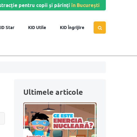
stracție pentru copii și părinți
în București
Star
Utile
Îngrijire
Ultimele articole