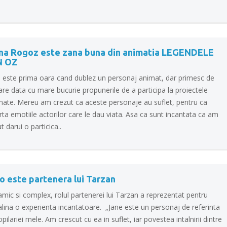
na Rogoz este zana buna din animatia LEGENDELE
N OZ
u este prima oara cand dublez un personaj animat, dar primesc de
are data cu mare bucurie propunerile de a participa la proiectele
mate. Mereu am crezut ca aceste personaje au suflet, pentru ca
ta emotiile actorilor care le dau viata. Asa ca sunt incantata ca am
t darui o particica..
o este partenera lui Tarzan
mic si complex, rolul partenerei lui Tarzan a reprezentat pentru
lina o experienta incantatoare. „Jane este un personaj de referinta
opilariei mele. Am crescut cu ea in suflet, iar povestea intalnirii dintre