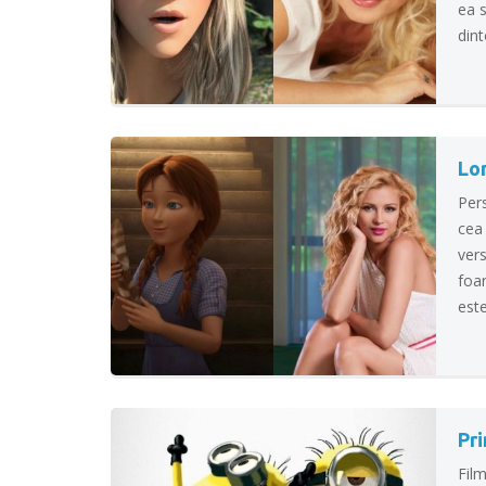
ea 
dint
Lo
Per
cea 
vers
foar
este
Pri
Fil