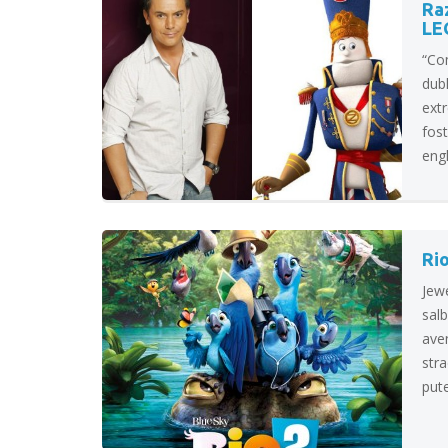
Raz
LE
“Co
dub
ext
fost
engl
Rio
Jewe
salb
ave
stra
pute