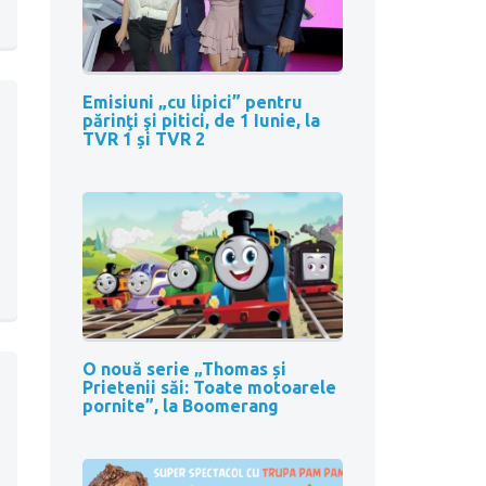
Emisiuni „cu lipici” pentru
părinţi şi pitici, de 1 Iunie, la
TVR 1 și TVR 2
O nouă serie „Thomas și
Prietenii săi: Toate motoarele
pornite”, la Boomerang