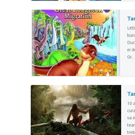
Tar
Litt
buna
Duck
ei d
Gr..
Ta
10 a
cura
va i
team
treb