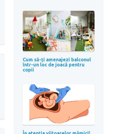
Cum să-ți amenajezi balconul
într-un loc de joacă pentru
copii
În atenția viitoarelor mămici!