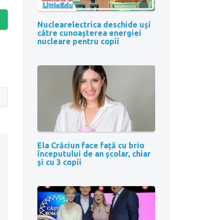
Nuclearelectrica deschide uși
către cunoașterea energiei
nucleare pentru copii
Ela Crăciun face față cu brio
începutului de an școlar, chiar
și cu 3 copii