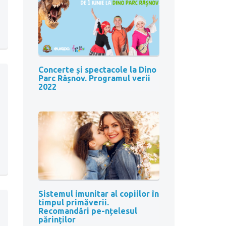
Concerte și spectacole la Dino
Parc Râșnov. Programul verii
2022
Sistemul imunitar al copiilor în
timpul primăverii.
Recomandări pe-nțelesul
părinților