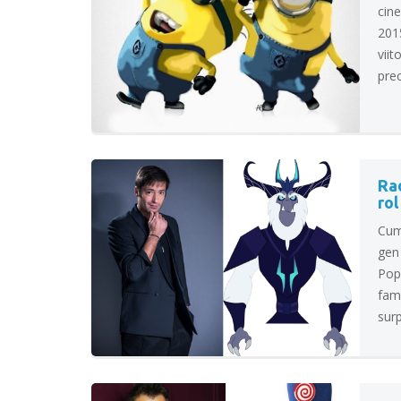
cine
2015
viit
prec
Ra
rol
Cum 
gen 
Pop
fami
surp