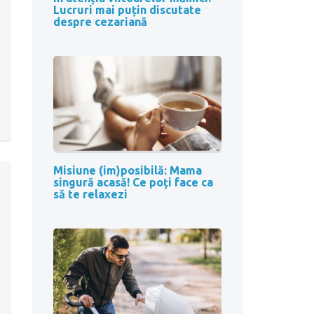
Lucruri mai puțin discutate
despre cezariană
Misiune (im)posibilă: Mama
singură acasă! Ce poți face ca
să te relaxezi