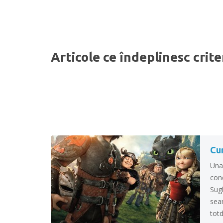
Articole ce îndeplinesc crite
Cum
Una 
cond
Sugh
sea
totd