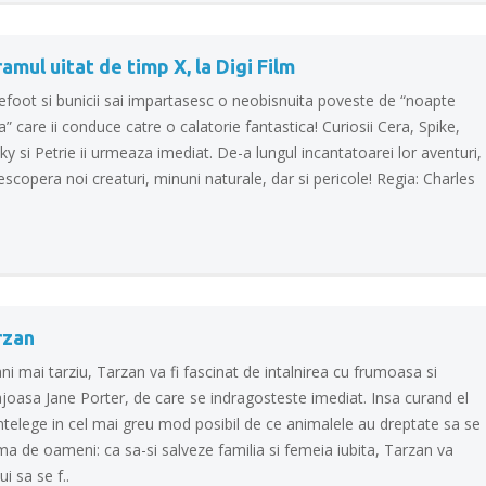
amul uitat de timp X, la Digi Film
lefoot si bunicii sai impartasesc o neobisnuita poveste de “noapte
” care ii conduce catre o calatorie fantastica! Curiosii Cera, Spike,
y si Petrie ii urmeaza imediat. De-a lungul incantatoarei lor aventuri,
escopera noi creaturi, minuni naturale, dar si pericole! Regia: Charles
rzan
ni mai tarziu, Tarzan va fi fascinat de intalnirea cu frumoasa si
joasa Jane Porter, de care se indragosteste imediat. Insa curand el
ntelege in cel mai greu mod posibil de ce animalele au dreptate sa se
a de oameni: ca sa-si salveze familia si femeia iubita, Tarzan va
ui sa se f..