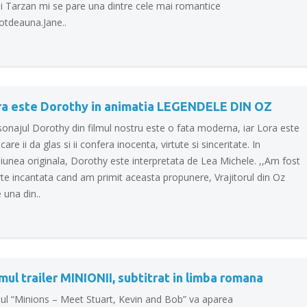
si Tarzan mi se pare una dintre cele mai romantice
otdeauna.Jane..
ra este Dorothy in animatia LEGENDELE DIN OZ
sonajul Dorothy din filmul nostru este o fata moderna, iar Lora este
care ii da glas si ii confera inocenta, virtute si sinceritate. In
iunea originala, Dorothy este interpretata de Lea Michele. ,,Am fost
te incantata cand am primit aceasta propunere, Vrajitorul din Oz
 una din..
mul trailer MINIONII, subtitrat in limba romana
mul “Minions – Meet Stuart, Kevin and Bob” va aparea