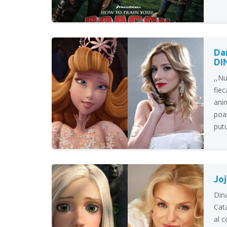
Da
DI
,,N
fiec
ani
poar
putu
Joj
Dina
Cata
al c