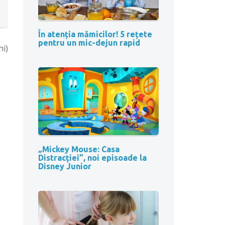
În atenția mămicilor! 5 rețete
pentru un mic-dejun rapid
ni)
„Mickey Mouse: Casa
Distracției”, noi episoade la
Disney Junior