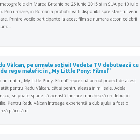
matografele din Marea Britanie pe 26 iunie 2015 si in SUA pe 10 iulie
. Prin urmare, in Romania probabil va fi disponibil spre sfarsitul verii
oare. Printre vocile participante la acest film se numara actori celebrii
um: ..
du Vâlcan, pe urmele soției! Vedeta TV debutează cu
 de rege malefic în ,,My Little Pony: Filmul"
animaţia ,,My Little Pony: Filmul” reprezină primul proiect de acest
atât pentru Radu Vâlcan, cât şi pentru aleasa inimii sale, Adela
escu, se poate spune că această lansare marchează un debut în
lie. Pentru Radu Vâlcan întreaga experienţă a dublajului a fost o
riză plăcută d..