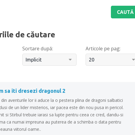
riile de căutare
Sortare după:
Articole pe pag:
 sa iti dresezi dragonul 2
din aventurile lor ii aduce la o pestera plina de dragoni salbatici
usi de un lider misterios, iar pacea este din nou pusa in pericol.
it si Stirbul trebuie iarasi sa lupte pentru ceea ce cred, dandu-si
ma ca numai impreuna au puterea de a schimba o data pentru
eauna viitorul oame..