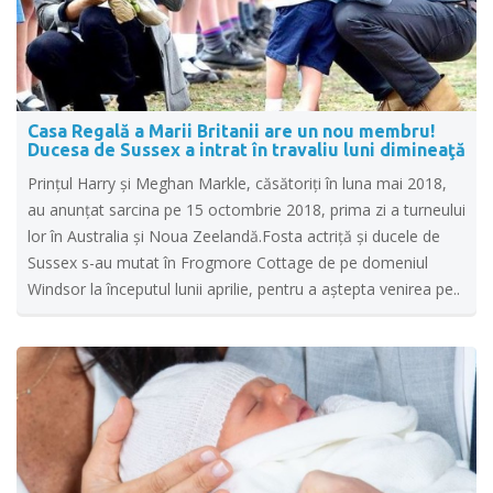
Casa Regală a Marii Britanii are un nou membru!
Ducesa de Sussex a intrat în travaliu luni dimineaţă
Prinţul Harry şi Meghan Markle, căsătoriţi în luna mai 2018,
au anunţat sarcina pe 15 octombrie 2018, prima zi a turneului
lor în Australia şi Noua Zeelandă.Fosta actriţă şi ducele de
Sussex s-au mutat în Frogmore Cottage de pe domeniul
Windsor la începutul lunii aprilie, pentru a aştepta venirea pe..