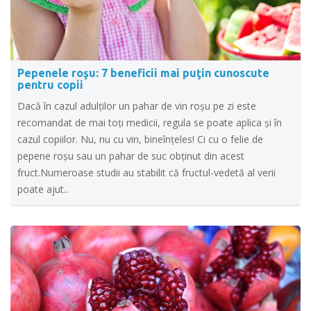
Pepenele roşu: 7 beneficii mai puţin cunoscute
pentru copii
Dacă în cazul adulţilor un pahar de vin roşu pe zi este
recomandat de mai toţi medicii, regula se poate aplica şi în
cazul copiilor. Nu, nu cu vin, bineînţeles! Ci cu o felie de
pepene roşu sau un pahar de suc obţinut din acest
fruct.Numeroase studii au stabilit că fructul-vedetă al verii
poate ajut..