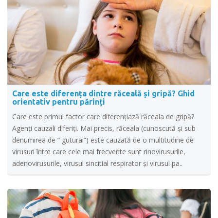
Care este diferența dintre răceală și gripă? Ghid
orientativ pentru părinți
Care este primul factor care diferențiază răceala de gripă?
Agenți cauzali diferiți. Mai precis, răceala (cunoscută şi sub
denumirea de “ guturai”) este cauzată de o multitudine de
virusuri între care cele mai frecvente sunt rinovirusurile,
adenovirusurile, virusul sincitial respirator și virusul pa..