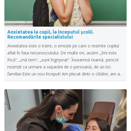
Anxietatea la copii, la începutul școlii.
Recomandările specialistului
Anxietatea este o trăire, o emoție pe care o resimte copilul
aflat în fața necunoscutului. De multe ori, auzim: „îmi este
frică”, „mă tem”, „sunt îngrijorat”. Înseamnă teamă, pericol
resimțit ca urmare a separării de o persoană, de un loc
familiar.Este un nou început! Am plecat dintr-o clădire, am a..