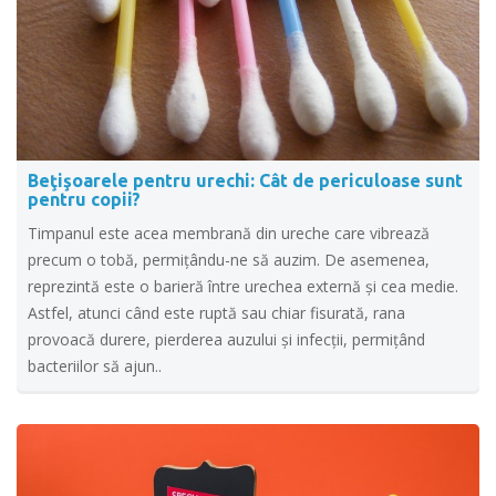
Beţişoarele pentru urechi: Cât de periculoase sunt
pentru copii?
Timpanul este acea membrană din ureche care vibrează
precum o tobă, permiţându-ne să auzim. De asemenea,
reprezintă este o barieră între urechea externă şi cea medie.
Astfel, atunci când este ruptă sau chiar fisurată, rana
provoacă durere, pierderea auzului şi infecţii, permiţând
bacteriilor să ajun..