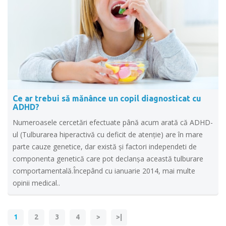
Ce ar trebui să mănânce un copil diagnosticat cu
ADHD?
Numeroasele cercetări efectuate până acum arată că ADHD-
ul (Tulburarea hiperactivă cu deficit de atenție) are în mare
parte cauze genetice, dar există şi factori independeti de
componenta genetică care pot declanşa această tulburare
comportamentală.Începând cu ianuarie 2014, mai multe
opinii medical..
1
2
3
4
>
>|