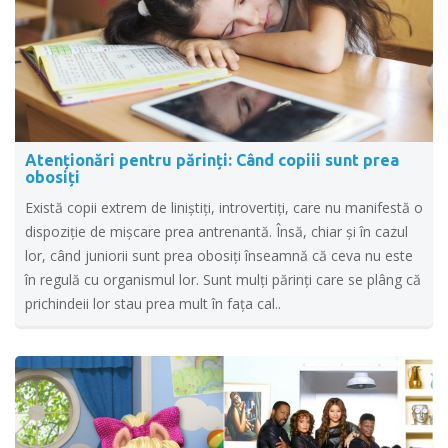
Atenționări pentru părinți: Când copiii sunt prea
obosiți
Există copii extrem de liniștiți, introvertiți, care nu manifestă o
dispoziție de mișcare prea antrenantă. Însă, chiar și în cazul
lor, când juniorii sunt prea obosiți înseamnă că ceva nu este
în regulă cu organismul lor. Sunt mulți părinți care se plâng că
prichindeii lor stau prea mult în faţa cal..