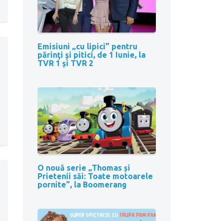
Emisiuni „cu lipici” pentru
părinţi şi pitici, de 1 Iunie, la
TVR 1 și TVR 2
O nouă serie „Thomas și
Prietenii săi: Toate motoarele
pornite”, la Boomerang