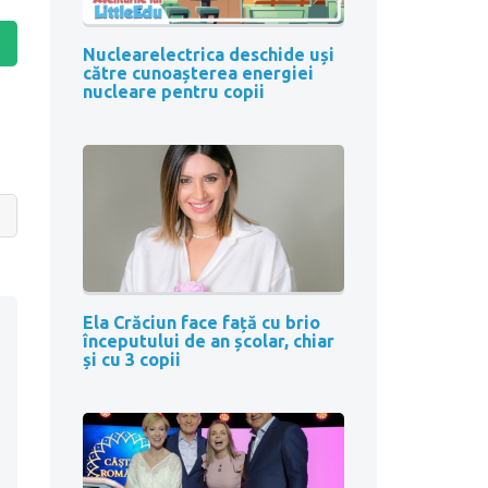
Nuclearelectrica deschide uși
către cunoașterea energiei
nucleare pentru copii
Ela Crăciun face față cu brio
începutului de an școlar, chiar
și cu 3 copii