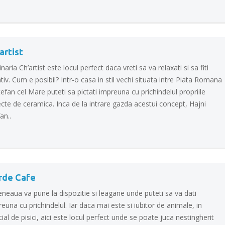
artist
naria Ch’artist este locul perfect daca vreti sa va relaxati si sa fiti
tiv. Cum e posibil? Intr-o casa in stil vechi situata intre Piata Romana
tefan cel Mare puteti sa pictati impreuna cu prichindelul propriile
cte de ceramica. Inca de la intrare gazda acestui concept, Hajni
an..
rde Cafe
neaua va pune la dispozitie si leagane unde puteti sa va dati
euna cu prichindelul. Iar daca mai este si iubitor de animale, in
ial de pisici, aici este locul perfect unde se poate juca nestingherit