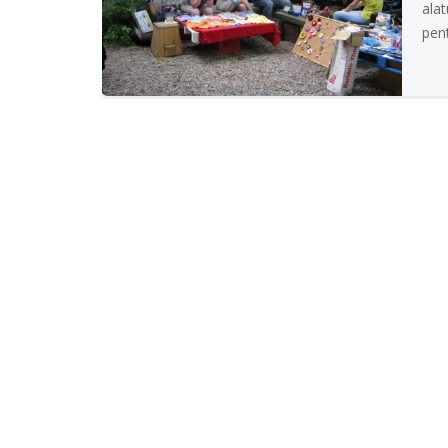
ala
pent