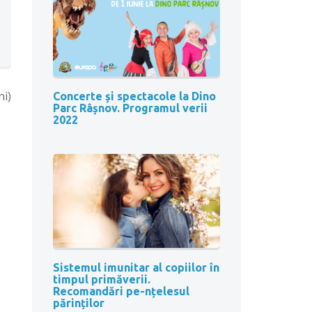
ni)
Concerte și spectacole la Dino
Parc Râșnov. Programul verii
2022
Sistemul imunitar al copiilor în
timpul primăverii.
Recomandări pe-nțelesul
părinților