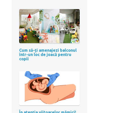
Cum să-ți amenajezi balconul
într-un loc de joacă pentru
copii
În atenția viitoarelor mămici!