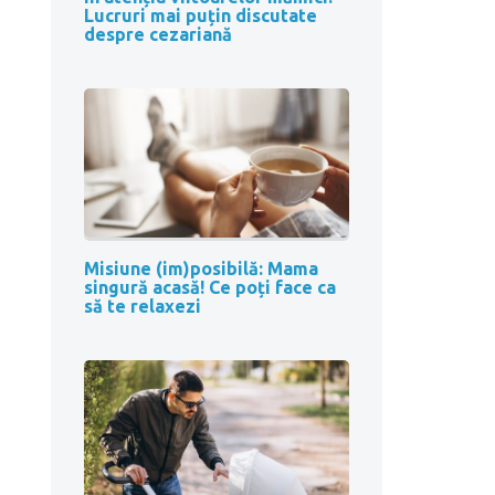
Lucruri mai puțin discutate
despre cezariană
Misiune (im)posibilă: Mama
singură acasă! Ce poți face ca
să te relaxezi