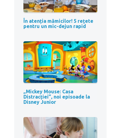
În atenția mămicilor! 5 rețete
pentru un mic-dejun rapid
„Mickey Mouse: Casa
Distracției”, noi episoade la
Disney Junior