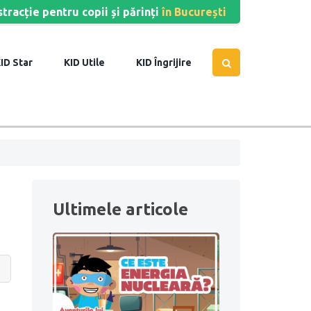
stracție pentru copii și părinți
în București
Star
Utile
Îngrijire
Ultimele articole