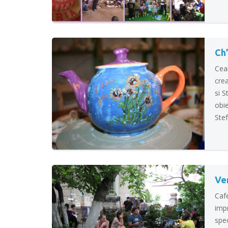
Ch’
Ceai
crea
si S
obie
Stef
Ve
Cafe
impr
spec