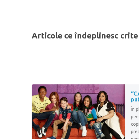
Articole ce îndeplinesc crite
“C
pu
În p
pers
copi
pre
part