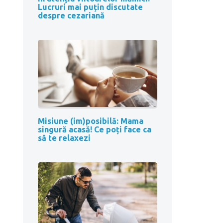
Lucruri mai puțin discutate
despre cezariană
Misiune (im)posibilă: Mama
singură acasă! Ce poți face ca
să te relaxezi