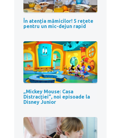
În atenția mămicilor! 5 rețete
pentru un mic-dejun rapid
„Mickey Mouse: Casa
Distracției”, noi episoade la
Disney Junior