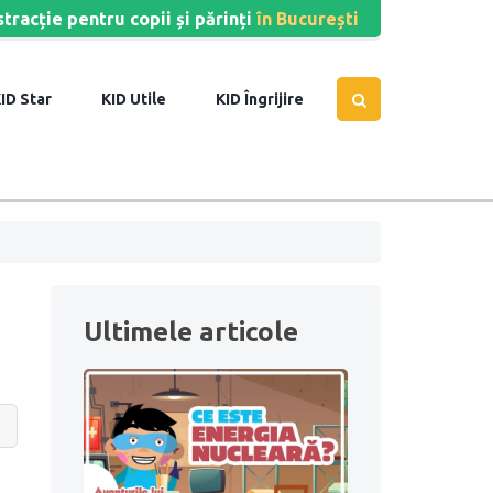
stracție pentru copii și părinți
în București
Star
Utile
Îngrijire
Ultimele articole