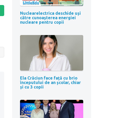
Nuclearelectrica deschide uși
către cunoașterea energiei
nucleare pentru copii
Ela Crăciun face față cu brio
începutului de an școlar, chiar
și cu 3 copii