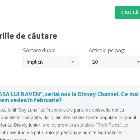
riile de căutare
Sortare după:
Articole pe pag:
ASA LUI RAVEN”, serial nou la Disney Channel. Ce mai
tem vedea în februarie?
lus, fanii “Soy Luna” au în continuare parte de episoade noi cu
onajele lor îndrăgite, dar şi din alte seriale foarte populare în rândul
ilor.La Disney Junior, are loc premiera serialului “Trulli Tales”, ce
zintă aventurile a patru micuţe personaje numite Gurmagi ce
icipa la cursu..