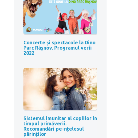
Concerte și spectacole la Dino
Parc Râșnov. Programul verii
2022
Sistemul imunitar al copiilor în
timpul primăverii.
Recomandări pe-nțelesul
părinților