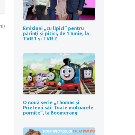
ni)
Emisiuni „cu lipici” pentru
părinţi şi pitici, de 1 Iunie, la
TVR 1 și TVR 2
O nouă serie „Thomas și
Prietenii săi: Toate motoarele
pornite”, la Boomerang