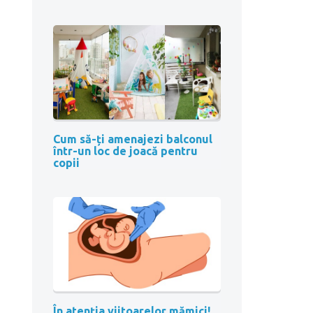
Cum să-ți amenajezi balconul
într-un loc de joacă pentru
copii
În atenția viitoarelor mămici!