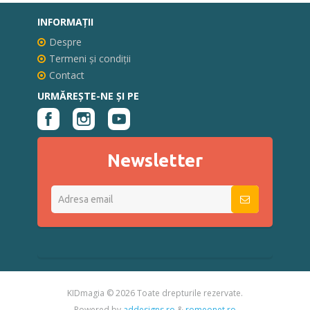
INFORMAŢII
Despre
Termeni și condiții
Contact
URMĂREȘTE-NE ȘI PE
Newsletter
KIDmagia ©
2026 Toate drepturile rezervate.
Powered by
addesigns.ro
&
romeonet.ro