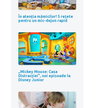
În atenția mămicilor! 5 rețete
pentru un mic-dejun rapid
„Mickey Mouse: Casa
Distracției”, noi episoade la
Disney Junior