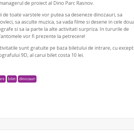
managerul de proiect al Dino Parc Rasnov.
ii de toate varstele vor putea sa deseneze dinozauri, sa
ovleci, sa asculte muzica, sa vada filme si desene in cele dou
rafe si sa ia parte la alte activitati surpriza. In tururile de
fantomele vor fi prezente la petrecere!
ivitatile sunt gratuite pe baza biletului de intrare, cu except
rafului 9D, al carui bilet costa 10 lei.
are
bilet
dinozauri