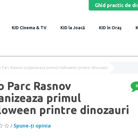
Ghid practic de di
Cinema & TV
la Joacă
în Oraș
 Parc Rasnov organizeaza primul Halloween printre dinozauri
o Parc Rasnov
0
anizeaza primul
loween printre dinozauri
/
Spune-ţi opinia