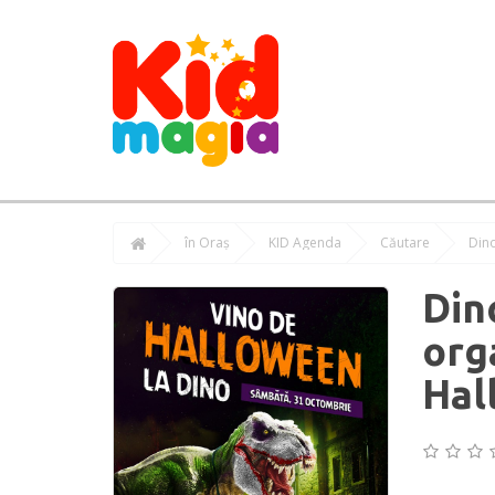
în Oraș
KID Agenda
Căutare
Dino
Din
org
Hal