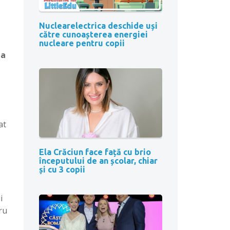
Nuclearelectrica deschide uși
către cunoașterea energiei
nucleare pentru copii
la
at
Ela Crăciun face față cu brio
începutului de an școlar, chiar
și cu 3 copii
i
ru