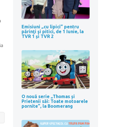
a
Emisiuni „cu lipici” pentru
părinţi şi pitici, de 1 Iunie, la
TVR 1 și TVR 2
ia
O nouă serie „Thomas și
Prietenii săi: Toate motoarele
pornite”, la Boomerang