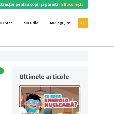
stracție pentru copii și părinți
în București
Star
Utile
Îngrijire
Ultimele articole