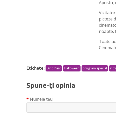
Apostu, 
Vizitator
picteze d
cinematog
noapte, 
Toate act
Cinematog
Etichete:
Dino Parc
Halloween
program special
intr
Spune-ţi opinia
Numele tău: