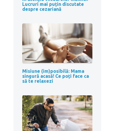
Lucruri mai puțin discutate
despre cezariană
Misiune (im)posibilă: Mama
singură acasă! Ce poți face ca
să te relaxezi