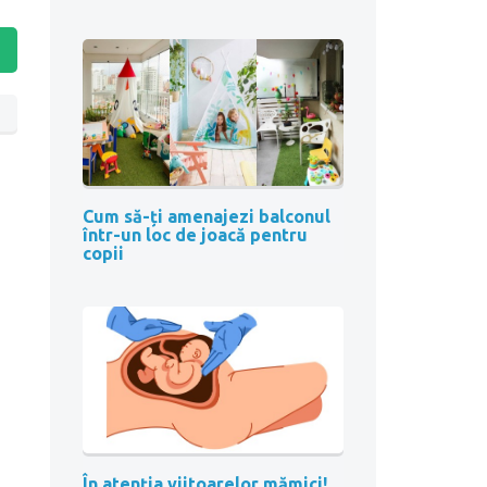
Cum să-ți amenajezi balconul
într-un loc de joacă pentru
copii
În atenția viitoarelor mămici!