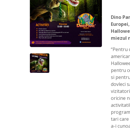
Dino Par
Europei,
Hallowe
miezul n
“Pentru 
american
Halloween
pentru c
si pentru
dovleci 
vizitator
oricine n
activitat
programu
tari car
a-i cuno