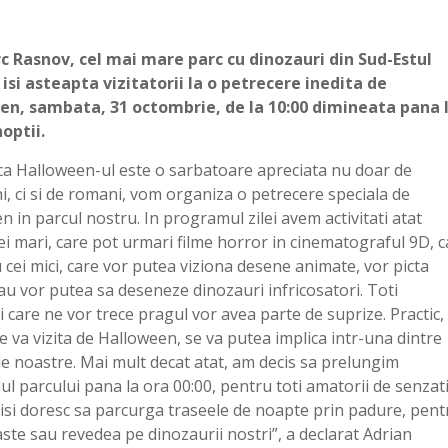
c Rasnov, cel mai mare parc cu dinozauri din Sud-Estul
 isi asteapta vizitatorii la o petrecere inedita de
en, sambata, 31 octombrie, de la 10:00 dimineata pana 
optii.
ca Halloween-ul este o sarbatoare apreciata nu doar de
i, ci si de romani, vom organiza o petrecere speciala de
 in parcul nostru. In programul zilei avem activitati atat
ei mari, care pot urmari filme horror in cinematograful 9D, c
 cei mici, care vor putea viziona desene animate, vor picta
sau vor putea sa deseneze dinozauri infricosatori. Toti
ii care ne vor trece pragul vor avea parte de suprize. Practic,
e va vizita de Halloween, se va putea implica intr-una dintre
ile noastre. Mai mult decat atat, am decis sa prelungim
l parcului pana la ora 00:00, pentru toti amatorii de senzati
e isi doresc sa parcurga traseele de noapte prin padure, pent
aste sau revedea pe dinozaurii nostri”, a declarat Adrian