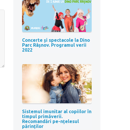
Concerte și spectacole la Dino
Parc Râșnov. Programul verii
2022
Sistemul imunitar al copiilor în
timpul primăverii.
Recomandări pe-nțelesul
părinților