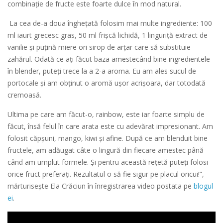
combinaţie de fructe este foarte dulce în mod natural.
La cea de-a doua îngheţată folosim mai multe ingrediente: 100
ml iaurt grecesc gras, 50 ml frişcă lichidă, 1 linguriţă extract de
vanilie şi puţină miere ori sirop de arţar care să substituie
zahărul. Odată ce aţi făcut baza amestecând bine ingredientele
în blender, puteţi trece la a 2-a aroma. Eu am ales sucul de
portocale şi am obţinut o aromă uşor acrişoara, dar totodată
cremoasă.
Ultima pe care am făcut-o, rainbow, este iar foarte simplu de
făcut, însă felul în care arata este cu adevărat impresionant. Am
folosit căpşuni, mango, kiwi şi afine. După ce am blenduit bine
fructele, am adăugat câte o lingură din fiecare amestec până
când am umplut formele. Şi pentru această reţetă puteţi folosi
orice fruct preferaţi. Rezultatul o să fie sigur pe placul oricui!”,
mărturiseşte Ela Crăciun în înregistrarea video postata pe
blogul
ei
.