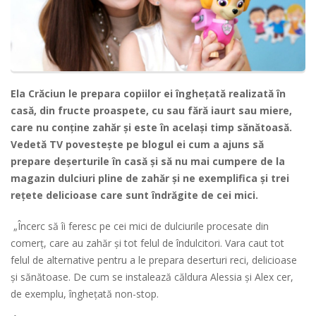
Ela Crăciun le prepara copiilor ei îngheţată realizată în
casă, din fructe proaspete, cu sau fără iaurt sau miere,
care nu conţine zahăr şi este în acelaşi timp sănătoasă.
Vedetă TV povesteşte pe blogul ei cum a ajuns să
prepare deşerturile în casă şi să nu mai cumpere de la
magazin dulciuri pline de zahăr şi ne exemplifica şi trei
reţete delicioase care sunt îndrăgite de cei mici.
„Încerc să îi feresc pe cei mici de dulciurile procesate din
comerţ, care au zahăr şi tot felul de îndulcitori. Vara caut tot
felul de alternative pentru a le prepara deserturi reci, delicioase
şi sănătoase. De cum se instalează căldura Alessia şi Alex cer,
de exemplu, îngheţată non-stop.