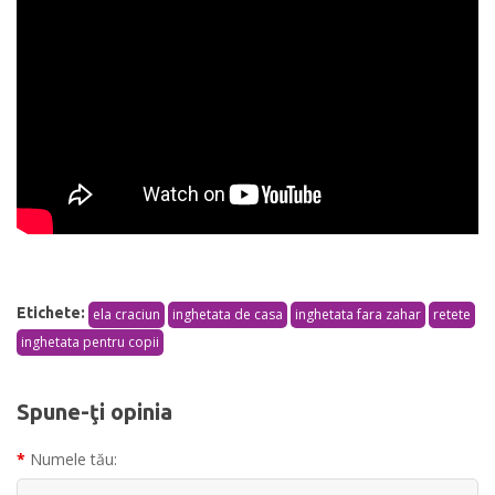
Etichete:
ela craciun
inghetata de casa
inghetata fara zahar
retete
inghetata pentru copii
Spune-ţi opinia
Numele tău: