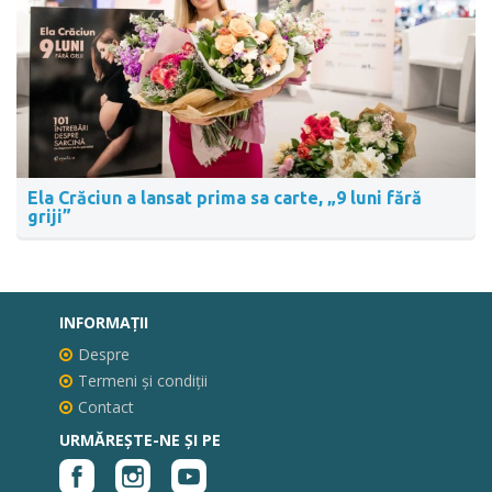
Ela Crăciun a lansat prima sa carte, „9 luni fără
griji”
INFORMAŢII
Despre
Termeni și condiții
Contact
URMĂREȘTE-NE ȘI PE