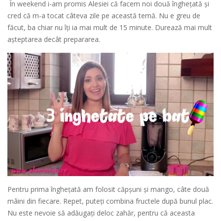
În weekend i-am promis Alesiei că facem noi două îngheţată şi
cred că m-a tocat câteva zile pe această temă. Nu e greu de
făcut, ba chiar nu îţi ia mai mult de 15 minute. Durează mai mult
aşteptarea decât prepararea.
Pentru prima îngheţată am folosit căpşuni şi mango, câte două
mâini din fiecare. Repet, puteţi combina fructele după bunul plac.
Nu este nevoie să adăugaţi deloc zahăr, pentru că aceasta