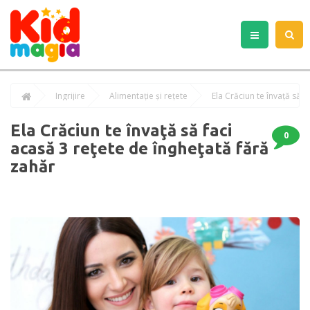
Îngrijire
Alimentație și rețete
Ela Crăciun te învaţă să f
Ela Crăciun te învaţă să faci
0
acasă 3 reţete de îngheţată fără
zahăr