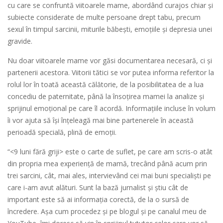
cu care se confruntă viitoarele mame, abordând curajos chiar și
subiecte considerate de multe persoane drept tabu, precum
sexul în timpul sarcinii, miturile băbești, emoțiile și depresia unei
gravide.
Nu doar viitoarele mame vor găsi documentarea necesară, ci și
partenerii acestora. Viitorii tătici se vor putea informa referitor la
rolul lor în toată această călătorie, de la posibilitatea de a lua
concediu de paternitate, până la însoțirea mamei la analize și
sprijinul emoțional pe care îl acordă. Informațiile incluse în volum
îi vor ajuta să își înțeleagă mai bine partenerele în această
perioadă specială, plină de emoții.
“<9 luni fără griji> este o carte de suflet, pe care am scris-o atât
din propria mea experiență de mamă, trecând până acum prin
trei sarcini, cât, mai ales, intervievând cei mai buni specialiști pe
care i-am avut alături. Sunt la bază jurnalist și știu cât de
important este să ai informația corectă, de la o sursă de
încredere. Așa cum procedez și pe blogul și pe canalul meu de