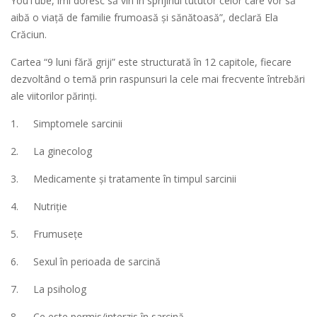
YouTube, îmi doresc să vin în sprijinul tututor celor care vor să
aibă o viață de familie frumoasă și sănătoasă”, declară Ela
Crăciun.
Cartea “9 luni fără griji” este structurată în 12 capitole, fiecare
dezvoltând o temă prin raspunsuri la cele mai frecvente întrebări
ale viitorilor părinți.
1.
Simptomele sarcinii
2.
La ginecolog
3.
Medicamente și tratamente în timpul sarcinii
4.
Nutriție
5.
Frumusețe
6.
Sexul în perioada de sarcină
7.
La psiholog
8.
Ce este permis/interzis în sarcină