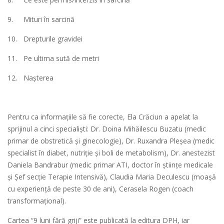
9.
Mituri în sarcină
10.
Drepturile gravidei
11.
Pe ultima sută de metri
12.
Nașterea
Pentru ca informațiile să fie corecte, Ela Crăciun a apelat la
sprijinul a cinci specialiști: Dr. Doina Mihăilescu Buzatu (medic
primar de obstretică și ginecologie), Dr. Ruxandra Pleșea (medic
specialist în diabet, nutriție și boli de metabolism), Dr. anestezist
Daniela Bandrabur (medic primar ATI, doctor în științe medicale
și Șef secție Terapie Intensivă), Claudia Maria Deculescu (moașă
cu experiență de peste 30 de ani), Cerasela Rogen (coach
transformațional).
Cartea “9 luni fără griji” este publicată la editura DPH, iar