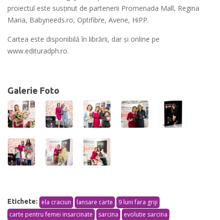
proiectul este susținut de partenerii Promenada Mall, Regina
Maria, Babyneeds.ro, Optifibre, Avene, HiPP.
Cartea este disponibilă în librării, dar și online pe
www.edituradph.ro.
Galerie Foto
Etichete:
ela craciun
lansare carte
9 luni fara griji
carte pentru femei insarcinate
sarcina
evolutie sarcina