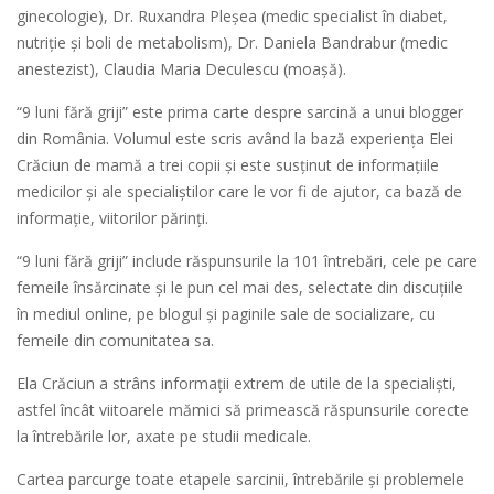
ginecologie), Dr. Ruxandra Pleșea (medic specialist în diabet,
nutriție și boli de metabolism), Dr. Daniela Bandrabur (medic
anestezist), Claudia Maria Deculescu (moașă).
“9 luni fără griji” este prima carte despre sarcină a unui blogger
din România. Volumul este scris având la bază experiența Elei
Crăciun de mamă a trei copii și este susținut de informațiile
medicilor și ale specialiștilor care le vor fi de ajutor, ca bază de
informație, viitorilor părinți.
“9 luni fără griji” include răspunsurile la 101 întrebări, cele pe care
femeile însărcinate și le pun cel mai des, selectate din discuțiile
în mediul online, pe blogul și paginile sale de socializare, cu
femeile din comunitatea sa.
Ela Crăciun a strâns informații extrem de utile de la specialiști,
astfel încât viitoarele mămici să primească răspunsurile corecte
la întrebările lor, axate pe studii medicale.
Cartea parcurge toate etapele sarcinii, întrebările și problemele