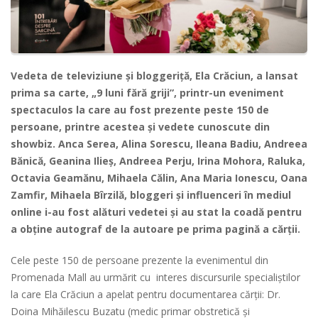
Vedeta de televiziune și bloggeriță, Ela Crăciun, a lansat
prima sa carte, „9 luni fără griji”, printr-un eveniment
spectaculos la care au fost prezente peste 150 de
persoane, printre acestea și vedete cunoscute din
showbiz. Anca Serea, Alina Sorescu, Ileana Badiu, Andreea
Bănică, Geanina Ilieș, Andreea Perju, Irina Mohora, Raluka,
Octavia Geamănu, Mihaela Călin, Ana Maria Ionescu, Oana
Zamfir, Mihaela Bîrzilă, bloggeri și influenceri în mediul
online i-au fost alături vedetei și au stat la coadă pentru
a obține autograf de la autoare pe prima pagină a cărții.
Cele peste 150 de persoane prezente la evenimentul din
Promenada Mall au urmărit cu interes discursurile specialiștilor
la care Ela Crăciun a apelat pentru documentarea cărții: Dr.
Doina Mihăilescu Buzatu (medic primar obstretică și