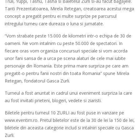
Truli, Yuppi, Tashu, Tasha si Baietelul Zurli si-au facut bagajele.
Tanti Prezentatoarea, Mirela Retegan, creatoarea acestui mega
concept a pregatit pentru ei multe surprize pe parcursul
intregului turneu care dureaza o luna si jumatate.
“Vom strabate peste 15.000 de kilometri intr-o echipa de 30 de
oameni. Ne vom intalnim cu peste 50.000 de spectatori. In
fiecare oras vom organiza concursuri speciale si vom acorda
unor fani sansa de a urca pe scena alaturi de cele mai iubite
personaje din Romania. Este prima mare surpriza pe care am
pregatit-o pentru fanii nostri din toata Romania” spune Mirela
Retegan, fondatorul Gasca Zurli.
Turneul a fost anuntat in cadrul unui eveniment surpriza la care
au fost invitati prieteni, blogeri, vedete si ziaristi.
Biletele pentru turneul 10 ZURLI au fost puse in vanzare pe
www.eventim.ro. Pretul biletelor este de la 30 de lei la 150 de lei,
biletele din aceasta categorie includ si intalniri speciale cu Gasca
Zurli.