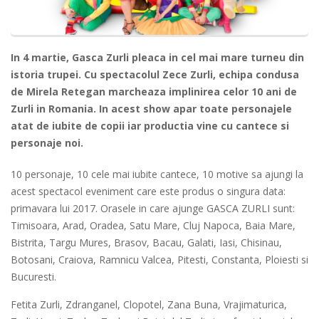
In 4 martie, Gasca Zurli pleaca in cel mai mare turneu din
istoria trupei. Cu spectacolul Zece Zurli, echipa condusa
de Mirela Retegan marcheaza implinirea celor 10 ani de
Zurli in Romania. In acest show apar toate personajele
atat de iubite de copii iar productia vine cu cantece si
personaje noi.
10 personaje, 10 cele mai iubite cantece, 10 motive sa ajungi la
acest spectacol eveniment care este produs o singura data:
primavara lui 2017. Orasele in care ajunge GASCA ZURLI sunt:
Timisoara, Arad, Oradea, Satu Mare, Cluj Napoca, Baia Mare,
Bistrita, Targu Mures, Brasov, Bacau, Galati, Iasi, Chisinau,
Botosani, Craiova, Ramnicu Valcea, Pitesti, Constanta, Ploiesti si
Bucuresti.
Fetita Zurli, Zdranganel, Clopotel, Zana Buna, Vrajimaturica,