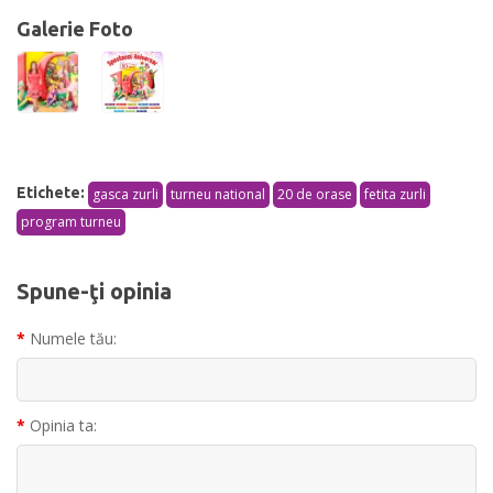
Galerie Foto
Etichete:
gasca zurli
turneu national
20 de orase
fetita zurli
program turneu
Spune-ţi opinia
Numele tău:
Opinia ta: