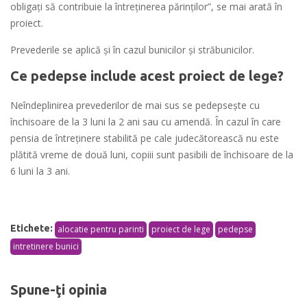
obligați să contribuie la întreținerea părinților”, se mai arată în
proiect.
Prevederile se aplică și în cazul bunicilor și străbunicilor.
Ce pedepse include acest proiect de lege?
Neîndeplinirea prevederilor de mai sus se pedepsește cu
închisoare de la 3 luni la 2 ani sau cu amendă. În cazul în care
pensia de întreținere stabilită pe cale judecătorească nu este
plătită vreme de două luni, copiii sunt pasibili de închisoare de la
6 luni la 3 ani.
Etichete:
alocatie pentru parinti
proiect de lege
pedepse
intretinere bunici
Spune-ţi opinia