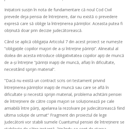
Inițiatorii susțin în nota de fundamentare că noul Cod Civil
prevede deja pensia de întreținere, dar nu există o prevedere
expresă care să oblige la întreținerea părinților. Aceasta putea fi
obținută doar prin decizie judecătorească.
Când se aplică obligația Articolul 7 din acest proiect se numește
”obligațiile copiilor majori de a-și întreține părinții”. Alineatul al
doilea din acesta introduce obligativitatea copiilor apți de muncă
de a-și întreține ”părinții inapți de muncă, aflați în dificultate,
necesitând sprijin material”.
”Dacă nu există un contract scris ori testament privind
întreținerea părinților inapți de muncă sau care se află în
dificultate și necesită sprijin material, problema achitării pensiei
de întreținere de către copiii majori se soluționează pe cale
amiabilă între părți, apelarea la rezolvare pe judecătorească fiind
ultima soluție de urmat” Fragment din proiectul de lege
Judecătorii vor stabili sumele Cuantumul pensiei de întreținere se
stabilește de către instanță, ”ținându-se cont de starea