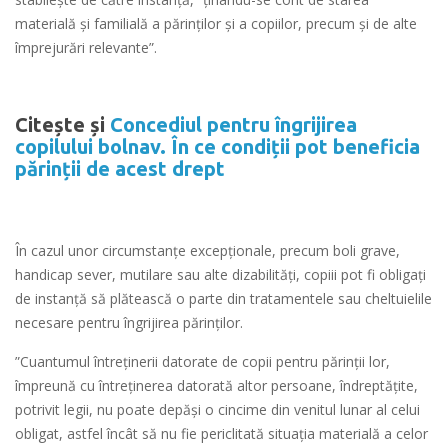
materială și familială a părinților și a copiilor, precum și de alte
împrejurări relevante”.
Citește și
Concediul pentru îngrijirea
copilului bolnav. În ce condiții pot beneficia
părinții de acest drept
În cazul unor circumstanțe excepționale, precum boli grave,
handicap sever, mutilare sau alte dizabilități, copiii pot fi obligați
de instanță să plătească o parte din tratamentele sau cheltuielile
necesare pentru îngrijirea părinților.
”Cuantumul întreținerii datorate de copii pentru părinții lor,
împreună cu întreținerea datorată altor persoane, îndreptățite,
potrivit legii, nu poate depăși o cincime din venitul lunar al celui
obligat, astfel încât să nu fie periclitată situația materială a celor