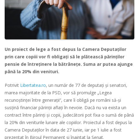
Un proiect de lege a fost depus la Camera Deputaților
prin care copiii vor fi obligați să le plătească părinților
pensie de întreținere la bătrânețe. Suma ar putea ajunge
până la 20% din venituri.
Potrivit
Libertatea.ro
, un număr de 77 de deputați și senatori,
marea majoritate de la PSD, vor să promulge „Legea
recunoștinței între generații”, care îi obligă pe români să-și
susțină financiar părinții aflați în nevoie. Dacă nu va exista un
contract între părinți și copii, judecătorii pot fixa o sumă de până
la 20% din veniturile lunare ale copiilor. Proiectul a fost depus la
Camera Deputaților în data de 27 iunie, iar pe 1 iulie a fost
prezentat în Biroul Permanent și înaintat la Senat.