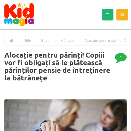
Utile
Bazar
Căutare
Alocație pentru părinți! Copiii
1
vor fi obligați să le plătească
părinților pensie de întreținere
la bătrânețe