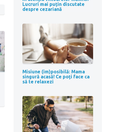
Lucruri mai puțin discutate
despre cezariană
Misiune (im)posibilă: Mama
singură acasă! Ce poți face ca
să te relaxezi