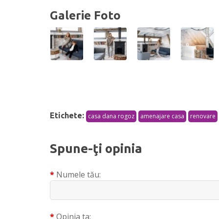
Galerie Foto
Etichete:
casa dana rogoz
amenajare casa
renovare
Spune-ţi opinia
Numele tău:
Opinia ta: