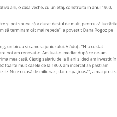
câţiva ani, o casă veche, cu un etaj, construită în anul 1900,
e şi pot spune că a durat destul de mult, pentru că lucrăril
rim să terminăm cât mai repede”, a povestit Dana Rogoz pe
g, un birou şi camera juniorului, Vlăduţ . “N-a costat
care noi am renovat-o. Am luat-o imediat după ce ne-am
rima mea casă. Câştig salariu de la 8 ani şi deci am investit în
ciez foarte mult casele de la 1900, am încercat să păstrăm
izile. Nu e o casă de milionari, dar e spaţioasă”, a mai preciz