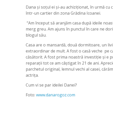
Dana şi soţul ei şi-au achiziţionat, în urmă cu 
într-un cartier din zona Grădina Icoanei.
“Am început să aranjăm casa după ideile noastr
merg greu. Am ajuns în punctul în care ne do
blogul său.
Casa are o mansardă, două dormitoare, un livin
extraordinar de mult. A fost o casă veche pe 
căsătorit. A fost prima noastră investiţie şi e p
reparaţii tot ce am câştigat în 21 de ani. Apre
parchetul original, lemnul vechi al casei, cărăm
actriţa.
Cum vi se par ideilei Danei?
Foto:
www.danarogoz.com