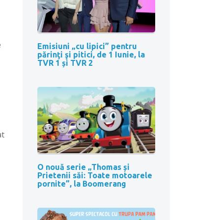
e
Emisiuni „cu lipici” pentru
părinţi şi pitici, de 1 Iunie, la
TVR 1 și TVR 2
at
O nouă serie „Thomas și
Prietenii săi: Toate motoarele
pornite”, la Boomerang