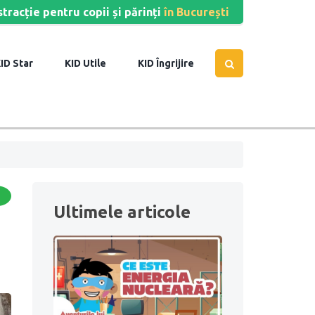
stracție pentru copii și părinți
în București
Star
Utile
Îngrijire
Ultimele articole