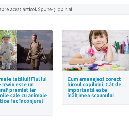
pre acest articol. Spune-ţi opinia!
mele tatălui! Fiul lui
Cum amenajezi corect
 Irwin este un
biroul copilului. Cât de
raf premiat iar
importantă este
nile sale cu animale
înălțimea scaunului
tice fac înconjurul