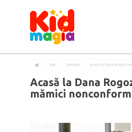
Star
Lifestyle
Acasă la Dana Rogoz! Am
Acasă la Dana Rogoz
mămici nonconform