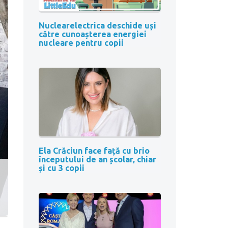
Nuclearelectrica deschide uși
către cunoașterea energiei
nucleare pentru copii
Ela Crăciun face față cu brio
începutului de an școlar, chiar
și cu 3 copii