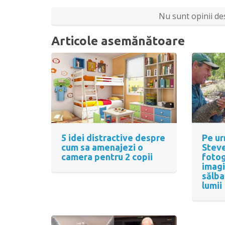
Nu sunt opinii des
Articole asemănătoare
5 idei distractive despre
Pe ur
cum sa amenajezi o
Steve
camera pentru 2 copii
fotog
imagi
sălba
lumii