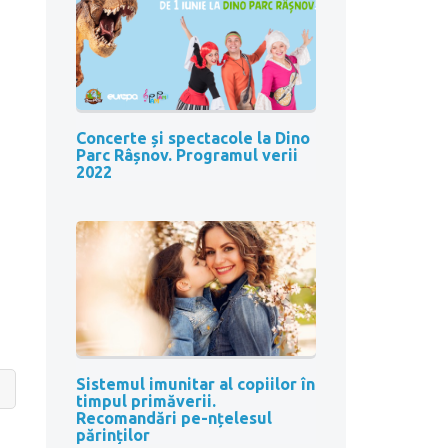
Concerte și spectacole la Dino
Parc Râșnov. Programul verii
2022
Sistemul imunitar al copiilor în
timpul primăverii.
Recomandări pe-nțelesul
părinților