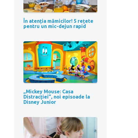
În atenția mămicilor! 5 rețete
pentru un mic-dejun rapid
„Mickey Mouse: Casa
Distracției”, noi episoade la
Disney Junior