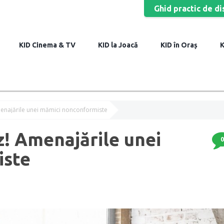
Ghid practic de di
Cinema & TV
la Joacă
în Oraș
enajările unei mămici nonconformiste
! Amenajările unei
0
iste