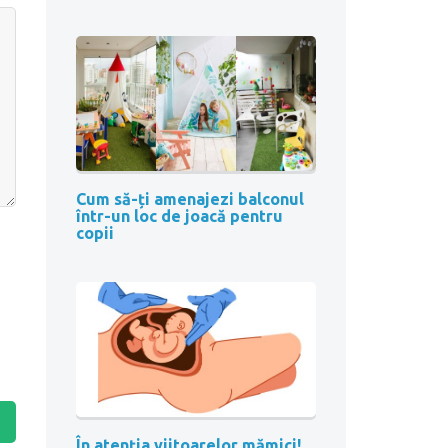
Cum să-ți amenajezi balconul
într-un loc de joacă pentru
copii
În atenția viitoarelor mămici!