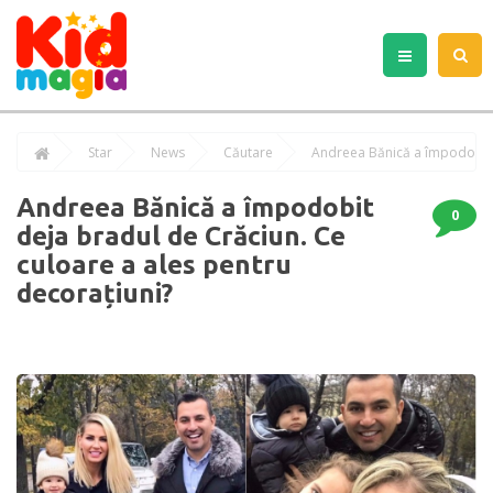
Star
News
Căutare
Andreea Bănică a împodobit
0
deja bradul de Crăciun. Ce
culoare a ales pentru
decorațiuni?