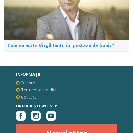
Cum va arăta Virgil Ianțu în ipostaza de bunic?
INFORMAŢII
Despre
Termeni și condiții
Contact
URMĂREȘTE-NE ȘI PE