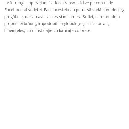
Iar întreaga „operațiune” a fost transmisă live pe contul de
Facebook al vedetei. Fanii acesteia au putut să vadă cum decurg
pregătirile, dar au avut acces și în camera Sofiei, care are deja
propriul ei brăduț, împodobit cu globulețe și cu “asortat”,
bineînțeles, cu o instalație cu luminițe colorate.