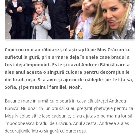
Copiii nu mai au răbdare și îl așteaptă pe Moș Crăciun cu
sufletul la gură, prin urmare deja în unele case bradul a
fost deja împodobit. Este și cazul Andreei Bănică care a
ales anul acesta o singură culoare pentru decorațiunile
din brad: roșu. Și a avut și ajutor de nădejde: pe fetița sa,
Sofia, și pe mezinul familiei, Noah.
Bucurie mare în urmă cu o seară în casa cântăreței Andreea
Bănică. Nu doar că juniorii săi și-au pregătit ghetuțele pentru ca
Moș Nicolae să le lase cadourile, ci au ajutat-o pe mama lor să
împodobească bradul de Crăciun. Anul acesta, Andreea a ales
decorațiunile într-o singură culoare: roșu.