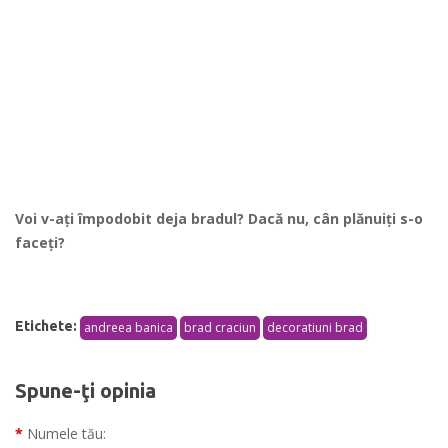
Voi v-ați împodobit deja bradul? Dacă nu, cân plănuiți s-o
faceți?
Etichete:
andreea banica
brad craciun
decoratiuni brad
Spune-ţi opinia
Numele tău: