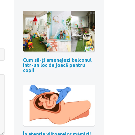
Cum să-ți amenajezi balconul
într-un loc de joacă pentru
copii
În atenția viitoarelor mămici!