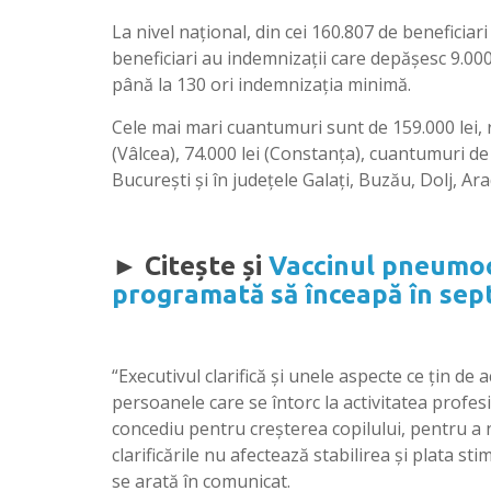
La nivel naţional, din cei 160.807 de beneficiar
beneficiari au indemnizaţii care depăşesc 9.000 
până la 130 ori indemnizaţia minimă.
Cele mai mari cuantumuri sunt de 159.000 lei, re
(Vâlcea), 74.000 lei (Constanţa), cuantumuri de 
Bucureşti şi în judeţele Galaţi, Buzău, Dolj, Ara
► Citește și
Vaccinul pneumoc
programată să înceapă în sep
“Executivul clarifică şi unele aspecte ce ţin de
persoanele care se întorc la activitatea profesi
concediu pentru creşterea copilului, pentru a nu
clarificările nu afectează stabilirea şi plata st
se arată în comunicat.