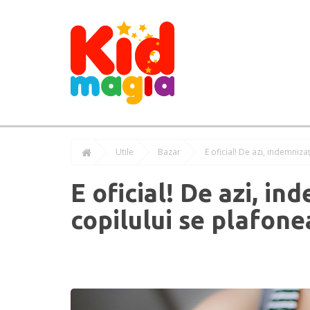
Utile
Bazar
E oficial! De azi, indemniza
E oficial! De azi, in
copilului se plafonea