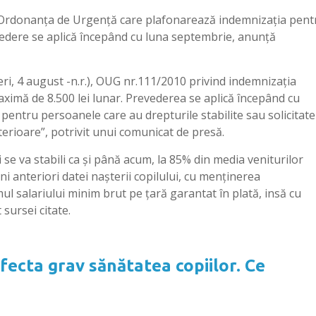
t, Ordonanţa de Urgenţă care plafonarează indemnizaţia pent
revedere se aplică începând cu luna septembrie, anunță
neri, 4 august -n.r.), OUG nr.111/2010 privind indemnizaţia
maximă de 8.500 lei lunar. Prevederea se aplică începând cu
pentru persoanele care au drepturile stabilite sau solicitate
ulterioare”, potrivit unui comunicat de presă.
se va stabili ca şi până acum, la 85% din media veniturilor
 ani anteriori datei naşterii copilului, cu menţinerea
 salariului minim brut pe ţară garantat în plată, insă cu
 sursei citate.
fecta grav sănătatea copiilor. Ce