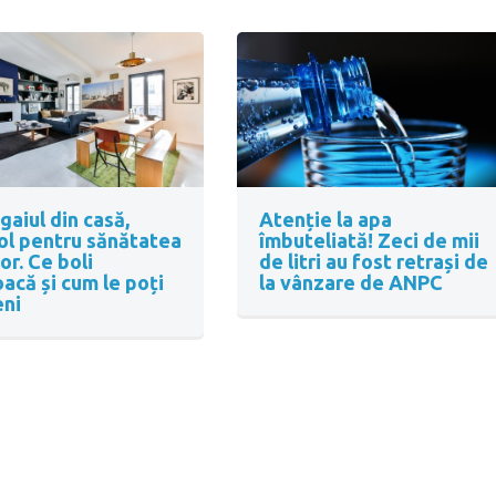
aiul din casă,
Atenție la apa
ol pentru sănătatea
îmbuteliată! Zeci de mii
or. Ce boli
de litri au fost retrași de
acă și cum le poți
la vânzare de ANPC
eni