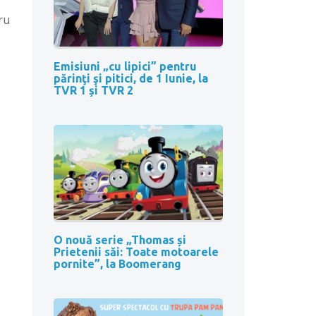
ru
Emisiuni „cu lipici” pentru
părinţi şi pitici, de 1 Iunie, la
TVR 1 și TVR 2
O nouă serie „Thomas și
Prietenii săi: Toate motoarele
pornite”, la Boomerang