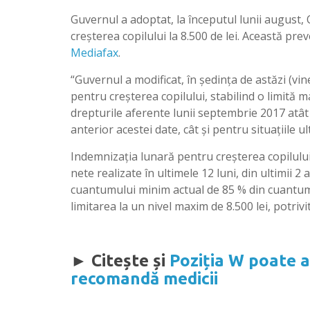
Guvernul a adoptat, la începutul lunii augus
creşterea copilului la 8.500 de lei. Această p
Mediafax
.
“Guvernul a modificat, în şedinţa de astăzi (vi
pentru creşterea copilului, stabilind o limită 
drepturile aferente lunii septembrie 2017 atât 
anterior acestei date, cât şi pentru situaţiile 
Indemnizaţia lunară pentru creşterea copilului 
nete realizate în ultimele 12 luni, din ultimii 2
cuantumului minim actual de 85 % din cuantumul
limitarea la un nivel maxim de 8.500 lei, potrivit
► Citește și
Poziția W poate a
recomandă medicii