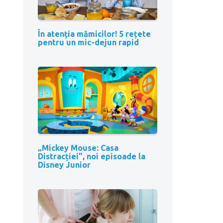
În atenția mămicilor! 5 rețete
pentru un mic-dejun rapid
„Mickey Mouse: Casa
Distracției”, noi episoade la
Disney Junior