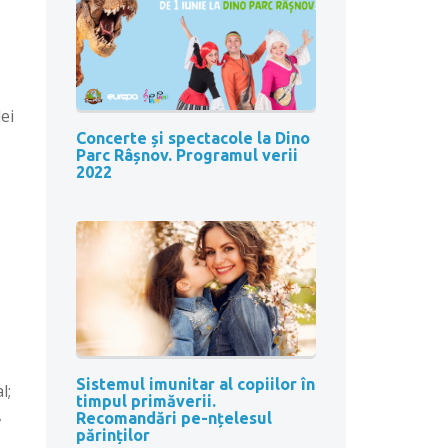
ei
Concerte și spectacole la Dino
Parc Râșnov. Programul verii
2022
Sistemul imunitar al copiilor în
l;
timpul primăverii.
,
Recomandări pe-nțelesul
părinților