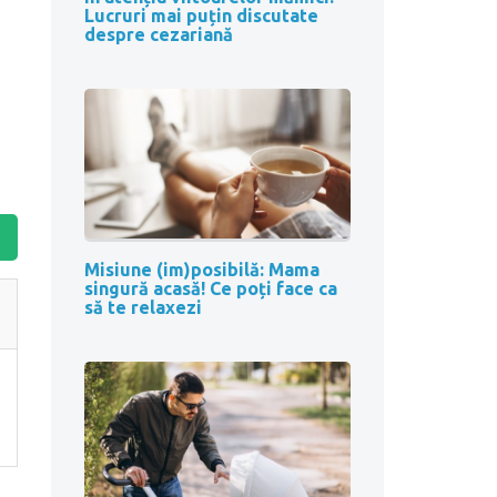
Lucruri mai puțin discutate
despre cezariană
Misiune (im)posibilă: Mama
singură acasă! Ce poți face ca
să te relaxezi