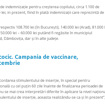
i de indemnizaţie pentru creşterea copilului, circa 1.100 de
lei, in prezent, fiind în plată indemnizaţii care reprezintă de
spectiv 108.700 lei (în Bucureşti), 140.000 lei (Arad), 81.000 l
50.000 lei – 60.000 lei putând fi regăsite în municipiul
d, Dâmboviţa, dar şi în alte judeţe.
ocic. Campania de vaccinare,
tembrie
 acordarea stimulentului de inserţie, în special pentru
onală cu cel puţin 60 zile înainte de finalizarea perioadei de
 se mai crea interpretări diferite în aplicare la nivel naţiona
imulentului de inserţie, aceasta realizându-se ca şi în prezent”