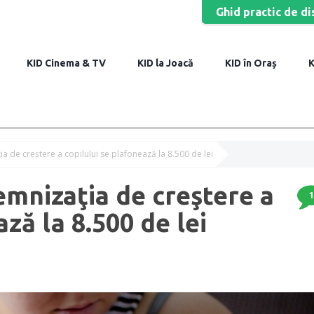
Ghid practic de di
Cinema & TV
la Joacă
în Oraș
ţia de creştere a copilului se plafonează la 8.500 de lei
demnizaţia de creştere a
1
ză la 8.500 de lei