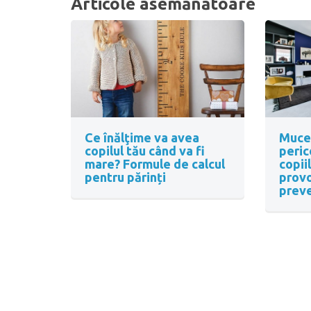
Articole asemănătoare
Ce înălţime va avea
Muceg
copilul tău când va fi
peric
mare? Formule de calcul
copiil
pentru părinți
provo
prev