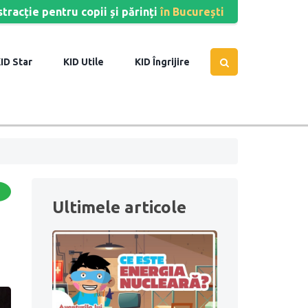
stracție pentru copii și părinți
în București
Star
Utile
Îngrijire
Ultimele articole