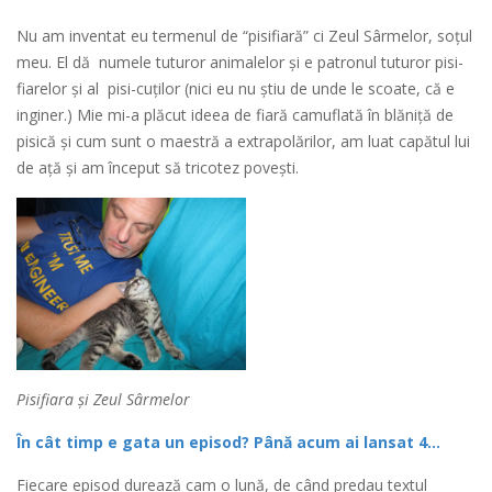
Nu am inventat eu termenul de “pisifiară” ci Zeul Sârmelor, soțul
meu. El dă numele tuturor animalelor și e patronul tuturor pisi-
fiarelor și al pisi-cuților (nici eu nu știu de unde le scoate, că e
inginer.) Mie mi-a plăcut ideea de fiară camuflată în blăniță de
pisică și cum sunt o maestră a extrapolărilor, am luat capătul lui
de ață și am început să tricotez povești.
Pisifiara și Zeul Sârmelor
În cât timp e gata un episod? Până acum ai lansat 4…
Fiecare episod durează cam o lună, de când predau textul