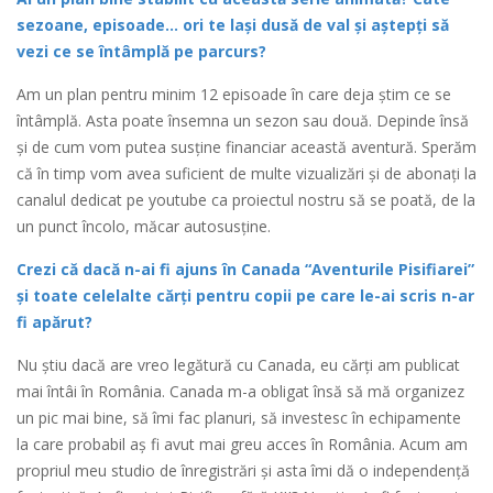
sezoane, episoade… ori te lași dusă de val și aștepți să
vezi ce se întâmplă pe parcurs?
Am un plan pentru minim 12 episoade în care deja știm ce se
întâmplă. Asta poate însemna un sezon sau două. Depinde însă
și de cum vom putea susține financiar această aventură. Sperăm
că în timp vom avea suficient de multe vizualizări și de abonați la
canalul dedicat pe youtube ca proiectul nostru să se poată, de la
un punct încolo, măcar autosusține.
Crezi că dacă n-ai fi ajuns în Canada “Aventurile Pisifiarei”
și toate celelalte cărți pentru copii pe care le-ai scris n-ar
fi apărut?
Nu știu dacă are vreo legătură cu Canada, eu cărți am publicat
mai întâi în România. Canada m-a obligat însă să mă organizez
un pic mai bine, să îmi fac planuri, să investesc în echipamente
la care probabil aș fi avut mai greu acces în România. Acum am
propriul meu studio de înregistrări și asta îmi dă o independență