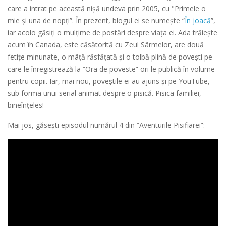
care a intrat pe această nișă undeva prin 2005, cu "Primele o
mie și una de nopți”. În prezent, blogul ei se numește “
În joacă
”,
iar acolo găsiți o mulțime de postări despre viața ei. Ada trăiește
acum în Canada, este căsătorită cu Zeul Sârmelor, are două
fetițe minunate, o mâță răsfățată și o tolbă plină de povești pe
care le înregistrează la “Ora de poveste” ori le publică în volume
pentru copii. Iar, mai nou, poveștile ei au ajuns și pe YouTube,
sub forma unui serial animat despre o pisică. Pisica familiei,
bineînțeles!
Mai jos, găsești episodul numărul 4 din “Aventurile Pisifiarei”: