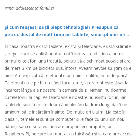
Irina, adolescenta familiei
Și cum reușești să ții piept tehnologiei? Presupun că
petrec destul de mult timp pe tablete, smartphone-uri…
În casa noastră există tablete, există și telefoane, există și limite
și reguli care se aplică pentru toată lumea la fel. Irina a primit
primul ei telefon luna trecută, pentru că a schimbat școala și are
de mers 3 km pe bicicletă dus, întors. Aveam nevoie să știm că e
bine. Am explicat că telefonul e un obiect utilitar, nu e de joacă.
Telefonul nu e pe birou când face teme, la ora opt este lăsat la
încărcat lângă ale noastre, în camera de zi. Nimeni nu doarme
cu telefonul la cap. Pe telefoanele noastre nu există jocuri, iar
tabletele sunt folosite doar când plecăm la drum lung, dacă ne
amintim să le încărcăm înainte. De multe ori uităm. Lia este în
clasa 1, temele ei sunt pe computer și le face cu unul din noi,
părinții sau cu sora ei. Irina are propriul ei computer, un
Raspberry Pi, pe care l-a montat cu taică-său și la care are acces