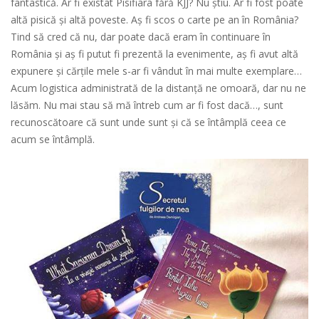
fantastică. Ar fi existat Pisifiara fără KJJ? Nu știu. Ar fi fost poate
altă pisică și altă poveste. Aș fi scos o carte pe an în România?
Tind să cred că nu, dar poate dacă eram în continuare în
România și aș fi putut fi prezentă la evenimente, aș fi avut altă
expunere și cărțile mele s-ar fi vândut în mai multe exemplare…
Acum logistica administrată de la distanță ne omoară, dar nu ne
lăsăm. Nu mai stau să mă întreb cum ar fi fost dacă…, sunt
recunoscătoare că sunt unde sunt și că se întâmplă ceea ce
acum se întâmplă.