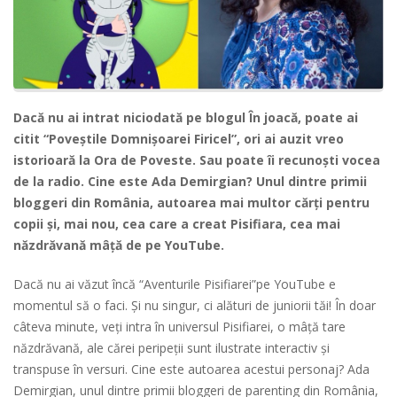
Dacă nu ai intrat niciodată pe blogul În joacă, poate ai
citit “Poveștile Domnișoarei Firicel”, ori ai auzit vreo
istorioară la Ora de Poveste. Sau poate îi recunoști vocea
de la radio. Cine este Ada Demirgian? Unul dintre primii
bloggeri din România, autoarea mai multor cărți pentru
copii și, mai nou, cea care a creat Pisifiara, cea mai
năzdrăvană mâță de pe YouTube.
Dacă nu ai văzut încă “Aventurile Pisifiarei”pe YouTube e
momentul să o faci. Și nu singur, ci alături de juniorii tăi! În doar
câteva minute, veți intra în universul Pisifiarei, o mâță tare
năzdrăvană, ale cărei peripeții sunt ilustrate interactiv și
transpuse în versuri. Cine este autoarea acestui personaj? Ada
Demirgian, unul dintre primii bloggeri de parenting din România,