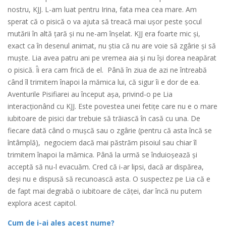
nostru, KJJ. L-am luat pentru Irina, fata mea cea mare. Am
sperat că o pisică o va ajuta să treacă mai ușor peste șocul
mutării în altă țară și nu ne-am înșelat. KJJ era foarte mic și,
exact ca în desenul animat, nu știa că nu are voie să zgârie și să
muște. Lia avea patru ani pe vremea aia și nu își dorea neapărat
o pisică. Îi era cam frică de el. Până în ziua de azi ne întreabă
când îl trimitem înapoi la mămica lui, că sigur îi e dor de ea.
Aventurile Pisifiarei au început așa, privind-o pe Lia
interacționând cu KJJ. Este povestea unei fetițe care nu e o mare
iubitoare de pisici dar trebuie să trăiască în casă cu una. De
fiecare dată când o mușcă sau o zgârie (pentru că asta încă se
întâmplă), negociem dacă mai păstrăm pisoiul sau chiar îl
trimitem înapoi la mămica. Până la urmă se înduioșează și
acceptă să nu-l evacuăm. Cred că i-ar lipsi, dacă ar dispărea,
deși nu e dispusă să recunoască asta. O suspectez pe Lia că e
de fapt mai degrabă o iubitoare de căței, dar încă nu putem
explora acest capitol.
Cum de i-ai ales acest nume?