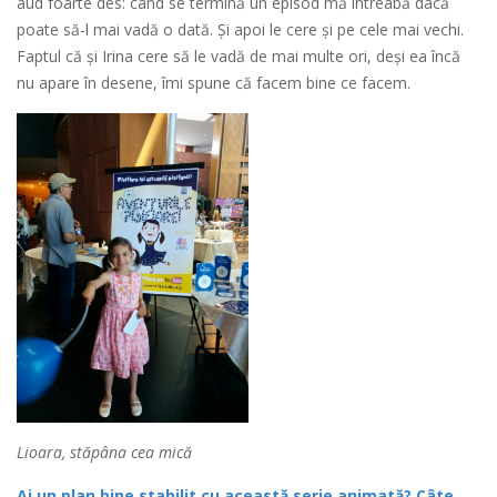
aud foarte des: când se termină un episod mă întreabă dacă
poate să-l mai vadă o dată. Și apoi le cere și pe cele mai vechi.
Faptul că și Irina cere să le vadă de mai multe ori, deși ea încă
nu apare în desene, îmi spune că facem bine ce facem.
Lioara, stăpâna cea mică
Ai un plan bine stabilit cu această serie animată? Câte