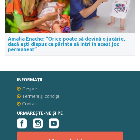
Amalia Enache: “Orice poate să devină o jucărie,
dacă ești dispus ca părinte să intri în acest joc
permanent”
INFORMAŢII
Despre
Termeni și condiții
Contact
URMĂREȘTE-NE ȘI PE