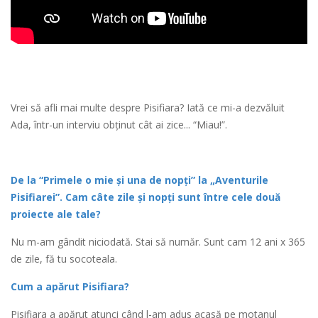
Vrei să afli mai multe despre Pisifiara? Iată ce mi-a dezvăluit
Ada, într-un interviu obținut cât ai zice... “Miau!”.
De la “Primele o mie și una de nopți” la „Aventurile
Pisifiarei”. Cam câte zile și nopți sunt între cele două
proiecte ale tale?
Nu m-am gândit niciodată. Stai să număr. Sunt cam 12 ani x 365
de zile, fă tu socoteala.
Cum a apărut Pisifiara?
Pisifiara a apărut atunci când l-am adus acasă pe motanul