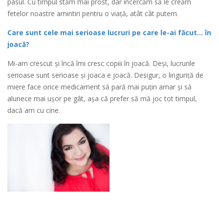
pasul. Cu timpul stăm mai prost, dar încercăm să le creăm
fetelor noastre amintiri pentru o viață, atât cât putem.
Care sunt cele mai serioase lucruri pe care le-ai făcut… în
joacă?
Mi-am crescut și încă îmi cresc copiii în joacă. Deși, lucrurile
serioase sunt serioase și joaca e joacă. Desigur, o linguriță de
miere face orice medicament să pară mai puțin amar și să
alunece mai ușor pe gât, așa că prefer să mă joc tot timpul,
dacă am cu cine.