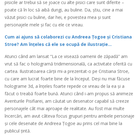
pisicile ar trebui să se joace cu alte pisici care sunt diferite –
poate că în loc să aibă dungi, au buline. Da, știu, cine a mai
văzut pisici cu buline, dar hei, e povestea mea și sunt
personajele mele și fac cu ele ce vreau.
Cum ai ajuns să colaborezi cu Andreea Ţogoe şi Cristiana
Stroe? Am înțeles că ele se ocupă de ilustrație...
Atunci când am lansat “La ce visează oamenii de zăpadă” am
vrut să fac o hologramă tridimensională, ca activitate oferită cu
cartea. Ilustratoarea cărții mi-a prezentat-o pe Cristiana Stroe,
cu care am lucrat foarte bine de la început. Deși nu mai făcuse
holograme 3d, a înțeles foarte repede ce vreau de la ea și a
făcut o treabă foarte bună. Atunci când i-am propus să animeze
Aventurile Pisifiarei, am căutat un desenator capabil să creeze
personajele cât mai aproape de realitate. Au fost mai multe
încercări, am avut câteva focus grupuri pentru ambele personaje
și cele desenate de Andreea Țogoe au prins cel mai bine la
publicul țintă.