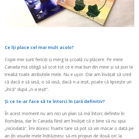
Ce îți place cel mai mult acolo?
Copiii mei sunt fericiți și merg la școală cu plăcere. Pe mine
Canada mă obligă să scot tot ce e mai bun din mine și să pun la
treabă toate atributele mele. Nu e ușor. Dar am învățat să cred
că dacă e să iasă, o să iasă, dacă n-a ieșit, poate că lipsește un
„încă” după „n-a ieșit”.
Și ce te-ar face să te întorci în țară definitiv?
În acest moment nu am nici un plan să mă întorc definitiv în
România, dar în Canada fiind am învățat că e bine să nu spui
„niciodată”. Îmi doresc foarte tare să pot să vin măcar o dată pe
an (în visurile mele îndrăznesc să-mi propun de două ori: la