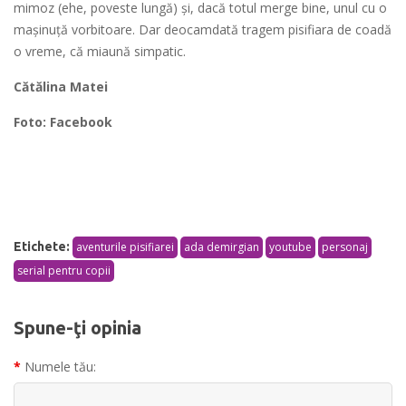
mimoz (ehe, poveste lungă) și, dacă totul merge bine, unul cu o
mașinuță vorbitoare. Dar deocamdată tragem pisifiara de coadă
o vreme, că miaună simpatic.
Cătălina Matei
Foto: Facebook
Etichete:
aventurile pisifiarei
ada demirgian
youtube
personaj
serial pentru copii
Spune-ţi opinia
Numele tău: