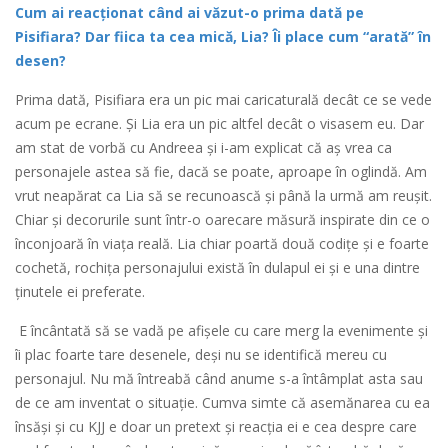
Cum ai reacționat când ai văzut-o prima dată pe
Pisifiara? Dar fiica ta cea mică, Lia? Îi place cum “arată” în
desen?
Prima dată, Pisifiara era un pic mai caricaturală decât ce se vede
acum pe ecrane. Și Lia era un pic altfel decât o visasem eu. Dar
am stat de vorbă cu Andreea și i-am explicat că aș vrea ca
personajele astea să fie, dacă se poate, aproape în oglindă. Am
vrut neapărat ca Lia să se recunoască și până la urmă am reușit.
Chiar și decorurile sunt într-o oarecare măsură inspirate din ce o
înconjoară în viața reală. Lia chiar poartă două codițe și e foarte
cochetă, rochița personajului există în dulapul ei și e una dintre
ținutele ei preferate.
E încântată să se vadă pe afișele cu care merg la evenimente și
îi plac foarte tare desenele, deși nu se identifică mereu cu
personajul. Nu mă întreabă când anume s-a întâmplat asta sau
de ce am inventat o situație. Cumva simte că asemănarea cu ea
însăși și cu KJJ e doar un pretext și reacția ei e cea despre care