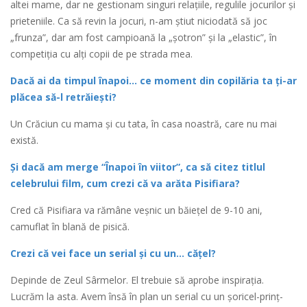
altei mame, dar ne gestionam singuri relațiile, regulile jocurilor și
prieteniile. Ca să revin la jocuri, n-am știut niciodată să joc
„frunza”, dar am fost campioană la „șotron” și la „elastic”, în
competiția cu alți copii de pe strada mea.
Dacă ai da timpul înapoi… ce moment din copilăria ta ți-ar
plăcea să-l retrăiești?
Un Crăciun cu mama și cu tata, în casa noastră, care nu mai
există.
Și dacă am merge “Înapoi în viitor”, ca să citez titlul
celebrului film, cum crezi că va arăta Pisifiara?
Cred că Pisifiara va rămâne veșnic un băiețel de 9-10 ani,
camuflat în blană de pisică.
Crezi că vei face un serial și cu un… cățel?
Depinde de Zeul Sârmelor. El trebuie să aprobe inspirația.
Lucrăm la asta. Avem însă în plan un serial cu un șoricel-prinț-