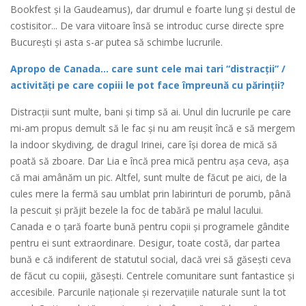
Bookfest și la Gaudeamus), dar drumul e foarte lung și destul de
costisitor... De vara viitoare însă se introduc curse directe spre
București și asta s-ar putea să schimbe lucrurile.
Apropo de Canada… care sunt cele mai tari “distracții” /
activități pe care copiii le pot face împreună cu părinții?
Distracții sunt multe, bani și timp să ai. Unul din lucrurile pe care
mi-am propus demult să le fac și nu am reușit încă e să mergem
la indoor skydiving, de dragul Irinei, care își dorea de mică să
poată să zboare. Dar Lia e încă prea mică pentru așa ceva, așa
că mai amânăm un pic. Altfel, sunt multe de făcut pe aici, de la
cules mere la fermă sau umblat prin labirinturi de porumb, până
la pescuit și prăjit bezele la foc de tabără pe malul lacului.
Canada e o țară foarte bună pentru copii și programele gândite
pentru ei sunt extraordinare. Desigur, toate costă, dar partea
bună e că indiferent de statutul social, dacă vrei să găsești ceva
de făcut cu copiii, găsești. Centrele comunitare sunt fantastice și
accesibile. Parcurile naționale și rezervațiile naturale sunt la tot