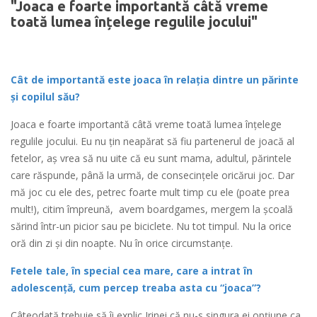
"Joaca e foarte importantă câtă vreme
toată lumea înțelege regulile jocului"
Cât de importantă este joaca în relația dintre un părinte
și copilul său?
Joaca e foarte importantă câtă vreme toată lumea înțelege
regulile jocului. Eu nu țin neapărat să fiu partenerul de joacă al
fetelor, aș vrea să nu uite că eu sunt mama, adultul, părintele
care răspunde, până la urmă, de consecințele oricărui joc. Dar
mă joc cu ele des, petrec foarte mult timp cu ele (poate prea
mult!), citim împreună, avem boardgames, mergem la școală
sărind într-un picior sau pe biciclete. Nu tot timpul. Nu la orice
oră din zi și din noapte. Nu în orice circumstanțe.
Fetele tale, în special cea mare, care a intrat în
adolescență, cum percep treaba asta cu “joaca”?
Câteodată trebuie să îi explic Irinei că nu-s singura ei opțiune ca