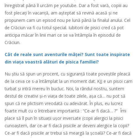
înregistrat până îl urcăm pe youtube. Dar a fost vară, copiii au
fost plecați în vacanță, am așteptat să revină acasă și ne
propunem cam un episod nou pe lună până la finalul anului. Cel
de Crăciun va fi cu totul special. Iubitorii de pisici cred că pot
anticipa măcar în linii mari ce se va întâmpla în episodul de
Crăciun.
Cât de reale sunt aventurile mâței? Sunt toate inspirate
din viața voastră alături de pisica familiei?
Nu știu să spun un procent, cu siguranță toate poveștile pleacă
de la ceva ce s-a întâmplat la un moment dat. KJJ e un pisoi cam
turbat și intră mereu în bucluc. Noi, la rândul nostru, suntem
destul de creativi și-n viața de toate zilele, așa că… nu pot să
spun că ne plictisim vreodată cu adevărat. În plus, eu lucrez
foarte mult cu o întrebare importantă : “Ce-ar fi dacă… ?” Îmi
place să îl pun în situații ușor inversate (copii alergici la pisici
cunoaștem, dar ce-ar fi dacă pisicile ar deveni alergice la copii?
Ce-ar fi dacă pisicile ar trebui să meargă la școală? Ce-ar fi dacă