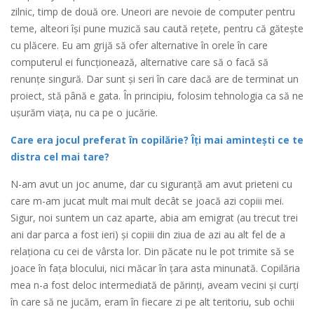
zilnic, timp de două ore. Uneori are nevoie de computer pentru
teme, alteori își pune muzică sau caută rețete, pentru că gătește
cu plăcere. Eu am grijă să ofer alternative în orele în care
computerul ei funcționează, alternative care să o facă să
renunțe singură. Dar sunt și seri în care dacă are de terminat un
proiect, stă până e gata. În principiu, folosim tehnologia ca să ne
ușurăm viața, nu ca pe o jucărie.
Care era jocul preferat în copilărie? Îți mai amintești ce te
distra cel mai tare?
N-am avut un joc anume, dar cu siguranță am avut prieteni cu
care m-am jucat mult mai mult decât se joacă azi copiii mei.
Sigur, noi suntem un caz aparte, abia am emigrat (au trecut trei
ani dar parca a fost ieri) și copiii din ziua de azi au alt fel de a
relaționa cu cei de vârsta lor. Din păcate nu le pot trimite să se
joace în fața blocului, nici măcar în țara asta minunată. Copilăria
mea n-a fost deloc intermediată de părinți, aveam vecini și curți
în care să ne jucăm, eram în fiecare zi pe alt teritoriu, sub ochii