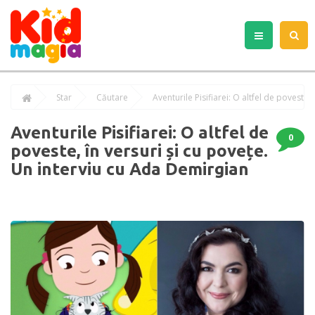
Star
Căutare
Aventurile Pisifiarei: O altfel de
0
poveste, în versuri și cu povețe.
Un interviu cu Ada Demirgian