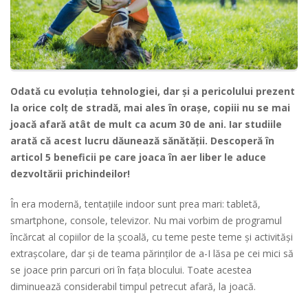
Odată cu evoluția tehnologiei, dar și a pericolului prezent
la orice colț de stradă, mai ales în orașe, copiii nu se mai
joacă afară atât de mult ca acum 30 de ani. Iar studiile
arată că acest lucru dăunează sănătății. Descoperă în
articol 5 beneficii pe care joaca în aer liber le aduce
dezvoltării prichindeilor!
În era modernă, tentațiile indoor sunt prea mari: tabletă,
smartphone, console, televizor. Nu mai vorbim de programul
încărcat al copiilor de la școală, cu teme peste teme și activităși
extrașcolare, dar și de teama părinților de a-I lăsa pe cei mici să
se joace prin parcuri ori în fața blocului. Toate acestea
diminuează considerabil timpul petrecut afară, la joacă.