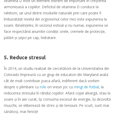
Vitamina D este un element extrem de important în creşterea
armonioasă a copiilor. Deficitul de vitamina D conduce la
rahitism, iar unul dintre modurile naturale prin care poate fi
îmbunătățit nivelul din orgsnismul celor mici este expunerea la
soare. Bineînțeles, în sezonul estival și nu numai, expunerea se
face respectând anumite condiții: orele, cremele de protecție,
pălării și șepci pe cap, hidratare.
5. Reduce stresul
În 2014, un studiu realizat de cercetătorii de la Universitatea din
Colorado împreună cu un grup de educatori din Maryland arată
cât de mult contribuie joaca afară, indiferent dacă vorbim
despre o plimbare cu
role
ori vreun joc cu
mingi de fotbal
, la
reducerea stresului în rândul copiilor. Afară copiii aleargă, stau la
soare şi în aer curat, îşi consuma excesul de energie, îşi dezvoltă
muşchii, se eliberează de stres şi de tensiuni. Pe scurt, sunt mai
sănătoşi, mai fericiţi!