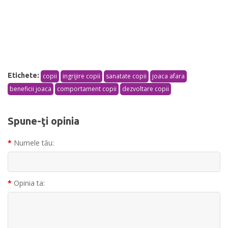
Etichete:
copii
ingrijire copii
sanatate copii
joaca afara
beneficii joaca
comportament copii
dezvoltare copii
Spune-ţi opinia
Numele tău:
Opinia ta: