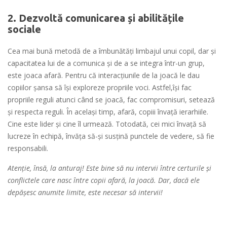
2. Dezvoltă comunicarea și abilitățile
sociale
Cea mai bună metodă de a îmbunătăți limbajul unui copil, dar și
capacitatea lui de a comunica și de a se integra într-un grup,
este joaca afară. Pentru că interacţiunile de la joacă le dau
copiilor şansa să îşi exploreze propriile voci. Astfel,îşi fac
propriile reguli atunci când se joacă, fac compromisuri, setează
şi respecta reguli. În același timp, afară, copiii învaţă ierarhiile.
Cine este lider și cine îl urmează. Totodată, cei mici învaţă să
lucreze în echipă, învăţa să-şi susţină punctele de vedere, să fie
responsabili.
Atenție, însă, la anturaj! Este bine să nu intervii între certurile și
conflictele care nasc între copii afară, la joacă. Dar, dacă ele
depășesc anumite limite, este necesar să intervii!