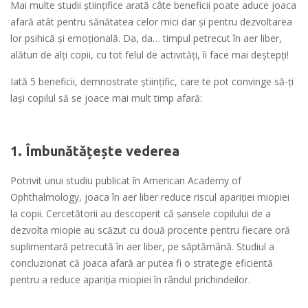
Mai multe studii științifice arată câte beneficii poate aduce joaca
afară atât pentru sănătatea celor mici dar și pentru dezvoltarea
lor psihică și emoțională. Da, da… timpul petrecut în aer liber,
alături de alți copii, cu tot felul de activități, îi face mai deștepți!
Iată 5 beneficii, demnostrate științific, care te pot convinge să-ți
lași copilul să se joace mai mult timp afară:
1. Îmbunătățește vederea
Potrivit unui studiu publicat în American Academy of
Ophthalmology, joaca în aer liber reduce riscul apariției miopiei
la copii. Cercetătorii au descoperit că șansele copilului de a
dezvolta miopie au scăzut cu două procente pentru fiecare oră
suplimentară petrecută în aer liber, pe săptămână. Studiul a
concluzionat că joaca afară ar putea fi o strategie eficientă
pentru a reduce apariția miopiei în rândul prichindeilor.