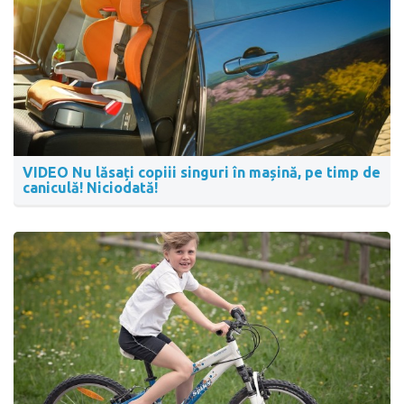
VIDEO Nu lăsați copiii singuri în mașină, pe timp de
caniculă! Niciodată!