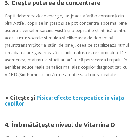
3. Creşte puterea de concentrare
Copiii debordează de energie, iar joaca afară o consumă din
plin! Astfel, copiii se liniştesc şi se pot concentra apoi mai bine
asupra diverselor sarcini. Există și o explicație științifică pentru
acest lucru: soarele stimulează eliberarea de dopamină
(neurotransmiţător al stării de bine), ceea ce stabilizează ritmul
circadian (care guvernează ciclurile naturale ale somnului). De
asemenea, mai multe studii au ar[tat că petrecerea timpului în
aer liber aduce reale beneficii mai ales copiilor diagnosticați cu
ADHD (Sindromul tulburării de atenţie sau hiperactivitate).
►Citește și
Pisica: efecte terapeutice în viața
copiilor
4. Îmbunătățește niveul de Vitamina D