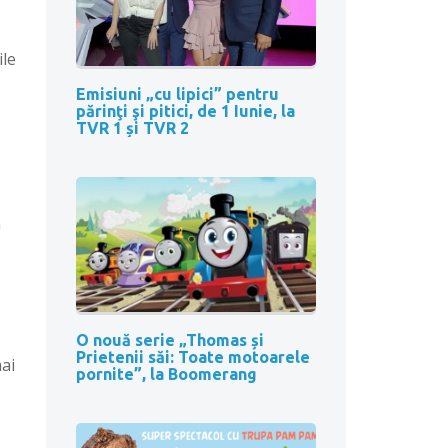
ile
Emisiuni „cu lipici” pentru
părinţi şi pitici, de 1 Iunie, la
TVR 1 și TVR 2
a
O nouă serie „Thomas și
Prietenii săi: Toate motoarele
mai
pornite”, la Boomerang