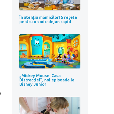
În atenția mămicilor! 5 rețete
pentru un mic-dejun rapid
„Mickey Mouse: Casa
Distracției”, noi episoade la
Disney Junior
a