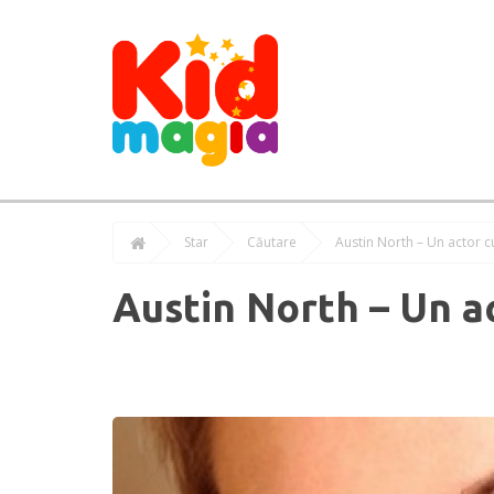
Star
Căutare
Austin North – Un actor cu 
Austin North – Un act