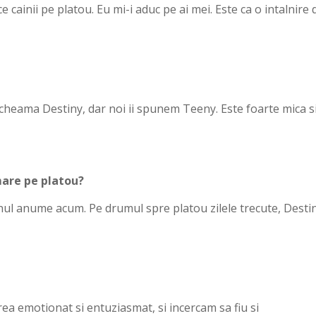
ce cainii pe platou. Eu mi-i aduc pe ai mei. Este ca o intalnire 
 cheama Destiny, dar noi ii spunem Teeny. Este foarte mica s
mare pe platou?
unul anume acum. Pe drumul spre platou zilele trecute, Desti
rea emotionat si entuziasmat, si incercam sa fiu si