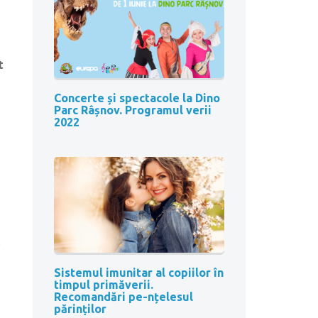
t
Concerte și spectacole la Dino
Parc Râșnov. Programul verii
2022
e
Sistemul imunitar al copiilor în
timpul primăverii.
Recomandări pe-nțelesul
părinților