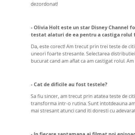
dezordonat!
- Olivia Holt este un star Disney Channel f
testat alaturi de ea pentru a castiga rolu
Da, este corect! Am trecut prin trei teste de citi
uneori foarte stresante. Selectarea distributi
bucurat cand am aflat ca am castigat rolul. Am f
- Cat de dificile au fost testele?
Sa fiu sincer, am trecut prin atatea teste de ci
transforma intr-o rutina. Sunt intotdeauna am
mai stresant atunci cand iti doresti cu adevarat 
- In fiecare saptamana ai filmat noi episoa