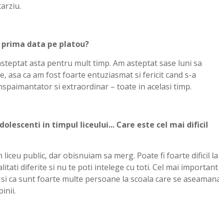
arziu.
u prima data pe platou?
 asteptat asta pentru mult timp. Am asteptat sase luni sa
, asa ca am fost foarte entuziasmat si fericit cand s-a
 inspaimantator si extraordinar – toate in acelasi timp.
lescenti in timpul liceului... Care este cel mai dificil
liceu public, dar obisnuiam sa merg. Poate fi foarte dificil la
itati diferite si nu te poti intelege cu toti. Cel mai important
eni si ca sunt foarte multe persoane la scoala care se aseaman
inii.