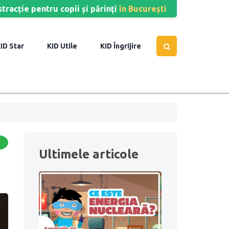
stracție pentru copii și părinți
în București
Star
Utile
Îngrijire
Ultimele articole