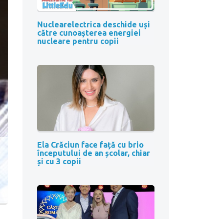
Nuclearelectrica deschide uși
către cunoașterea energiei
nucleare pentru copii
Ela Crăciun face față cu brio
începutului de an școlar, chiar
și cu 3 copii