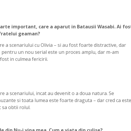
oarte important, care a aparut in Batausii Wasabi. Ai fos
l fratelui geaman?
re a scenariului cu Olivia – si au fost foarte distractive, dar
ei pentru un nou serial este un proces amplu, dar m-am
ost in culmea fericirii.
tire a scenariului, incat au devenit o a doua natura. Se
uzante si toata lumea este foarte draguta – dar cred ca est
sa obtii rolul.
de din Nu-i vina mea. Cum e viata din culise?