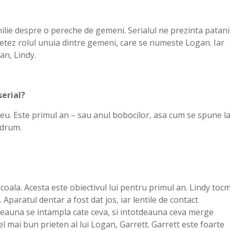
ilie despre o pereche de gemeni. Serialul ne prezinta patani
erpretez rolul unuia dintre gemeni, care se numeste Logan. Iar
an, Lindy.
serial?
liceu. Este primul an – sau anul bobocilor, asa cum se spune l
 drum.
coala. Acesta este obiectivul lui pentru primul an. Lindy toc
. Aparatul dentar a fost dat jos, iar lentile de contact
tdeauna se intampla cate ceva, si intotdeauna ceva merge
cel mai bun prieten al lui Logan, Garrett. Garrett este foarte