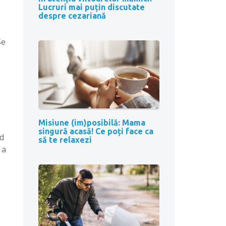
Lucruri mai puțin discutate
despre cezariană
Se
Misiune (im)posibilă: Mama
singură acasă! Ce poți face ca
nd
să te relaxezi
 a