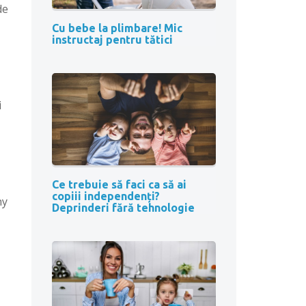
de
Cu bebe la plimbare! Mic
instructaj pentru tătici
i
Ce trebuie să faci ca să ai
copiii independenți?
ny
Deprinderi fără tehnologie