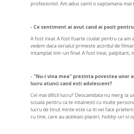
profesionist. Am adus cainii o saptamana mai t
- Ce sentiment ai avut cand ai pasit pentr
A fost ireal. A fost foarte ciudat pentru ca am
vedem daca serialul primeste acordul de filmare
intamplat intr-un final. A fost ireal, palpitant,
- "Nu-i vina mea" prezinta povestea unor ado
lucru atunci cand esti adolescent?
Cel mai dificil lucru? Deocamdata nu merg la un 
scoala pentru ca te intalnesti cu multe personal
lucru de tinut minte este ca iti vei face priet
cu tine, care au aceleasi placeri, hobby-uri si op