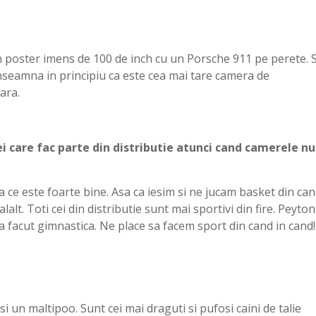
 un poster imens de 100 de inch cu un Porsche 911 pe perete. 
 inseamna in principiu ca este cea mai tare camera de
nara.
ei care fac parte din distributie atunci cand camerele nu
 ce este foarte bine. Asa ca iesim si ne jucam basket din ca
alt. Toti cei din distributie sunt mai sportivi din fire. Peyton
a a facut gimnastica. Ne place sa facem sport din cand in cand!
i un maltipoo. Sunt cei mai draguti si pufosi caini de talie