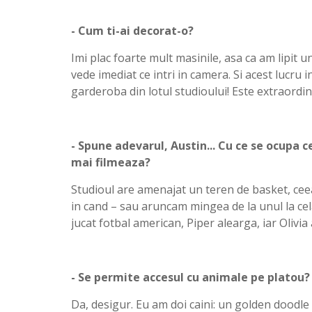
- Cum ti-ai decorat-o?
Imi plac foarte mult masinile, asa ca am lipit
vede imediat ce intri in camera. Si acest lucru
garderoba din lotul studioului! Este extraordi
- Spune adevarul, Austin... Cu ce se ocupa c
mai filmeaza?
Studioul are amenajat un teren de basket, ceea
in cand – sau aruncam mingea de la unul la celal
jucat fotbal american, Piper alearga, iar Olivi
- Se permite accesul cu animale pe platou?
Da, desigur. Eu am doi caini: un golden doodle s