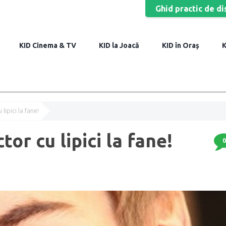
Ghid practic de di
Cinema & TV
la Joacă
în Oraș
lipici la fane!
or cu lipici la fane!
0