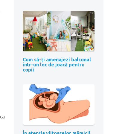
m
Cum să-ți amenajezi balconul
într-un loc de joacă pentru
copii
 ca
În atenția viitoarelor mămici!