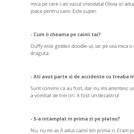
mica pe care i-ati vazut vreodata! Olivia isi adu
joaca pentru caini. Este super.
- Cum ii cheama pe cainii tai?
Duffy este golden doodle-ul, iar pe cea mica o
draguta.
- Ati avut parte si de accidente cu treaba 
Sunt convins ca au fost, dar nu imi amintesc 
a vomitat de trei ori. A fost un dezastru!
- S-a intamplat in prima zi pe platou?
Nu, nu mi-as fi adus cainii din prima zi. Eram p