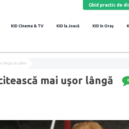
Ghid practic de di
Cinema & TV
la Joacă
în Oraș
or lângă un câine
 citească mai uşor lângă
0