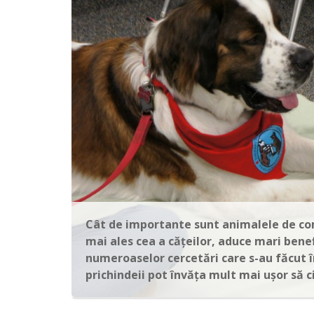
Cât de importante sunt animalele de comp
mai ales cea a căţeilor, aduce mari benef
numeroaselor cercetări care s-au făcut 
prichindeii pot învăţa mult mai uşor să c