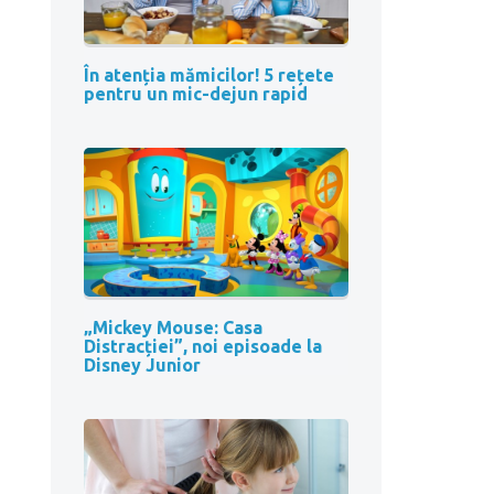
În atenția mămicilor! 5 rețete
pentru un mic-dejun rapid
„Mickey Mouse: Casa
Distracției”, noi episoade la
Disney Junior