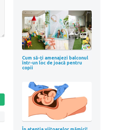
Cum să-ți amenajezi balconul
într-un loc de joacă pentru
copii
În atenția viitoarelor mămici!