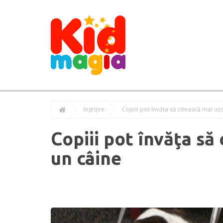
Îngrijire
Copiii pot învăţa să citească mai uş
Copiii pot învăţa să
un câine