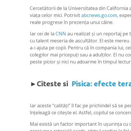
Cercetătorii de la Universitatea din Californi
viaţa celor mici. Potrivit
abcnews.go.com
, expe
reale progrese în prezenţa unui câine.
Iar cei de la
CNN
au realizat şi un reportaj pe 
cu talent meseria de ascultător. El este mereu p
a-i ajuta pe copii. Pentru că în compania lui, ce
colegilor mai pricepuţi sau a adulţilor. El nu c
peste picior şi nici nu adoarme în timpul lecturi
►Citeste si
Pisica: efecte ter
Iar aceste “calităţi” îl fac pe prichindel să se p
înţeleagă ce citeşte el. Astfel, copilul se concen
Mai există un factor important în uşurinţa cu c
presiunea arterială scade, ritmul cardiac la fel