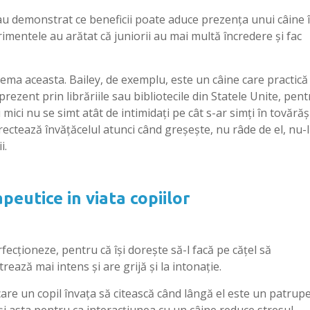
a au demonstrat ce beneficii poate aduce prezenţa unui câine 
rimentele au arătat că juniorii au mai multă încredere şi fac
tema aceasta. Bailey, de exemplu, este un câine care practică
rezent prin librăriile sau bibliotecile din Statele Unite, pent
i mici nu se simt atât de intimidaţi pe cât s-ar simţi în tovărăş
orectează învăţăcelul atunci când greşeşte, nu râde de el, nu-l
i.
apeutice in viata copiilor
erfecţioneze, pentru că îşi doreşte să-l facă pe căţel să
trează mai intens şi are grijă şi la intonaţie.
are un copil învaţa să citească când lângă el este un patrupe
 şi asta pentru ca interacţiunea cu un câine reduce stresul.