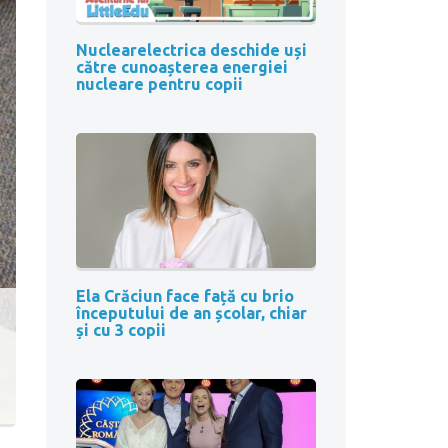
Nuclearelectrica deschide uși
către cunoașterea energiei
nucleare pentru copii
Ela Crăciun face față cu brio
începutului de an școlar, chiar
și cu 3 copii