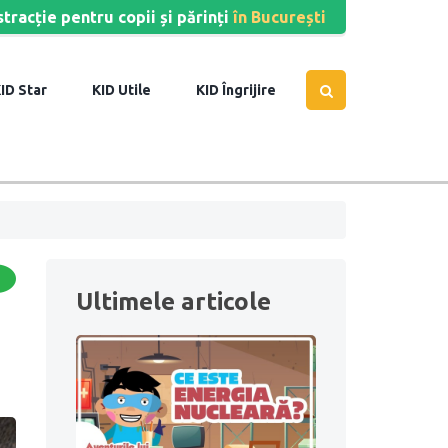
stracție pentru copii și părinți
în București
Star
Utile
Îngrijire
Ultimele articole