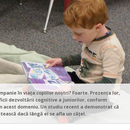
anie în viaţa copiilor noştri? Foarte. Prezenţa lor,
icii dezvoltării cognitive a juniorilor, conform
în acest domeniu. Un studiu recent a demonstrat că
itească dacă lângă ei se afla un căţel.