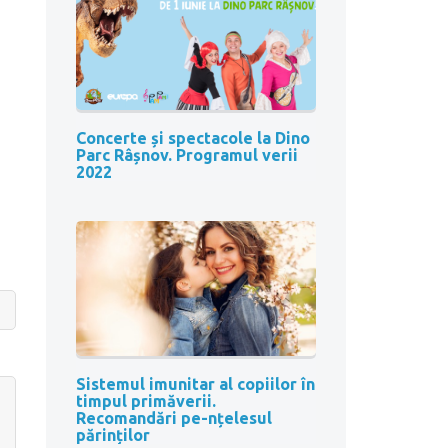
Concerte și spectacole la Dino
Parc Râșnov. Programul verii
2022
Sistemul imunitar al copiilor în
timpul primăverii.
Recomandări pe-nțelesul
părinților