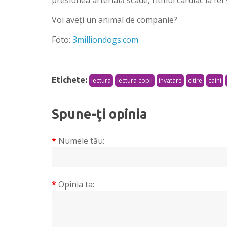
Voi aveţi un animal de companie?
Foto:
3milliondogs.com
Etichete:
lectura
lectura copii
invatare
citire
caini
Spune-ţi opinia
Numele tău:
Opinia ta: