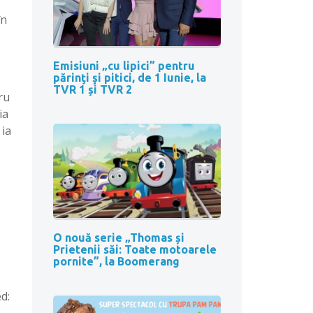
în
Emisiuni „cu lipici” pentru
părinţi şi pitici, de 1 Iunie, la
TVR 1 și TVR 2
ru
ia
 ia
O nouă serie „Thomas și
Prietenii săi: Toate motoarele
pornite”, la Boomerang
d: