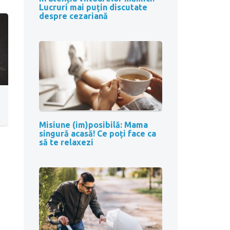
Lucruri mai puțin discutate
despre cezariană
Misiune (im)posibilă: Mama
singură acasă! Ce poți face ca
să te relaxezi