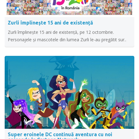
Zurli împlinește 15 ani de existență
Zurli împlinește 15 ani de existență, pe 12 octombrie.
Personajele și mascotele din lumea Zurli le-au pregătit sur..
Super eroinele DC continuă aventura cu noi