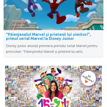
“Păienjenelul Marvel și prietenii lui uimitori”,
primul serial Marvel la Disney Junior
Disney Junior anunță premiera primului serial Marvel pentru
prescolari: “Păienjenelul Marvel și prietenii lui uimi..