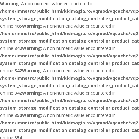
Warning
: A non-numeric value encountered in
/home/imnetro/public_html/kidmagia.ro/vqmod/vqcache/vq2
system_storage_modification_catalog_controller_product_ca
on line
185
Warning
: A non-numeric value encountered in
/home/imnetro/public_html/kidmagia.ro/vqmod/vqcache/vq2
system_storage_modification_catalog_controller_product_ca
on line
342
Warning
: A non-numeric value encountered in
/home/imnetro/public_html/kidmagia.ro/vqmod/vqcache/vq2
system_storage_modification_catalog_controller_product_ca
on line
342
Warning
: A non-numeric value encountered in
/home/imnetro/public_html/kidmagia.ro/vqmod/vqcache/vq2
system_storage_modification_catalog_controller_product_ca
on line
342
Warning
: A non-numeric value encountered in
/home/imnetro/public_html/kidmagia.ro/vqmod/vqcache/vq2
system_storage_modification_catalog_controller_product_ca
on line
350
Warning
: A non-numeric value encountered in
/home/imnetro/public_html/kidmagia.ro/vqmod/vqcache/vq2
system_storage_modification_catalog_controller_product_ca
on line
354