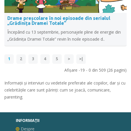
Drame preșcolare în noi episoade din serialul
„Grădinița Dramei Totale”
Începând cu 13 septembrie, personajele pline de energie din
„Grădinița Dramei Totale” revin în noile episoade d..
1
2
3
4
5
>
>|
Afişare -19 - 0 din 509 (26 pagini)
Informații și interviuri cu vedetele preferate ale copiilor, dar și cu
celebritățile care sunt părinți: cum se joacă, comunicare,
parenting.
INFORMAŢII
Despre