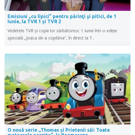
Emisiuni „cu lipici” pentru părinţi şi pitici, de 1
Iunie, la TVR 1 și TVR 2
Vedetele TVR şi copiii lor sărbătoresc 1 Iunie într-o ediţie
specială „Joaca de-a copilăria”, în direct la T..
O nouă serie „Thomas și Prietenii săi: Toate