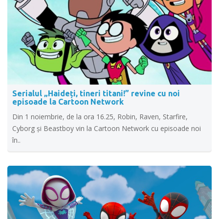
Serialul „Haideți, tineri titani!” revine cu noi
episoade la Cartoon Network
Din 1 noiembrie, de la ora 16.25, Robin, Raven, Starfire,
Cyborg și Beastboy vin la Cartoon Network cu episoade noi
în..