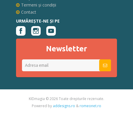
Termeni și condiții
Contact
URMĂREȘTE-NE ȘI PE
Newsletter
KIDmagia ©
2026 Toate drepturile rezervate.
Powered by
addesigns.ro
&
romeonet.ro