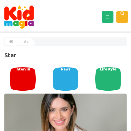
Star
Star
Interviu
News
Lifestyle