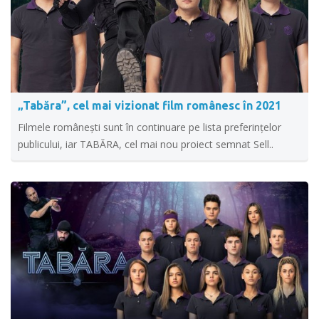
„Tabăra”, cel mai vizionat film românesc în 2021
Filmele românești sunt în continuare pe lista preferințelor
publicului, iar TABĂRA, cel mai nou proiect semnat Sell..